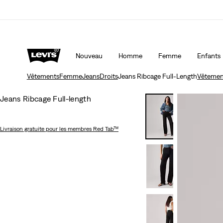
Livraison gratuite pour les membres du programme L
icient de -20%
Détails
Détails
Nouveau
Homme
Femme
Enfants
Vêtements
Femme
Jeans
Droits
Jeans Ribcage Full-Length
Vêtemen
Jeans Ribcage Full-length
Livraison gratuite
pour les membres Red Tab™