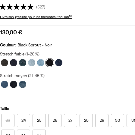
(527)
Livraison gratuite
pour les membres Red Tab™
Sale
130,00 €
price
is
Couleur:
Black Sprout - Noir
Stretch faible (1-20 %)
Stretch moyen (21-45 %)
Taille
23
24
25
26
27
28
29
30
3