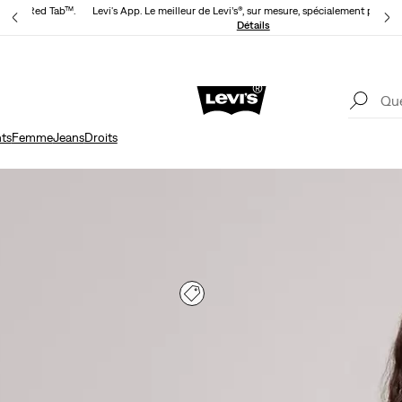
evi’s® Red Tab™.
Levi's App. Le meilleur de Levi’s®, sur mesure, spécialement pour vo
Détails
Livr
Unidays: Les étudiants bénéficient de -20%
Détails
ts
Femme
Jeans
Droits