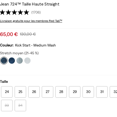
Jean 724™ Taille Haute Straight
(1706)
Livraison gratuite
pour les membres Red Tab™
Sale
65,00 €
Original
130,00 €
price
Price
is
Was
Couleur:
Kick Start - Medium Wash
Stretch moyen (21-45 %)
Taille
24
25
26
27
28
29
30
31
3
33
34