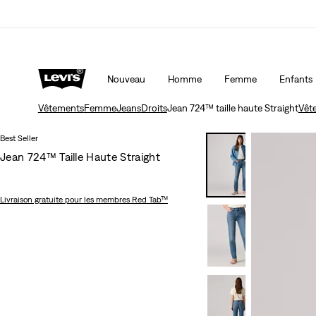
Politique de livraison et de retours Mise à jour
Déta
Nouveau
Homme
Femme
Enfants
Vêtements
Femme
Jeans
Droits
Jean 724™ taille haute Straight
Vêt
Best Seller
Jean 724™ Taille Haute Straight
Livraison gratuite
pour les membres Red Tab™