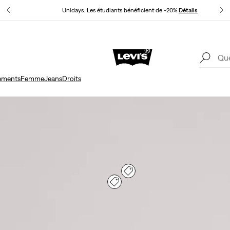
ils
Unidays: Les étudiants bénéficient de -20%
Détails
Politique de livraison et de retours Mise à jour
Détails
ements
Femme
Jeans
Droits