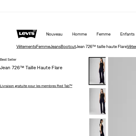
Unidays: Les étudiants bénéficient de -20%
Détai
Nouveau
Homme
Femme
Enfants
Vêtements
Femme
Jeans
Bootcut
Jean 726™ taille haute Flare
Vête
Best Seller
Jean 726™ Taille Haute Flare
Livraison gratuite
pour les membres Red Tab™