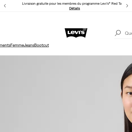
Livraison gratuite pour les membres du programme Levi’s® Red Tab™.
ls
Détails
Livr
Unidays: Les étudiants bénéficient de -20%
Détails
ments
Femme
Jeans
Bootcut