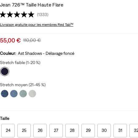
Jean 726™ Taille Haute Flare
(1333)
Livraison gratuite
pour les membres Red Tab™
Sale
55,00 €
Original
110,00 €
price
Price
is
Was
Couleur:
Ast Shadows - Délavage foncé
Stretch faible (1-20 %)
Stretch moyen (21-45 %)
Taille
24
25
26
27
28
29
30
31
3