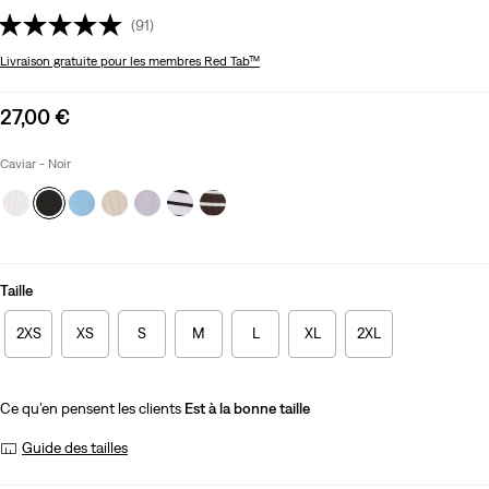
(91)
Livraison gratuite
pour les membres Red Tab™
Sale
27,00 €
price
is
Caviar - Noir
Taille
2XS
XS
S
M
L
XL
2XL
Ce qu’en pensent les clients
Est à la bonne taille
Guide des tailles