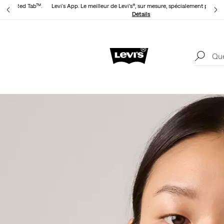
evi’s® Red Tab™.
Levi's App. Le meilleur de Levi’s®, sur mesure, spécialement pour vo
Détails
Livr
Unidays: Les étudiants bénéficient de -20%
Détails