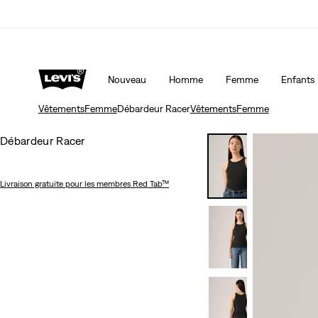
Livraison gratuite pour les membres du programme L
icient de -20%
Détails
Détails
Nouveau
Homme
Femme
Enfants
Vêtements
Femme
Débardeur Racer
Vêtements
Femme
Débardeur Racer
Livraison gratuite
pour les membres Red Tab™