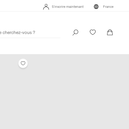
S'inscrire maintenant
France
S'inscrire maintenant
France