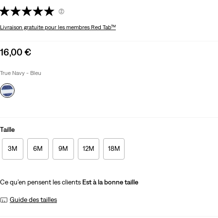
(2)
Livraison gratuite
pour les membres Red Tab™
Sale
16,00 €
price
is
True Navy - Bleu
Taille
3M
6M
9M
12M
18M
Ce qu’en pensent les clients
Est à la bonne taille
Guide des tailles