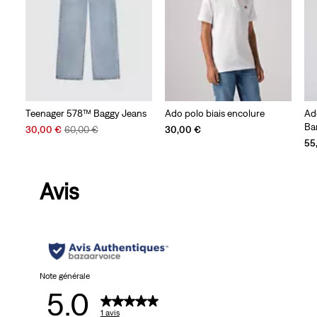
Teenager 578™ Baggy Jeans
Ado polo biais encolure
Ad
Ba
Sale
Original
30,00 €
60,00 €
30,00 €
Price
Price
55
is
was
Avis
Note générale
5.0
1 avis