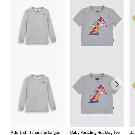
1
avis
Ado T-shirt manche longue
Baby Parading Hot Dog Tee
Ba