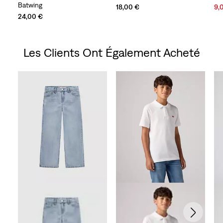
Batwing
Sal
18,00 €
9,
Pri
24,00 €
is
Les Clients Ont Également Acheté
Skip Carousel