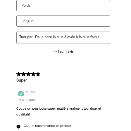
Poids
Langue
1
Trier par
De la note la plus élevée à la plus faible
à
1
1 – 1 sur 1 avis
sur
1
avis.
5 sur 5 étoiles.
Super
VÉRIFIÉ
il y a 4 jours
Coupe un peu loose super, matière vraiment top, doux et
qualitatif
Oui, Je recommande ce produit.