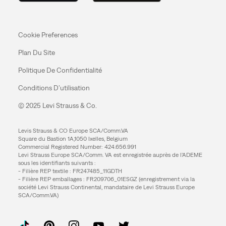
Cookie Preferences
Plan Du Site
Politique De Confidentialité
Conditions D’utilisation
© 2025 Levi Strauss & Co.
Levis Strauss & CO Europe SCA/Comm.VA
Square du Bastion 1A,1050 Ixelles, Belgium
Commercial Registered Number: 424.656.991
Levi Strauss Europe SCA/Comm. VA est enregistrée auprès de l’ADEME
sous les identifiants suivants :
- Filière REP textile : FR247485_11GDTH
- Filière REP emballages : FR209706_01ESGZ (enregistrement via la
société Levi Strauss Continental, mandataire de Levi Strauss Europe
SCA/Comm.VA)