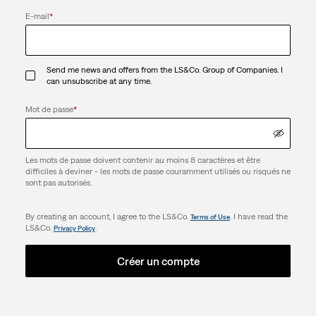
E-mail
*
Send me news and offers from the LS&Co. Group of Companies. I
can unsubscribe at any time.
Mot de passe
*
Les mots de passe doivent contenir au moins 8 caractères et être
difficiles à deviner - les mots de passe couramment utilisés ou risqués ne
sont pas autorisés.
By creating an account, I agree to the LS&Co.
. I have read the
Terms of Use
LS&Co.
.
Privacy Policy
Créer un compte