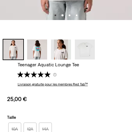
Teenager Aquatic Lounge Tee
(1)
Livraison gratuite
pour les membres Red Tab™
Sale
25,00 €
price
is
Taille
10A
12A
14A