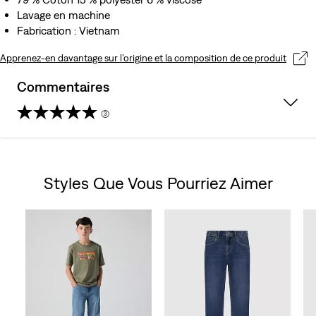
Lavage en machine
Fabrication : Vietnam
Apprenez-en davantage sur l’origine et la composition de ce produit
Commentaires
(3)
5.0
sur
Styles Que Vous Pourriez Aimer
5
Skip Carousel
étoiles.
3
avis