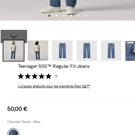
Teenager 505™ Regular Fit Jeans
(3)
Livraison gratuite
pour les membres Red Tab™
Sale
50,00 €
price
is
Clouded Tones - Bleu