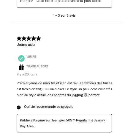
Trier par
De la note la plus élevée à la plus faible
à
3
1 – 3 sur 3 avis
sur
3
avis.
5 sur 5 étoiles.
Jeans ado
VÉRIFIÉ
TIRAGE AU SORT
il y a 28 jours
Premier jeans de mon fils et il en est ravi. Le tableau des tailles
est très bien fait, il lui va nickel. Le style un peu loose colle très
bien au style actuel des adeptes du jogging 😅 perfect
Oui, Je recommande ce produit.
Publié à l'origine sur
Teenager 505™ Regular Fit Jeans -
Bay Area