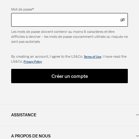
Mot de passe
*
Les mots de passe doivent contenir au moins 8 caractères et être
difficiles à deviner - les mots de passe couramment utilisés ou risqués ne
sont pas autorisés.
By creating an account, I agree to the LS&Co.
. I have read the
Terms of Use
LS&Co.
.
Privacy Policy
Créer un compte
ASSISTANCE
A PROPOS DE NOUS