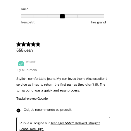
Taille
Taille, 4 sur 7, où 1 est égal à Très petit et 7 est égal à Très grand
Très petit
Très grand
5 sur 5 étoiles.
555 Jean
VÉRIFIÉ
il y a un mois
Stylish, comfortable jeans. My son loves them. Also excellent
service as i had to return the first pair as they didn't fit. The
turnaround was a quick and easy process.
Traduire avec Google
Oui, Je recommande ce produit.
Publié à l'origine sur
Teenager 555™ Relaxed Straight
Jeans-Ace High