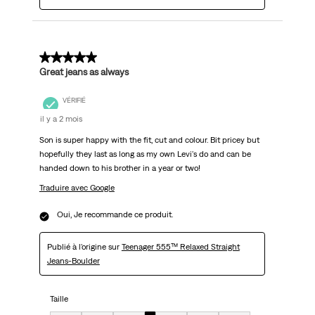
5 sur 5 étoiles.
Great jeans as always
VÉRIFIÉ
il y a 2 mois
Son is super happy with the fit, cut and colour. Bit pricey but
hopefully they last as long as my own Levi's do and can be
handed down to his brother in a year or two!
Traduire avec Google
Oui, Je recommande ce produit.
Publié à l'origine sur
Teenager 555™ Relaxed Straight
Jeans-Boulder
Taille