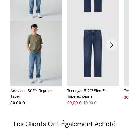
Ado Jean 502™ Regular
Teenager 512™ Slim Fit
Te
Taper
Tapered Jeans
Sal
30
Sale
Original
Pri
50,00 €
20,00 €
40,00 €
Price
Price
is
is
was
Les Clients Ont Également Acheté