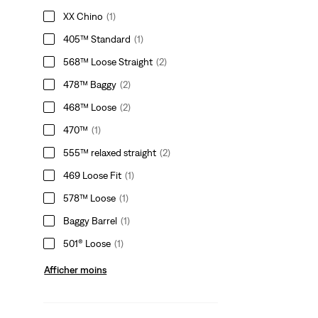
XX Chino
(1)
405™ Standard
(1)
568™ Loose Straight
(2)
478™ Baggy
(2)
468™ Loose
(2)
470™
(1)
555™ relaxed straight
(2)
469 Loose Fit
(1)
578™ Loose
(1)
Baggy Barrel
(1)
501® Loose
(1)
Afficher moins