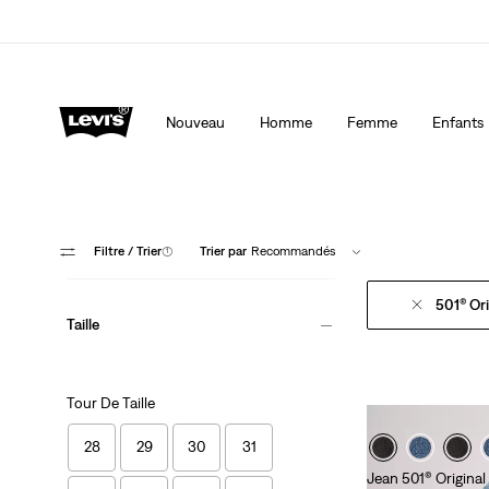
Levi's App. Le meilleur de Levi’s®, sur mesure, spécialemen
Détails
Nouveau
Homme
Femme
Enfants
Filtre
/ Trier
(1)
Trier par
Recommandés
501® Ori
Taille
Tour De Taille
28
29
30
31
Jean 501® Original