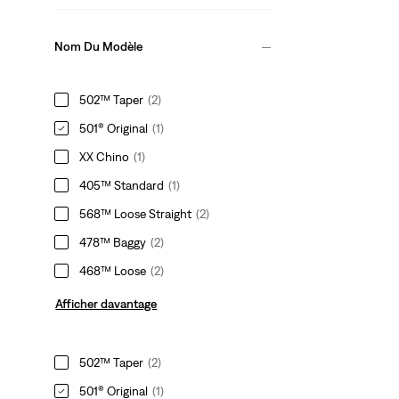
Nom Du Modèle
502™ Taper
(2)
501® Original
(1)
XX Chino
(1)
405™ Standard
(1)
568™ Loose Straight
(2)
478™ Baggy
(2)
468™ Loose
(2)
Afficher davantage
502™ Taper
(2)
501® Original
(1)