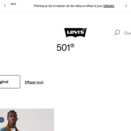
t pour vous.
Politique de livraison et de retours Mise à jour
Détails
Levi's App. Le meilleur de Levi’s®, sur mesure, spécialement pour vous.
Détails
501®
ginal
Effacer tout