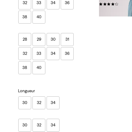
32
33
34
36
(9133)
120,00 €
38
40
28
29
30
31
32
33
34
36
38
40
Longueur
30
32
34
30
32
34