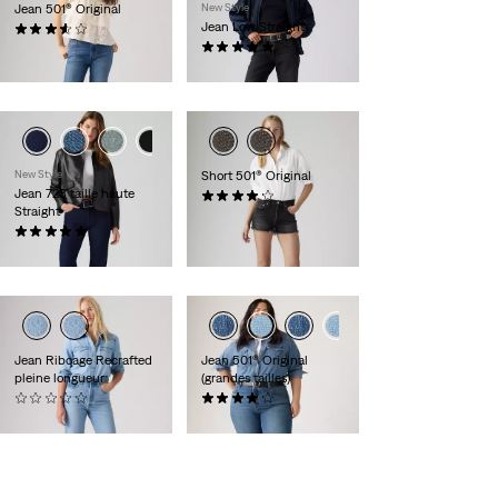
Jean 501® Original
New Style
Jean Low Straight
(68)
120,00 €
(1)
120,00 €
New Style
Short 501® Original
Jean 723 taille haute
(528)
Straight
65,00 €
(6)
110,00 €
Jean Ribcage Recrafted
Jean 501® Original
pleine longueur
(grandes tailles)
(0)
(64)
140,00 €
120,00 €