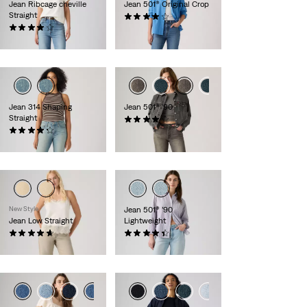
Jean Ribcage cheville
Jean 501® Original Crop
Straight
(519)
(910)
120,00 €
130,00 €
Jean 314 Shaping
Jean 501® ’90
Straight
(493)
(1246)
120,00 €
89,00 €
New Style
Jean 501® ’90
Jean Low Straight
Lightweight
(25)
(74)
130,00 €
120,00 €