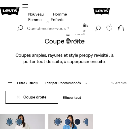
Nouveau
Homme
Politique de livraison et de retours Mise à jour
Détails
Femme
Enfants
Levi's App. Le meilleur de Levi’s®, sur mesure,
S'inscrire maintenant
spécialement pour vous.
Détails
S'inscrire maintenant
France
Coupe Droite
France
Coupes amples, rayures et style preppy revisité : à
porter tout de suite, à superposer ensuite.
Filtre
/ Trier
(1)
Trier par
Recommandés
12 Articles
Coupe droite
Effacer tout