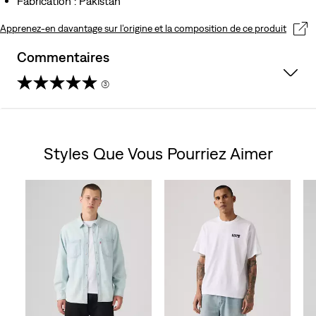
Fabrication : Pakistan
Apprenez-en davantage sur l’origine et la composition de ce produit
Commentaires
(3)
3.7
sur
Styles Que Vous Pourriez Aimer
5
Skip Carousel
étoiles.
3
avis