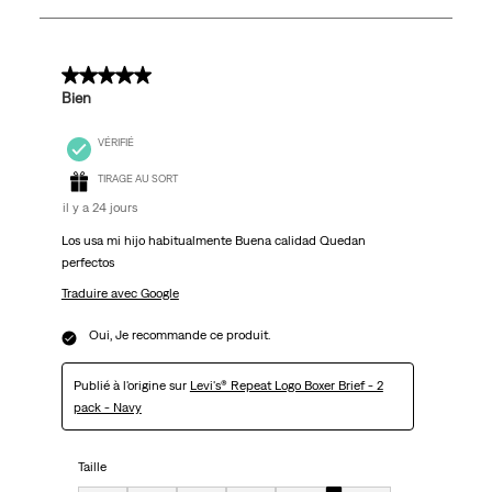
3
avis.
5 sur 5 étoiles.
Bien
VÉRIFIÉ
TIRAGE AU SORT
il y a 24 jours
Los usa mi hijo habitualmente Buena calidad Quedan
perfectos
Traduire avec Google
Oui, Je recommande ce produit.
Publié à l'origine sur
Levi's® Repeat Logo Boxer Brief - 2
pack - Navy
Taille