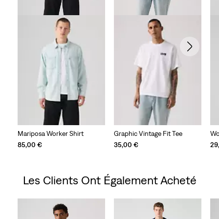
Mariposa Worker Shirt
Graphic Vintage Fit Tee
Wo
85,00 €
35,00 €
29
Les Clients Ont Également Acheté
Skip Carousel