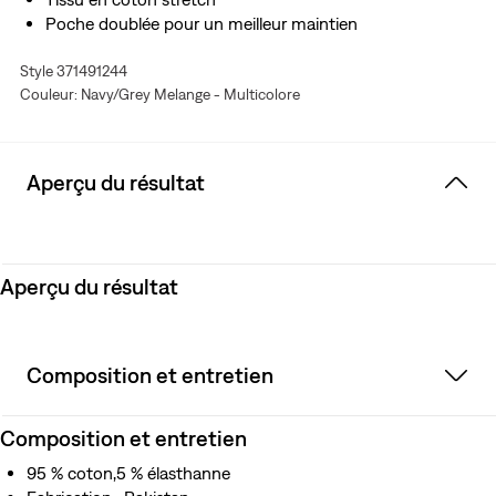
Poche doublée pour un meilleur maintien
Ceinture élastique confortable
Style 371491244
Ne remonte pas sur la jambe pour un meilleur
Couleur: Navy/Grey Melange - Multicolore
ajustement et plus de confort
Gousset de maintien complémentaire pour un
ajustement parfait
Aperçu du résultat
Aperçu du résultat
Composition et entretien
Composition et entretien
95 % coton,5 % élasthanne