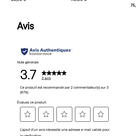
75
Avis
Note générale
3.7
3 avis
Ce produit est recommandé par 2 commentateur(s) sur 3
(67%)
Évaluez ce produit
Sélectionnez
Sélectionnez
Sélectionnez
Sélectionnez
Sélectionnez
L'ajout d'un avis nécessite une adresse e-mail valide pour
pour
pour
pour
pour
pour
la vérification