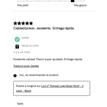
Taille, 6 sur 7, où 1 est égal à Très petit et 7 est égal à Très grand
Très petit
Très grand
5 sur 5 étoiles.
Calidad/precio , excelente . Entrega rápida.
VÉRIFIÉ
TIRAGE AU SORT
il y a un mois
Excelente calidad. Precio super ajustado. Entrega rápida
Traduire avec Google
Oui, Je recommande ce produit.
Publié à l'origine sur
Levi's® Repeat Logo Boxer Brief - 2
pack - Black
Taille