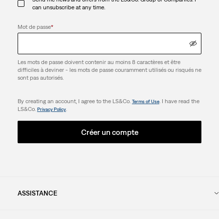
can unsubscribe at any time.
Mot de passe
*
Les mots de passe doivent contenir au moins 8 caractères et être
difficiles à deviner - les mots de passe couramment utilisés ou risqués ne
sont pas autorisés.
By creating an account, I agree to the LS&Co.
. I have read the
Terms of Use
LS&Co.
.
Privacy Policy
Créer un compte
ASSISTANCE