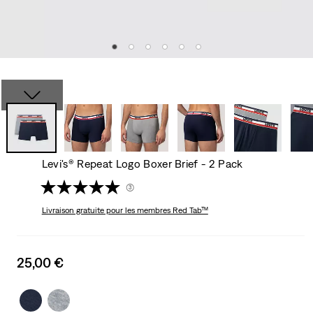
Levi's® Repeat Logo Boxer Brief - 2 Pack
(3)
Livraison gratuite
pour les membres Red Tab™
Sale
25,00 €
price
is