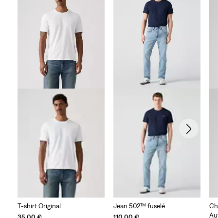
T-shirt Original
Jean 502™ fuselé
Ch
Au
35,00 €
110,00 €