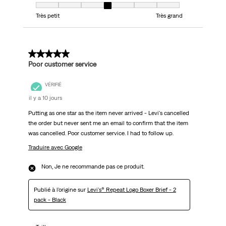
Taille, 4 sur 7, où 1 est égal à Très petit et 7 est égal à Très grand
Très petit
Très grand
1 sur 5 étoiles.
Poor customer service
VÉRIFIÉ
il y a 10 jours
Putting as one star as the item never arrived - Levi's cancelled
the order but never sent me an email to confirm that the item
was cancelled. Poor customer service. I had to follow up.
Traduire avec Google
Non, Je ne recommande pas ce produit.
Publié à l'origine sur
Levi's® Repeat Logo Boxer Brief - 2
pack - Black