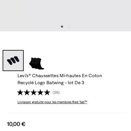
Levi's® Chaussettes Mi-hautes En Coton
Recyclé Logo Batwing - lot De 3
(36)
Livraison gratuite
pour les membres Red Tab™
Sale
10,00 €
price