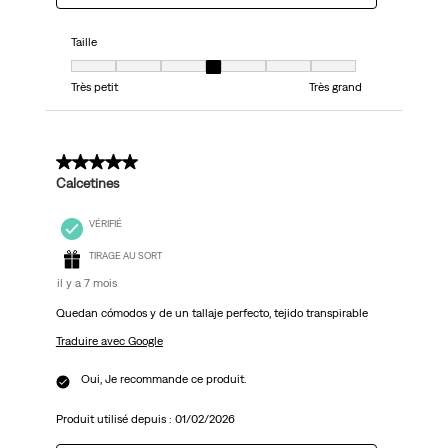
Taille
Taille, 4 sur 7, où 1 est égal à Très petit et 7 est égal à Très grand
Très petit
Très grand
5 sur 5 étoiles.
Calcetines
VÉRIFIÉ
TIRAGE AU SORT
il y a 7 mois
Quedan cómodos y de un tallaje perfecto, tejido transpirable
Traduire avec Google
Oui, Je recommande ce produit.
Produit utilisé depuis :
01/02/2026