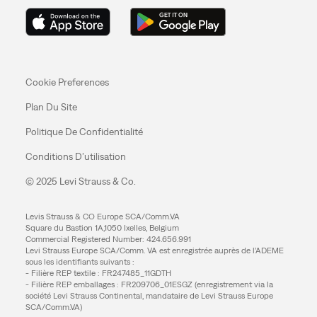
Cookie Preferences
Plan Du Site
Politique De Confidentialité
Conditions D’utilisation
© 2025 Levi Strauss & Co.
Levis Strauss & CO Europe SCA/Comm.VA
Square du Bastion 1A,1050 Ixelles, Belgium
Commercial Registered Number: 424.656.991
Levi Strauss Europe SCA/Comm. VA est enregistrée auprès de l’ADEME
sous les identifiants suivants :
- Filière REP textile : FR247485_11GDTH
- Filière REP emballages : FR209706_01ESGZ (enregistrement via la
société Levi Strauss Continental, mandataire de Levi Strauss Europe
SCA/Comm.VA)