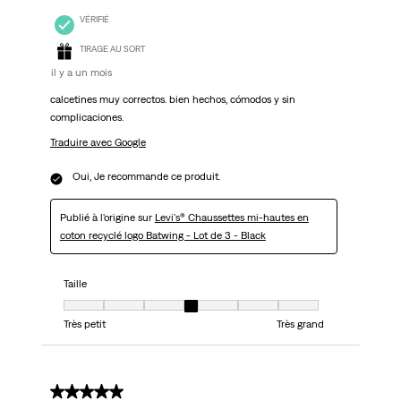
VÉRIFIÉ
TIRAGE AU SORT
il y a un mois
calcetines muy correctos. bien hechos, cómodos y sin
complicaciones.
Traduire avec Google
Oui, Je recommande ce produit.
Publié à l'origine sur
Levi's® Chaussettes mi-hautes en
coton recyclé logo Batwing - Lot de 3 - Black
Taille
Taille, 4 sur 7, où 1 est égal à Très petit et 7 est égal à Très grand
Très petit
Très grand
5 sur 5 étoiles.