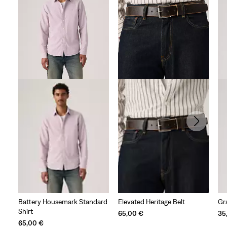
avis
Battery Housemark Standard
Elevated Heritage Belt
Gr
Shirt
65,00 €
35
65,00 €