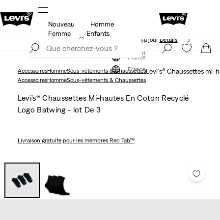
Nouveau
Homme
ils
Unidays: Les étudiants bénéficient de -20%
Détails
Femme
Enfants
Politique de livraison et de retours Mise à jour
Détails
S'inscrire maintenant
S'inscrire maintenant
France
France
Accessoires
Homme
Sous-vêtements & Chaussettes
Levi's® Chaussettes mi-h
Accessoires
Homme
Sous-vêtements & Chaussettes
Levi's® Chaussettes Mi-hautes En Coton Recyclé
Logo Batwing - lot De 3
Livraison gratuite
pour les membres Red Tab™