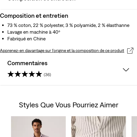
Composition et entretien
73 % coton, 22 % polyester, 3 % polyamide, 2 % élasthanne
Lavage en machine à 40º
Fabriqué en Chine
Apprenez-en davantage sur l’origine et la composition de ce produit
Commentaires
(36)
4.9
sur
Styles Que Vous Pourriez Aimer
5
Skip Carousel
étoiles.
36