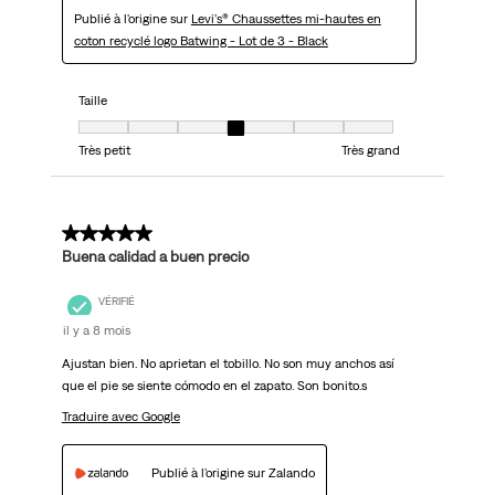
Publié à l'origine sur
Levi's® Chaussettes mi-hautes en
coton recyclé logo Batwing - Lot de 3 - Black
Taille
Taille, 4 sur 7, où 1 est égal à Très petit et 7 est égal à Très grand
Très petit
Très grand
5 sur 5 étoiles.
Buena calidad a buen precio
VÉRIFIÉ
il y a 8 mois
Ajustan bien. No aprietan el tobillo. No son muy anchos así
que el pie se siente cómodo en el zapato. Son bonito.s
Traduire avec Google
Publié à l'origine sur Zalando