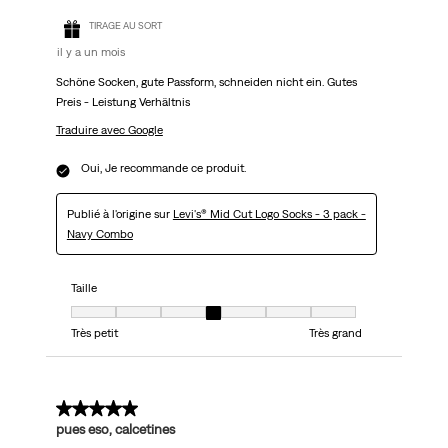
TIRAGE AU SORT
il y a un mois
Schöne Socken, gute Passform, schneiden nicht ein. Gutes
Preis - Leistung Verhältnis
Traduire avec Google
Oui, Je recommande ce produit.
Publié à l'origine sur
Levi's® Mid Cut Logo Socks - 3 pack -
Navy Combo
Taille
Taille, 4 sur 7, où 1 est égal à Très petit et 7 est égal à Très grand
Très petit
Très grand
5 sur 5 étoiles.
pues eso, calcetines