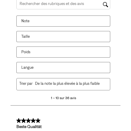
Zone de recherche de sujet et d'avis
Note
Taille
Poids
Langue
1
Trier par
De la note la plus élevée à la plus faible
à
10
1 – 10 sur 36 avis
sur
36
avis.
5 sur 5 étoiles.
Beste Qualität