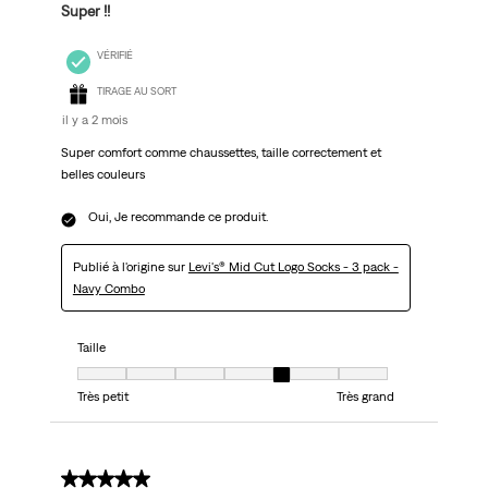
Super !!
VÉRIFIÉ
TIRAGE AU SORT
il y a 2 mois
Super comfort comme chaussettes, taille correctement et
belles couleurs
Oui, Je recommande ce produit.
Publié à l'origine sur
Levi's® Mid Cut Logo Socks - 3 pack -
Navy Combo
Taille
Taille, 5 sur 7, où 1 est égal à Très petit et 7 est égal à Très grand
Très petit
Très grand
5 sur 5 étoiles.