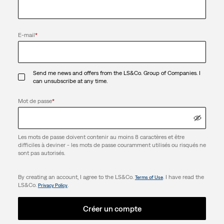
E-mail
*
Send me news and offers from the LS&Co. Group of Companies. I
can unsubscribe at any time.
Mot de passe
*
Les mots de passe doivent contenir au moins 8 caractères et être
difficiles à deviner - les mots de passe couramment utilisés ou risqués ne
sont pas autorisés.
By creating an account, I agree to the LS&Co.
. I have read the
Terms of Use
LS&Co.
.
Privacy Policy
Créer un compte