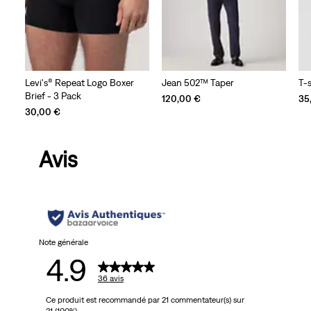
Levi's® Repeat Logo Boxer
Jean 502™ Taper
T-s
Brief - 3 Pack
120,00 €
35
30,00 €
Avis
Note générale
4.9
36 avis
Ce produit est recommandé par 21 commentateur(s) sur