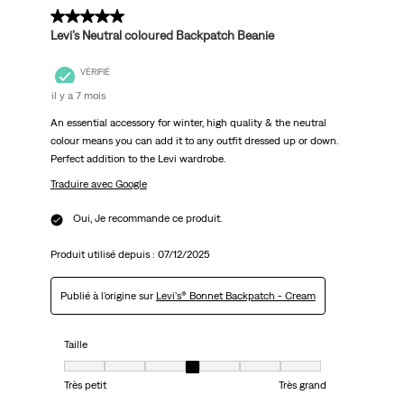
5 sur 5 étoiles.
Levi’s Neutral coloured Backpatch Beanie
VÉRIFIÉ
il y a 7 mois
An essential accessory for winter, high quality & the neutral
colour means you can add it to any outfit dressed up or down.
Perfect addition to the Levi wardrobe.
Traduire avec Google
Oui, Je recommande ce produit.
Produit utilisé depuis :
07/12/2025
Publié à l'origine sur
Levi's® Bonnet Backpatch - Cream
Taille
Taille, 4 sur 7, où 1 est égal à Très petit et 7 est égal à Très grand
Très petit
Très grand