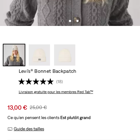
Levi's® Bonnet Backpatch
(18)
Livraison gratuite
pour les membres Red Tab™
Sale
13,00 €
Original
25,00 €
price
Price
Ce qu’en pensent les clients
Est plutôt grand
is
Was
Guide des tailles