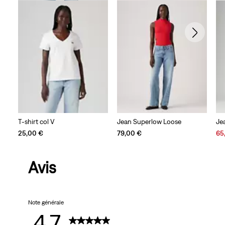
T-shirt col V
Jean Superlow Loose
Jea
Sal
25,00 €
79,00 €
65
Pri
is
Avis
Note générale
4.7