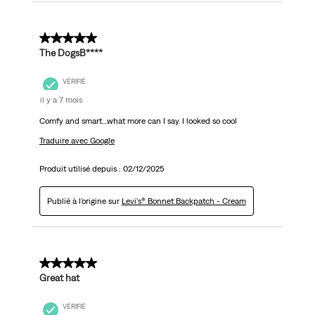
5 sur 5 étoiles.
The DogsB****
VÉRIFIÉ
il y a 7 mois
Comfy and smart....what more can I say. I looked so cool
Traduire avec Google
Produit utilisé depuis :
02/12/2025
Publié à l'origine sur
Levi's® Bonnet Backpatch - Cream
5 sur 5 étoiles.
Great hat
VÉRIFIÉ