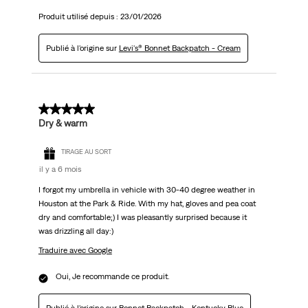
Produit utilisé depuis :
23/01/2026
Publié à l'origine sur
Levi's® Bonnet Backpatch - Cream
5 sur 5 étoiles.
Dry & warm
TIRAGE AU SORT
il y a 6 mois
I forgot my umbrella in vehicle with 30-40 degree weather in
Houston at the Park & Ride. With my hat, gloves and pea coat
dry and comfortable;) I was pleasantly surprised because it
was drizzling all day:)
Traduire avec Google
Oui, Je recommande ce produit.