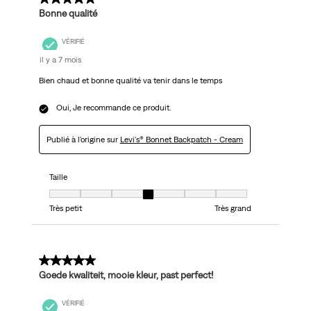
Bonne qualité
VÉRIFIÉ
il y a 7 mois
Bien chaud et bonne qualité va tenir dans le temps
Oui, Je recommande ce produit.
Publié à l'origine sur
Levi's® Bonnet Backpatch - Cream
Taille
Taille, 4 sur 7, où 1 est égal à Très petit et 7 est égal à Très grand
Très petit
Très grand
5 sur 5 étoiles.
Goede kwaliteit, mooie kleur, past perfect!
VÉRIFIÉ