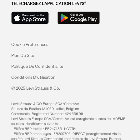
TÉLÉCHARGEZ L'APPLICATION LEVI'S®
Cookie Preferences
Plan Du Site
Politique De Confidentialité
Conditions D’utilisation
© 2025 Levi Strauss & Co.
Levis Strauss & CO Europe SCA/Comm.VA
Square du Bastion 1A,1050 Ixelles, Belgium
Commercial Registered Number: 424.656.991
Levi Strauss Europe SCA/Comm. VA est enregistrée auprès de l’ADEME
sous les identifiants suivants :
- Filière REP textile : FR247485_11GDTH
- Filière REP emballages : FR209706_01ESGZ (enregistrement via la
société Levi Strauss Continental, mandataire de Levi Strauss Europe