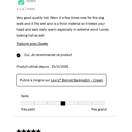
VÉRIFIÉ
il y a 7 mois
Very good quality hat. Worn it a few times now for the dog
walk and it fits well and is a thick material so it keeps your
head and ears really warm especially in extreme wind. Lovely
looking hat as well
Traduire avec Google
Oui, Je recommande ce produit.
Produit utilisé depuis :
23/11/2025
Publié à l'origine sur
Levi's® Bonnet Backpatch - Cream
Taille
Taille, 4 sur 7, où 1 est égal à Très petit et 7 est égal à Très grand
Très petit
Très grand
5 sur 5 étoiles.