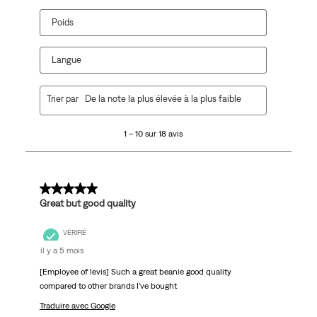
Poids
Langue
1
Trier par
De la note la plus élevée à la plus faible
à
10
1 – 10 sur 18 avis
sur
18
avis.
5 sur 5 étoiles.
Great but good quality
VÉRIFIÉ
il y a 5 mois
[Employee of levis] Such a great beanie good quality
compared to other brands I’ve bought
Traduire avec Google