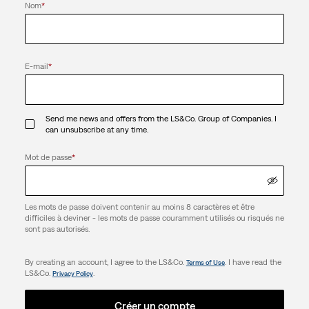
Nom
*
E-mail
*
Send me news and offers from the LS&Co. Group of Companies. I
can unsubscribe at any time.
Mot de passe
*
Les mots de passe doivent contenir au moins 8 caractères et être
difficiles à deviner - les mots de passe couramment utilisés ou risqués ne
sont pas autorisés.
By creating an account, I agree to the LS&Co.
. I have read the
Terms of Use
LS&Co.
.
Privacy Policy
Créer un compte