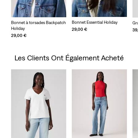
Bonnet Essential Holiday
Bonnet à torsades Backpatch
Gr
Holiday
29,00 €
39
29,00 €
Les Clients Ont Également Acheté
Skip Carousel