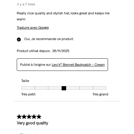
il y a 7 mois
Really nice quality and stylish hat, looks great and keeps me
warm
Traduire avec Google
Oui, Je recommande ce produit.
Produit utilisé depuis :
26/11/2025
Publié à l'origine sur
Levi's® Bonnet Backpatch - Cream
Taille
Taille, 4 sur 7, où 1 est égal à Très petit et 7 est égal à Très grand
Très petit
Très grand
5 sur 5 étoiles.
Very good quality