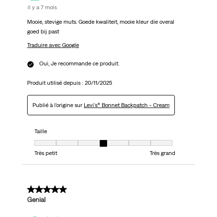
il y a 7 mois
Mooie, stevige muts. Goede kwaliteit, mooie kleur die overal
goed bij past
Traduire avec Google
Oui, Je recommande ce produit.
Produit utilisé depuis :
20/11/2025
Publié à l'origine sur
Levi's® Bonnet Backpatch - Cream
Taille
Taille, 4 sur 7, où 1 est égal à Très petit et 7 est égal à Très grand
Très petit
Très grand
5 sur 5 étoiles.
Genial