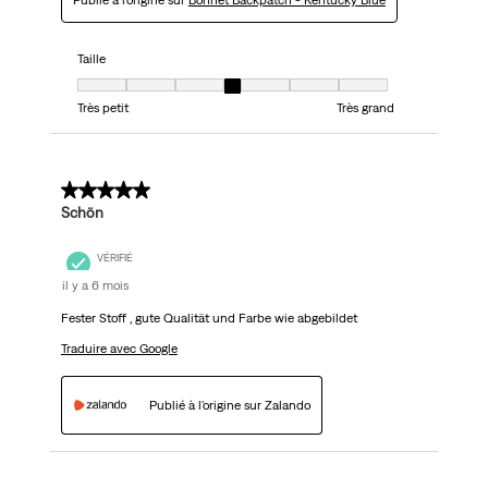
Publié à l'origine sur
Bonnet Backpatch - Kentucky Blue
Taille
Taille, 4 sur 7, où 1 est égal à Très petit et 7 est égal à Très grand
Très petit
Très grand
5 sur 5 étoiles.
Schön
VÉRIFIÉ
il y a 6 mois
Fester Stoff , gute Qualität und Farbe wie abgebildet
Traduire avec Google
Publié à l'origine sur Zalando