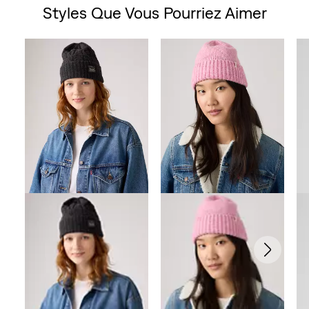
Styles Que Vous Pourriez Aimer
5
Skip Carousel
étoiles.
18
avis