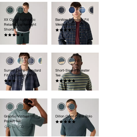
XX Chino Authentic
Barstow Standard Fit
Relaxed Lightweight
Western Shirt
Shorts
(344)
(51)
79,95 €
59,95 €
Sunset Camp Standard
Short-Sleeve Sweater
Fit Lightweight Shirt
Tee
(5)
(9)
54,95 €
64,95 €
Graphic Vintage Fit
Dillon Open Collar Polo
Pocket Tee
(3)
(0)
64,95 €
44,95 €