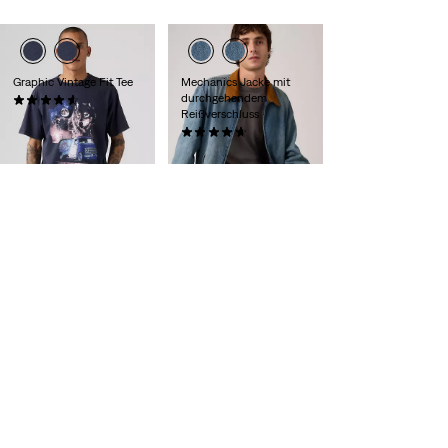
Graphic Vintage Fit Tee
Mechanics Jacke mit
durchgehendem
(8)
Reißverschluss
34,95 €
(16)
139,95 €