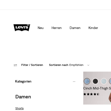
Levi’s® App. Best of Levi’s® für dich
Mehr Erfahren
Neu
Herren
Damen
Kinder
Filter
/ Sortieren
Sortieren nach
Empfohlen
Kategorien
Cinch Mid-Thigh S
(430)
Damen
54,95 €
Shorts