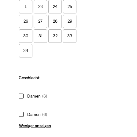
L
23
24
25
26
27
28
29
30
31
32
33
34
Geschlecht
Damen
(6)
Damen
(6)
Weniger anzeigen