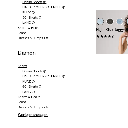
Denim Shorts
(6)
HALBER OBERSCHENKEL
(2)
KURZ
(2)
501 Shorts
(1)
LANG
(1)
Shorts & Röcke
High-Rise Baggy S
Jeans
(328)
Dresses & Jumpsuits
69,95 €
Damen
Shorts
Denim Shorts
(6)
HALBER OBERSCHENKEL
(2)
KURZ
(2)
501 Shorts
(1)
LANG
(1)
Shorts & Röcke
Jeans
Dresses & Jumpsuits
Weniger anzeigen