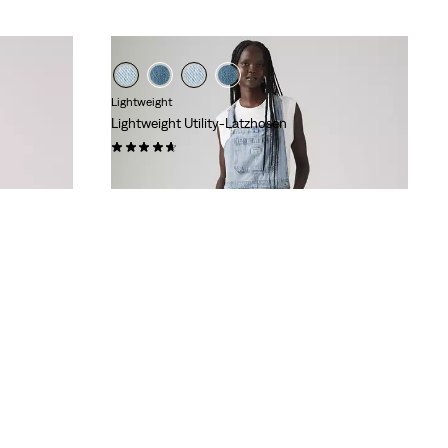
Lightweight
Lightweight Utility-Latzhosen
(54)
89,95 €