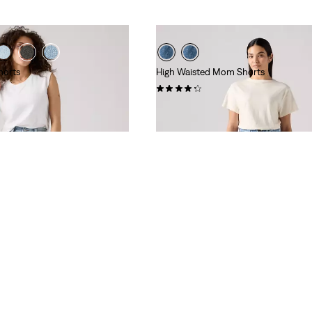
horts
High Waisted Mom Shorts
(354)
49,95 €