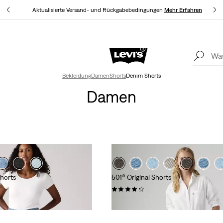
Aktualisierte Versand- und Rückgabebedingungen
Mehr Erfahren
Levi’s® App. Best of Levi’s® für dich
Mehr Erfahren
Akt
Bekleidung
Damen
Shorts
Denim Shorts
Damen
horts
501® Original Shorts
(528)
64,95 €