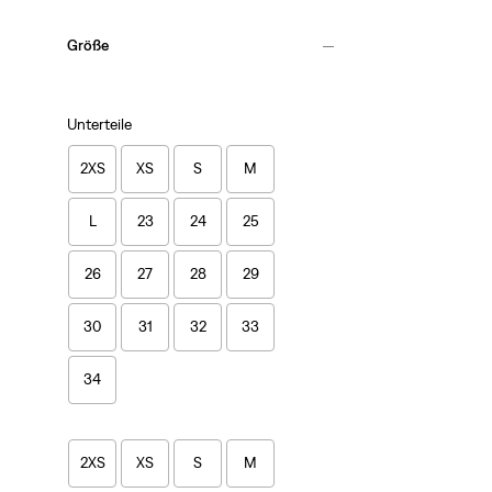
Größe
Unterteile
2XS
XS
S
M
L
23
24
25
26
27
28
29
30
31
32
33
34
2XS
XS
S
M