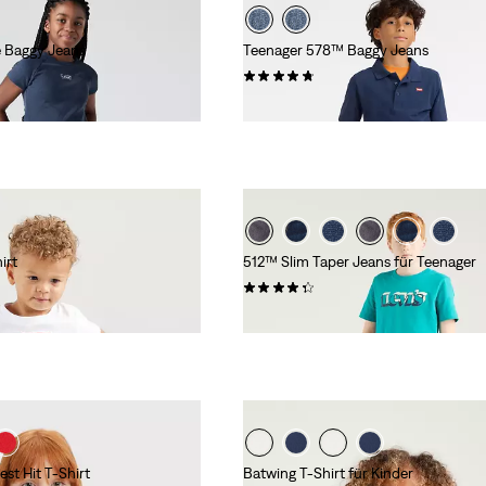
e Baggy Jeans
Teenager 578™ Baggy Jeans
(22)
49,95 €
irt
512™ Slim Taper Jeans für Teenager
(49)
49,95 €
st Hit T-Shirt
Batwing T-Shirt für Kinder