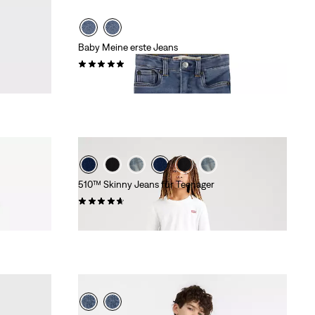
Baby Meine erste Jeans
(2)
44,95 €
510™ Skinny Jeans für Teenager
(48)
39,95 €