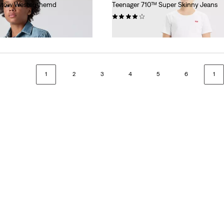
rstow Westernhemd
Teenager 710™ Super Skinny Jeans
(37)
39,95 €
1
2
3
4
5
6
1