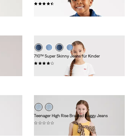
(13)
64,95 €
710™ Super Skinny Jeans für Kinder
(38)
34,95 €
Teenager High Rise Braided Baggy Jeans
(0)
59,95 €