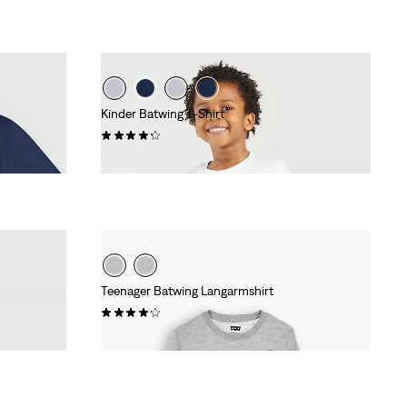
Kinder Batwing T-Shirt
(69)
15,95 €
Teenager Batwing Langarmshirt
(5)
23,95 €