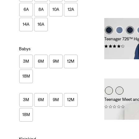
6A
8A
10A
12A
14A
16A
Teenager 726™ Hig
(27)
Babys
49,95 €
3M
6M
9M
12M
18M
Teenager Meet an
3M
6M
9M
12M
(0)
18M
34,95 €
Kleinkind