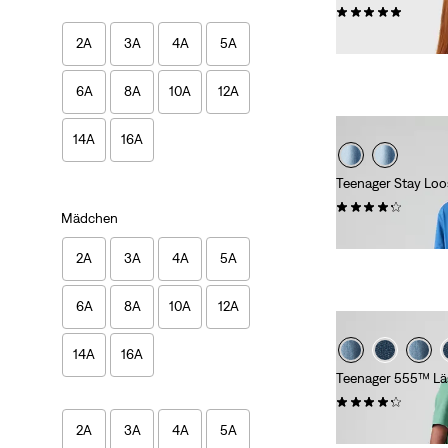
(2)
17,95 €
2A
3A
4A
5A
6A
8A
10A
12A
14A
16A
Teenager Stay Loo
(8)
Mädchen
49,95 €
2A
3A
4A
5A
6A
8A
10A
12A
14A
16A
Teenager 555™ Läs
(6)
49,95 €
2A
3A
4A
5A