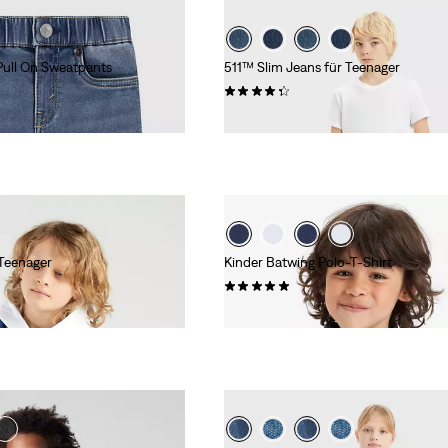
Pull On Sweatpants
511™ Slim Jeans für Teenager
(89)
39,95 €
 Teenager
Kinder Batwing Polo-T-Shirt
(1)
28,00 €