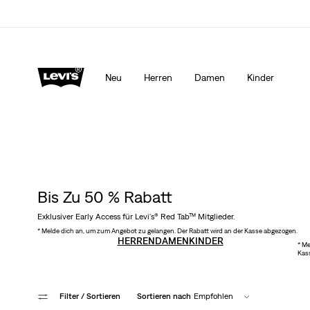
Levi’s® App. Best of Levi’s® für dich
Mehr Erfahren
Neu
Herren
Damen
Kinder
Bis Zu 50 % Rabatt
Exklusiver Early Access für Levi's® Red Tab™ Mitglieder.
* Melde dich an, um zum Angebot zu gelangen. Der Rabatt wird an der Kasse abgezogen.
HERREN
DAMEN
KINDER
* Me
Kas
Filter
/ Sortieren
Sortieren nach
Empfohlen