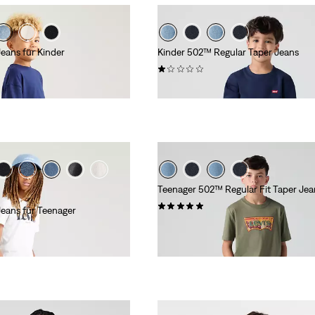
eans für Kinder
Kinder 502™ Regular Taper Jeans
(1)
44,95 €
Teenager 502™ Regular Fit Taper Jea
(2)
Jeans für Teenager
49,95 €