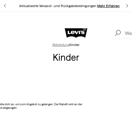
Aktualisierte Versand- und Rückgabebedingungen
Mehr Erfahren
Levi’s® App. Best of Levi’s® für dich
Mehr Erfahren
Akt
Bekleidung
Kinder
Kinder
lde dich an, um zum Angebot zu gelangen. Der Rabatt wird an der
se abgezogen.