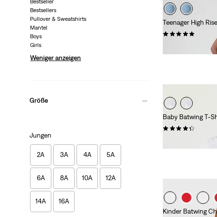
Bestseller
Bestsellers
Pullover & Sweatshirts
Teenager High Ris
Mantel
(5)
Boys
Girls
59,95 €
Weniger anzeigen
Größe
Baby Batwing T-Sh
(29)
Jungen
14,00 €
2A
3A
4A
5A
6A
8A
10A
12A
14A
16A
Kinder Batwing Che