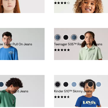
(13)
18,00 €
se Taper Pull On Jeans
Teenager 505™ Regular Fit Jeans
(3)
49,95 €
sige Straight Jeans
Kinder 510™ Skinny Jeans
(30)
44,95 €