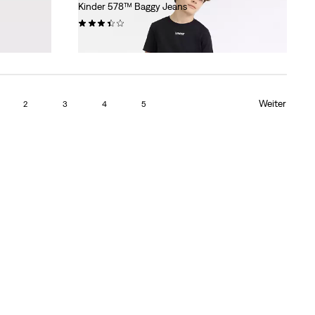
Kinder 578™ Baggy Jeans
(4)
44,95 €
Weiter
2
3
4
5