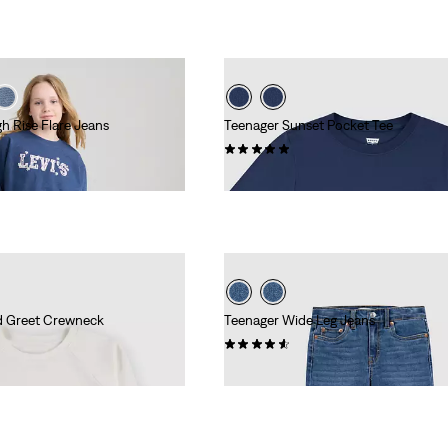
h Rise Flare Jeans
Teenager Sunset Pocket Tee
(4)
17,95 €
d Greet Crewneck
Teenager Wide Leg Jeans
(10)
49,95 €