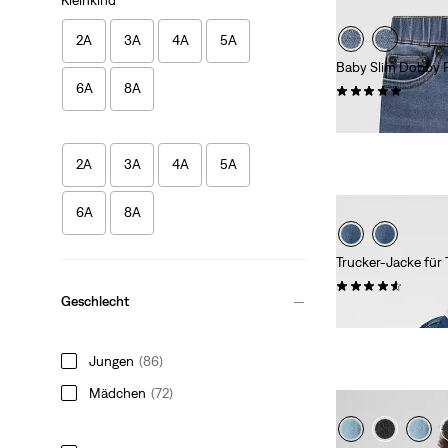
2A
3A
4A
5A
Baby Slim Dobby 
6A
8A
(1)
29,95 €
2A
3A
4A
5A
6A
8A
Trucker-Jacke für
(14)
Geschlecht
69,95 €
Jungen
(86)
Mädchen
(72)