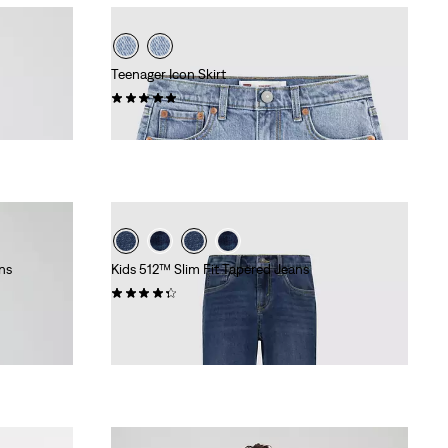
Teenager Icon Skirt
(1)
39,95 €
ns
Kids 512™ Slim Fit Tapered Jeans
(34)
34,95 €