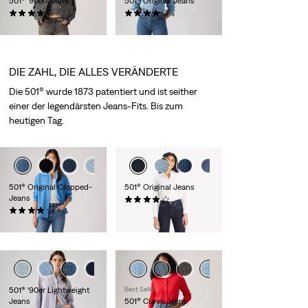
501® ‘90er Jeans
501® Original Jeans
(542)
(1177)
119,95 €
109,95 €
DIE ZAHL, DIE ALLES VERÄNDERTE
Die 501® wurde 1873 patentiert und ist seither
einer der legendärsten Jeans-Fits. Bis zum
heutigen Tag.
+2
+3
501® Original Cropped-
501® Original Jeans
Jeans
(1704)
(301)
119,95 €
119,95 €
501® ‘90er Lightweight
Best Seller
Jeans
501® Curve Jeans