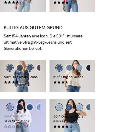
(74)
(702)
119,95 €
119,95 €
KULTIG AUS GUTEM GRUND
Seit 154 Jahren eine Icon: Die 501® ist unsere
ultimative Straight-Leg-Jeans und seit
Generationen beliebt.
501® 90's Ankle Jeans
501® Original Jeans
(334)
(68)
119,95 €
119,95 €
Levi’s® Blue Tab™
501® Original Jeans
‘70er 501® Jeans
(Plus-Größe)
(0)
(92)
349,95 €
119,95 €