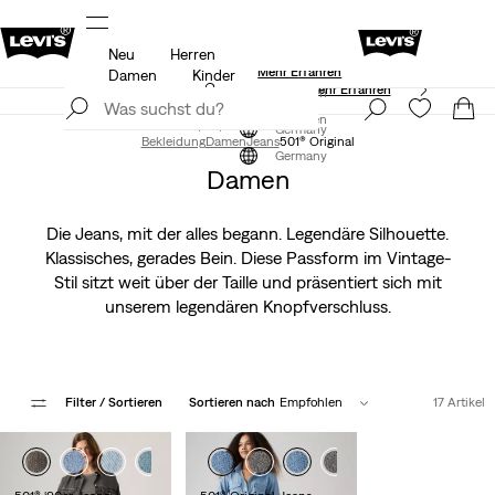
Neu
Herren
Aktualisierte Versand- und Rückgabebedingungen
Mehr Erfahren
Damen
Kinder
Levi’s® App. Best of Levi’s® für dich
Mehr Erfahren
Jetzt registrieren
Jetzt registrieren
Germany
Bekleidung
Damen
Jeans
501® Original
Germany
Damen
Die Jeans, mit der alles begann. Legendäre Silhouette.
Klassisches, gerades Bein. Diese Passform im Vintage-
Stil sitzt weit über der Taille und präsentiert sich mit
unserem legendären Knopfverschluss.
Filter
/ Sortieren
Sortieren nach
Empfohlen
17 Artikel
+2
+3