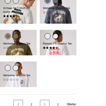
Vintage Fit T-Shirt mit
Workwear Graphic Tee
Grafik
(0)
(11)
34,95 €
34,95 €
Workwear Graphic Tee
Relaxed Fit Graphic Tee
(0)
(8)
34,95 €
34,95 €
Workwear Graphic Tee
(0)
34,95 €
Weiter
1
2
1
2