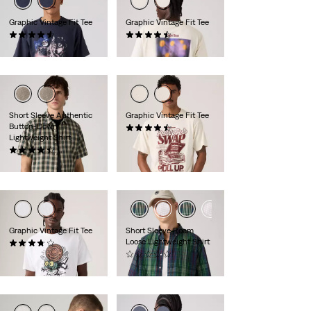
Graphic Vintage Fit Tee
Graphic Vintage Fit Tee
(8)
(8)
34,95 €
34,95 €
Short Sleeve Authentic
Graphic Vintage Fit Tee
Button-Down
(8)
Lightweight Shirt
34,95 €
(20)
59,95 €
Graphic Vintage Fit Tee
Short Sleeve Roam
Loose Lightweight Shirt
(3)
34,95 €
(0)
64,95 €