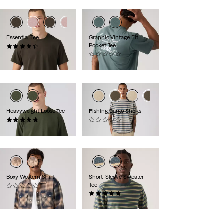
Essential Tee
Graphic Vintage Fit
Pocket Tee
(21)
34,95 €
(0)
44,95 €
Heavyweight Loose Tee
Fishing Cargo Shorts
(27)
(0)
39,95 €
64,95 €
Boxy Western Shirt
Short-Sleeve Sweater
Tee
(0)
84,95 €
(8)
64,95 €