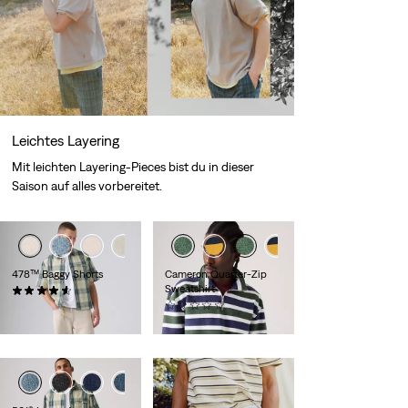
Leichtes Layering
Mit leichten Layering-Pieces bist du in dieser
Saison auf alles vorbereitet.
+1
+2
478™ Baggy Shorts
Cameron Quarter-Zip
Sweatshirt
(84)
64,95 €
(0)
74,95 €
+1
+2