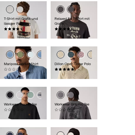
T-Shirt mit Grafik und
Relaxed Fit T-Shirt mit
lässiger Passform
Grafik
(8)
(8)
34,95 €
34,95 €
Mariposa Worker Shirt
Dillon Open Collar Polo
(0)
(3)
84,95 €
64,95 €
+1
Workwear Pocket Tee
Workwear Graphic Tee
(0)
(0)
29,95 €
34,95 €