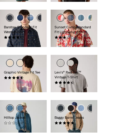
Barstow Standard Fit
Sunset Camp Standard
Western Shirt
Fit Lightweight Shirt
(344)
(5)
79,95 €
54,95 €
Graphic Vintage Fit Tee
Levi's® Red Tab™
Vintage T-Shirt
(8)
34,95 €
(356)
34,95 €
Hilltop Jacket
Baggy Barrel Jeans
(0)
(43)
139,95 €
129,95 €