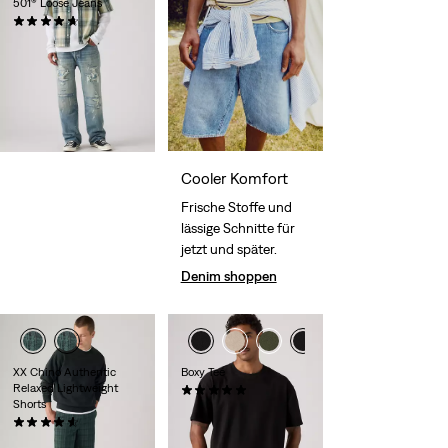
501® Loose Jeans
(93)
149,95 €
Cooler Komfort
Frische Stoffe und
lässige Schnitte für
jetzt und später.
Denim shoppen
XX Chino Authentic
Boxy Tee
Relaxed Lightweight
(1)
Shorts
34,95 €
(50)
59,95 €