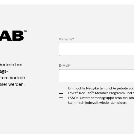
Vorname
*
rteile frei:
E-Mail
*
ags-
ere Vorteile.
sser werden.
Ich möchte Neuigkeiten und Angebote vo
Levi's® Red Tab™ Member Programm und 
LS&Co. Unternehmensgruppe erhalten. Ic
kann mich jederzeit wieder abmelden.