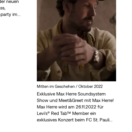
 der neuen
ss,
party im
für sich
Mitten im Geschehen /
Oktober 2022
Exklusive Max Herre Soundsystem
Show und Meet&Greet mit Max Herre!
Max Herre wird am 26.11.2022 für
Levi's® Red Tab™ Member ein
exklusives Konzert beim FC St. Pauli
geben und du kannst dabei sein.