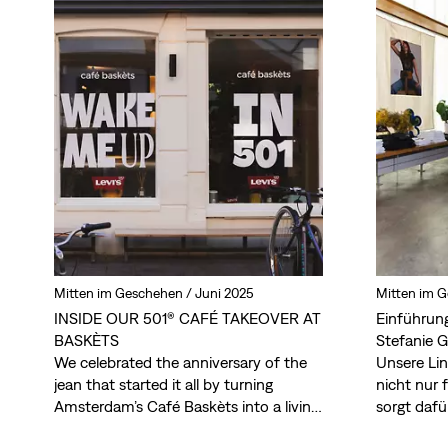
Mitten im Geschehen /
Juni 2025
Mitten im 
INSIDE OUR 501® CAFÉ TAKEOVER AT
Einführun
BASKÈTS
Stefanie G
We celebrated the anniversary of the
Unsere Li
jean that started it all by turning
nicht nur 
Amsterdam’s Café Baskèts into a living
sorgt dafü
tribute to 501® style. Take a peek into
Saison übe