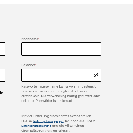
Nachname
*
Passwort
*
Passwörter müssen eine Länge von mindestens 8
n
Zeichen aufweisen und möglichst schwer zu
der
erraten sein. Die Verwendung häufig genutzter oder
h
riskanter Passwörter ist untersagt.
Mit der Erstellung eines Kontos akzeptiere ich
LS&Co.
. Ich habe die LS&Co.
Nutzungsbedingungen
und die Allgemeinen
Datenschutzerklärung
Geschäftsbedingungen gelesen.