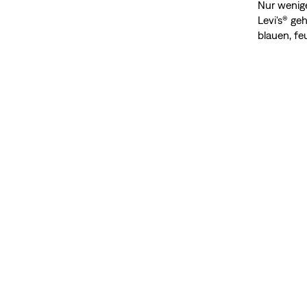
Nur wenige
Levi's® ge
blauen, fe
Inneren un
warum „Bui
Motto ist.