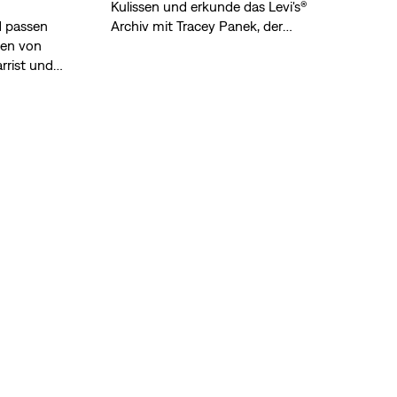
Kulissen und erkunde das Levi's®
d passen
Archiv mit Tracey Panek, der
gen von
Archivleiterin.
rrist und
ful Dead,
entizität
it.