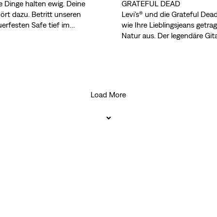
 Dinge halten ewig. Deine
GRATEFUL DEAD
hört dazu. Betritt unseren
Levi’s® und die Grateful Dea
uerfesten Safe tief im
wie Ihre Lieblingsjeans getra
serer Archive und erfahre,
Natur aus. Der legendäre Gita
lt to Last“ mehr als nur ein
Gründungsmitglied der Grate
Bob Weir, spricht über die
gemeinsamen Werte von Auth
und kreativer Zusammenarbe
Load More