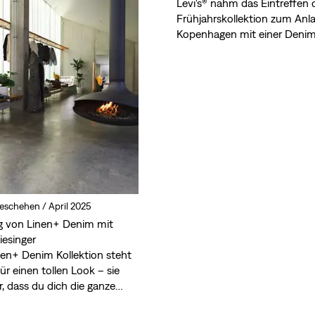
Levi's® nahm das Eintreffen
Frühjahrskollektion zum Anla
Kopenhagen mit einer Denim
XL-Format und Scandi-Style 
einzunehmen.
Geschehen /
April 2025
g von Linen+ Denim mit
iesinger
nen+ Denim Kollektion steht
für einen tollen Look – sie
r, dass du dich die ganze
r großartig fühlst.