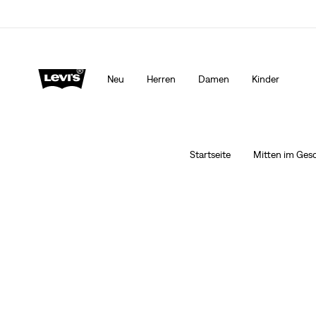
Levi’s® App. Best of Levi’s® für dich
Mehr Erfahren
Neu
Herren
Damen
Kinder
Startseite
Mitten im Ges