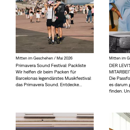
Mitten im Geschehen /
Mai 2026
Mitten im 
Primavera Sound Festival: Packliste
DER LEVI
Wir helfen dir beim Packen für
MITARBE
Barcelonas legendärstes Musikfestival:
Die Passfo
das Primavera Sound. Entdecke
es darum g
unverzichtbare Festival-Styles und
finden. Un
Accessoires, die das Leben einfacher
zeigen dir
machen.
verraten di