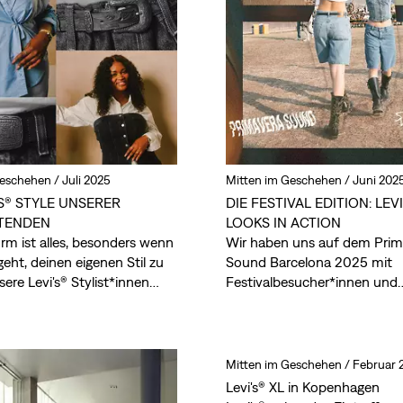
Geschehen /
Juli 2025
Mitten im Geschehen /
Juni 202
'S® STYLE UNSERER
DIE FESTIVAL EDITION: LEVI
ITENDEN
LOOKS IN ACTION
rm ist alles, besonders wenn
Wir haben uns auf dem Prim
eht, deinen eigenen Stil zu
Sound Barcelona 2025 mit
sere Levi's® Stylist*innen
Festivalbesucher*innen und
, wie du Trends meisterst, und
besonderen Creator*innen ge
r ihre besten Styling-Tipps.
um dir die neuesten Levi's® 
ihrem natürlichen Umfeld zu
unter der Sonne, neben der
Mitten im Geschehen /
Februar 
inmitten der Menge.
Levi's® XL in Kopenhagen