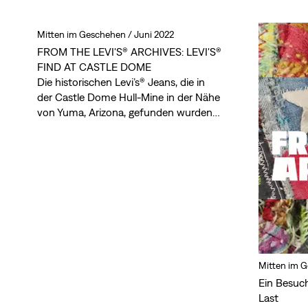
the takeover, complete with live music,
custom details and a whole lot of
denim.
Mitten im Geschehen /
Juni 2022
FROM THE LEVI'S® ARCHIVES: LEVI'S®
FIND AT CASTLE DOME
Die historischen Levi’s® Jeans, die in
der Castle Dome Hull-Mine in der Nähe
von Yuma, Arizona, gefunden wurden,
haben einiges zu berichten. Sie
zeichnen ein lebendiges, greifbares Bild
vom Alten Westen und der harten
Arbeit der Bergleute und Arbeiter, die
die amerikanische Grenze bauten.
Mitten im 
Ein Besuch
Last