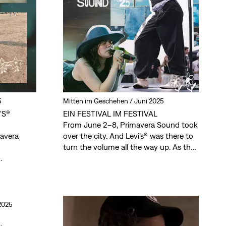
5
Mitten im Geschehen /
Juni 2025
'S®
EIN FESTIVAL IM FESTIVAL
From June 2–8, Primavera Sound took
avera
over the city. And Levi’s® was there to
turn the volume all the way up. As the
exclusive denim partner, we didn’t just
troffen,
show up. We built a festival inside a
Looks in
festival, filled with live music, personal
 zeigen –
style, bold customisation and the
 Bühne und
unapologetic self-expression that
2025
defines Levi’s®."