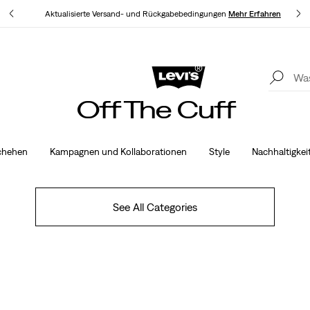
Aktualisierte Versand- und Rückgabebedingungen
Mehr Erfahren
Levi’s® App. Best of Levi’s® für dich
Mehr Erfahren
Akt
Off The Cuff
chehen
Kampagnen und Kollaborationen
Style
Nachhaltigkei
See All Categories