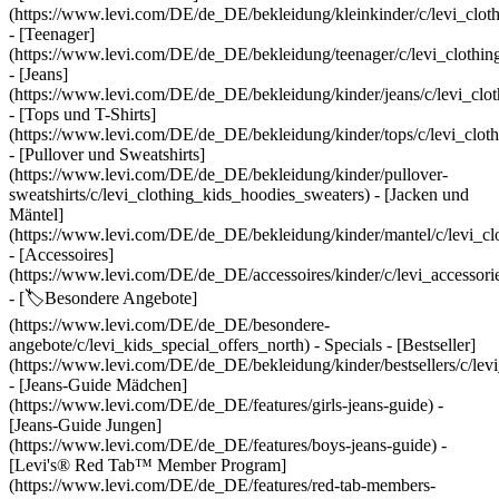
(https://www.levi.com/DE/de_DE/bekleidung/kleinkinder/c/levi_cloth
- [Teenager]
(https://www.levi.com/DE/de_DE/bekleidung/teenager/c/levi_clothin
- [Jeans]
(https://www.levi.com/DE/de_DE/bekleidung/kinder/jeans/c/levi_clot
- [Tops und T-Shirts]
(https://www.levi.com/DE/de_DE/bekleidung/kinder/tops/c/levi_cloth
- [Pullover und Sweatshirts]
(https://www.levi.com/DE/de_DE/bekleidung/kinder/pullover-
sweatshirts/c/levi_clothing_kids_hoodies_sweaters) - [Jacken und
Mäntel]
(https://www.levi.com/DE/de_DE/bekleidung/kinder/mantel/c/levi_cl
- [Accessoires]
(https://www.levi.com/DE/de_DE/accessoires/kinder/c/levi_accessori
- [🏷️Besondere Angebote]
(https://www.levi.com/DE/de_DE/besondere-
angebote/c/levi_kids_special_offers_north) - Specials - [Bestseller]
(https://www.levi.com/DE/de_DE/bekleidung/kinder/bestsellers/c/levi_
- [Jeans-Guide Mädchen]
(https://www.levi.com/DE/de_DE/features/girls-jeans-guide) -
[Jeans-Guide Jungen]
(https://www.levi.com/DE/de_DE/features/boys-jeans-guide) -
[Levi's® Red Tab™ Member Program]
(https://www.levi.com/DE/de_DE/features/red-tab-members-