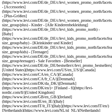
(https://www.levi.com/DE/de_DE/c/levi_women_promo_north/facets/p
- [Accessories]
(https://www.levi.com/DE/de_DE/c/levi_women_promo_north/facets/p
- [Plus-Größen]
(https://www.levi.com/DE/de_DE/c/levi_women_promo_north/facets/
size_group/plus) - Kinder - [Alle Kinderenbekleidung]
(https://www.levi.com/DE/de_DE/c/levi_kids_promo_north) -
[Baby]
(https://www.levi.com/DE/de_DE/c/levi_kids_promo_north/facets/fea
size_group/baby) - [Kleinkinder und Kinder]
(https://www.levi.com/DE/de_DE/c/levi_kids_promo_north/facets/fea
size_group/kids) - [Teenager]
(https://www.levi.com/DE/de_DE/c/levi_kids_promo_north/facets/fea
size_group/teenager) - Sale Favoriten - [Bestseller]
(https://www.levi.com/DE/de_DE/bestseller/c/levi_promo_bestsellers
[United States](https://www.levi.com/US/en_US/)[Canada]
(https://www.levi.com/CA/en_CA/)[Canada]
(https://www.levi.com/CA/fr_CA/)[Denmark]
(https://www.levi.com/DK/da_DK/)[Denmark]
(https://www.levi.com/DK/en/)> [Finland - fi](https://levi-
nordic.com/fi/)[United Kingdom]
(https://www.levi.com/GB/en_GB/)[Ireland]
(https://www.levi.com/IE/en_IE/)[Italy]
(https://www.levi.com/IT/it_IT/)[Italy](https://www.levi.com/IT/en/)
[Netherlands](https://www.levi.com/NL/nl_NL/)[Netherlands]