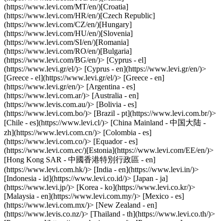
(https://www.levi.com/MT/en/)[Croatia]
(https://www.levi.com/HR/en/)[Czech Republic]
(https://www.levi.com/CZ/en/)[Hungary]
(https://www.levi.com/HU/en/)[Slovenia]
(https://www.levi.com/SI/en/)[Romania]
(https://www.levi.com/RO/en/)[Bulgaria]
(https://www.levi.com/BG/en/)> [Cyprus - el]
(https://www.levi.gr/el/)> [Cyprus - en](https://www.levi.gr/en/)>
[Greece - el](https://www.levi.gr/el/)> [Greece - en]
(https://www.levi.gr/en/)> [Argentina - es]
(https://www.levi.com.ar/)> [Australia - en]
(https://www.levis.com.au/)> [Bolivia - es]
(https://www.levi.com.bo/)> [Brazil - pt](https://www.levi.com.br/)>
[Chile - es](https://www.levi.cl/)> [China Mainland - 中国大陆 -
zh](https://www.levi.com.cn/)> [Colombia - es]
(https://www.levi.com.co/)> [Equador - es]
(https://www.levi.com.ec/)[Estonia](https://www.levi.com/EE/en/)>
[Hong Kong SAR - 中國香港特別行政區 - en]
(https://www.levi.com.hk/)> [India - en](https://www.levi.in/)>
[Indonesia - id](https://www.levi.co.id/)> [Japan - ja]
(https://www.levi.jp/)> [Korea - ko](https://www.levi.co.kr/)>
[Malaysia - en](https://www.levi.com.my/)> [Mexico - es]
(https://www.levi.com.mx/)> [New Zealand - en]
(https://www.levis.co.nz/)> [Thailand - th](https://www.levi.co.th/)>