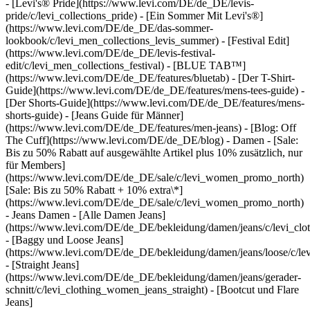
- [Levi's® Pride](https://www.levi.com/DE/de_DE/levis-
pride/c/levi_collections_pride) - [Ein Sommer Mit Levi's®]
(https://www.levi.com/DE/de_DE/das-sommer-
lookbook/c/levi_men_collections_levis_summer) - [Festival Edit]
(https://www.levi.com/DE/de_DE/levis-festival-
edit/c/levi_men_collections_festival) - [BLUE TAB™]
(https://www.levi.com/DE/de_DE/features/bluetab) - [Der T-Shirt-
Guide](https://www.levi.com/DE/de_DE/features/mens-tees-guide) -
[Der Shorts-Guide](https://www.levi.com/DE/de_DE/features/mens-
shorts-guide) - [Jeans Guide für Männer]
(https://www.levi.com/DE/de_DE/features/men-jeans) - [Blog: Off
The Cuff](https://www.levi.com/DE/de_DE/blog)
- Damen
- [Sale:
Bis zu 50% Rabatt auf ausgewählte Artikel plus 10% zusätzlich, nur
für Members]
(https://www.levi.com/DE/de_DE/sale/c/levi_women_promo_north)
[Sale: Bis zu 50% Rabatt + 10% extra\*]
(https://www.levi.com/DE/de_DE/sale/c/levi_women_promo_north)
- Jeans Damen - [Alle Damen Jeans]
(https://www.levi.com/DE/de_DE/bekleidung/damen/jeans/c/levi_cl
- [Baggy und Loose Jeans]
(https://www.levi.com/DE/de_DE/bekleidung/damen/jeans/loose/c/le
- [Straight Jeans]
(https://www.levi.com/DE/de_DE/bekleidung/damen/jeans/gerader-
schnitt/c/levi_clothing_women_jeans_straight) - [Bootcut und Flare
Jeans]