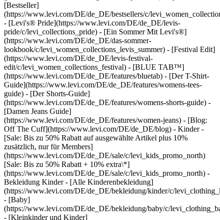
[Bestseller]
(https://www.levi.com/DE/de_DE/bestsellers/c/levi_women_collection
- [Levi's® Pride](https://www.levi.com/DE/de_DE/levis-
pride/c/levi_collections_pride) - [Ein Sommer Mit Levi's®]
(https://www.levi.com/DE/de_DE/das-sommer-
lookbook/c/levi_women_collections_levis_summer) - [Festival Edit]
(https://www.levi.com/DE/de_DE/levis-festival-
edit/c/levi_women_collections_festival) - [BLUE TAB™]
(https://www.levi.com/DE/de_DE/features/bluetab) - [Der T-Shirt-
Guide](https://www.levi.com/DE/de_DE/features/womens-tees-
guide) - [Der Shorts-Guide]
(https://www.levi.com/DE/de_DE/features/womens-shorts-guide) -
[Damen Jeans Guide]
(https://www.levi.com/DE/de_DE/features/women-jeans) - [Blog:
Off The Cuff](https://www.levi.com/DE/de_DE/blog)
- Kinder
-
[Sale: Bis zu 50% Rabatt auf ausgewählte Artikel plus 10%
zusätzlich, nur für Members]
(https://www.levi.com/DE/de_DE/sale/c/levi_kids_promo_north)
[Sale: Bis zu 50% Rabatt + 10% extra\*]
(https://www.levi.com/DE/de_DE/sale/c/levi_kids_promo_north) -
Bekleidung Kinder - [Alle Kinderenbekleidung]
(https://www.levi.com/DE/de_DE/bekleidung/kinder/c/levi_clothing_
- [Baby]
(https://www.levi.com/DE/de_DE/bekleidung/baby/c/levi_clothing_b
- [Kleinkinder und Kinder]