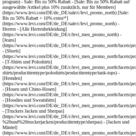
program)
- Sale: Bis zu 50% Rabatt
- [Sale: Bis zu 50% Rabatt auf
ausgewählte Artikel plus 10% zusätzlich, nur für Members]
(https://www.levi.com/DE/de_DE/sale/c/levi_promo_north) [Sale:
Bis zu 50% Rabatt + 10% extra\*]
(https://www.levi.com/DE/de_DE/sale/c/levi_promo_north) -
Herren - [Alle Herrenbekleidung]
(https://www.levi.com/DE/de_DE/c/levi_men_promo_north) -
[Jeans]
(https://www.levi.com/DE/de_DE/c/levi_men_promo_north/facets/pro
- [Shorts]
(https://www.levi.com/DE/de_DE/c/levi_men_promo_north/facets/pro
- [T-Shirts und Poloshirts]
(https://www.levi.com/DE/de_DE/c/levi_men_promo_north/facets/pro
shirts/productitemtype/poloshirts/productitemtype/tank-tops) -
[Hemden]
(https://www.levi.com/DE/de_DE/c/levi_men_promo_north/facets/pr
- [Hosen und Chino-Hosen]
(https://www.levi.com/DE/de_DE/c/levi_men_promo_north/facets/prod
- [Hoodies und Sweatshirts]
(https://www.levi.com/DE/de_DE/c/levi_men_promo_north/facets/produ
- [Truckers Jacken und Sherpas]
(https://www.levi.com/DE/de_DE/c/levi_men_promo_north/facets/pro
%20und%20truckerjacken/productitemtype/sherpas) - [Jacken und
Mäntel]
(https://www.levi.com/DE/de_DE/c/levi_men_promo_north/facets/pro