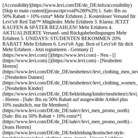
[Accessibility](https://www.levi.com/DE/de_DE/info/accessibility)
[Skip to main content](javascript:void%280%29) 1. Sale: Bis zu
50% Rabatt + 10% extra* Mehr Erfahren 2. Kostenloser Versand für
Levi’s® Red Tab™ Mitglieder. Mehr Erfahren 3. Klarna: JETZT
KAUFEN & SPÄTER BEZAHLEN! Mehr Erfahren 4.
AKTUALISIERTE Versand- und Rückgabebedingungen Mehr
Erfahren 5. UNiDAYS: STUDENTEN BEKOMMEN 20%
RABATT Mehr Erfahren 6. Levi’s® App. Best of Levi’s® für dich
Mehr Erfahren
- Jetzt registrieren - Germany
[]
(https://www.levi.com) [](https://www.levi.com) - Neu
- []
(https://www.levi.com) [](https://www.levi.com) - [Neuheiten
Herren]
(https://www.levi.com/DE/de_DE/neuheiten/c/levi_clothing_men_new
- [Neuheiten Damen]
(https://www.levi.com/DE/de_DE/neuheiten/c/levi_clothing_women_
- [Neuheiten Kinder]
(https://www.levi.com/DE/de_DE/bekleidung/kinder/neuheiten/c/levi
- Herren
- [Sale: Bis zu 50% Rabatt auf ausgewählte Artikel plus
10% zusätzlich, nur für Members]
(https://www.levi.com/DE/de_DE/sale/c/levi_men_promo_north)
[Sale: Bis zu 50% Rabatt + 10% extra\*]
(https://www.levi.com/DE/de_DE/sale/c/levi_men_promo_north) -
[Jeans Herren]
(https://www.levi.com/DE/de_DE/bekleidung/ikonischer-style-