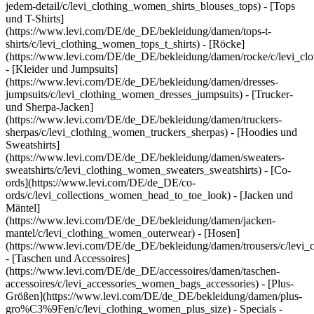
jedem-detail/c/levi_clothing_women_shirts_blouses_tops) - [Tops
und T-Shirts]
(https://www.levi.com/DE/de_DE/bekleidung/damen/tops-t-
shirts/c/levi_clothing_women_tops_t_shirts) - [Röcke]
(https://www.levi.com/DE/de_DE/bekleidung/damen/rocke/c/levi_cl
- [Kleider und Jumpsuits]
(https://www.levi.com/DE/de_DE/bekleidung/damen/dresses-
jumpsuits/c/levi_clothing_women_dresses_jumpsuits) - [Trucker-
und Sherpa-Jacken]
(https://www.levi.com/DE/de_DE/bekleidung/damen/truckers-
sherpas/c/levi_clothing_women_truckers_sherpas) - [Hoodies und
Sweatshirts]
(https://www.levi.com/DE/de_DE/bekleidung/damen/sweaters-
sweatshirts/c/levi_clothing_women_sweaters_sweatshirts) - [Co-
ords](https://www.levi.com/DE/de_DE/co-
ords/c/levi_collections_women_head_to_toe_look) - [Jacken und
Mäntel]
(https://www.levi.com/DE/de_DE/bekleidung/damen/jacken-
mantel/c/levi_clothing_women_outerwear) - [Hosen]
(https://www.levi.com/DE/de_DE/bekleidung/damen/trousers/c/levi_
- [Taschen und Accessoires]
(https://www.levi.com/DE/de_DE/accessoires/damen/taschen-
accessoires/c/levi_accessories_women_bags_accessories) - [Plus-
Größen](https://www.levi.com/DE/de_DE/bekleidung/damen/plus-
gro%C3%9Fen/c/levi_clothing_women_plus_size) - Specials -