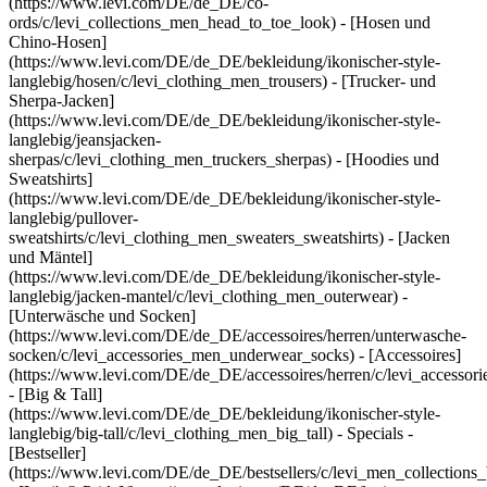
(https://www.levi.com/DE/de_DE/co-
ords/c/levi_collections_men_head_to_toe_look) - [Hosen und
Chino-Hosen]
(https://www.levi.com/DE/de_DE/bekleidung/ikonischer-style-
langlebig/hosen/c/levi_clothing_men_trousers) - [Trucker- und
Sherpa-Jacken]
(https://www.levi.com/DE/de_DE/bekleidung/ikonischer-style-
langlebig/jeansjacken-
sherpas/c/levi_clothing_men_truckers_sherpas) - [Hoodies und
Sweatshirts]
(https://www.levi.com/DE/de_DE/bekleidung/ikonischer-style-
langlebig/pullover-
sweatshirts/c/levi_clothing_men_sweaters_sweatshirts) - [Jacken
und Mäntel]
(https://www.levi.com/DE/de_DE/bekleidung/ikonischer-style-
langlebig/jacken-mantel/c/levi_clothing_men_outerwear) -
[Unterwäsche und Socken]
(https://www.levi.com/DE/de_DE/accessoires/herren/unterwasche-
socken/c/levi_accessories_men_underwear_socks) - [Accessoires]
(https://www.levi.com/DE/de_DE/accessoires/herren/c/levi_accessor
- [Big & Tall]
(https://www.levi.com/DE/de_DE/bekleidung/ikonischer-style-
langlebig/big-tall/c/levi_clothing_men_big_tall) - Specials -
[Bestseller]
(https://www.levi.com/DE/de_DE/bestsellers/c/levi_men_collections_b