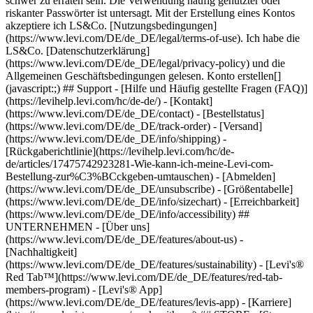
schwer zu erraten sein. Die Verwendung häufig genutzter oder
riskanter Passwörter ist untersagt. Mit der Erstellung eines Kontos
akzeptiere ich LS&Co. [Nutzungsbedingungen]
(https://www.levi.com/DE/de_DE/legal/terms-of-use). Ich habe die
LS&Co. [Datenschutzerklärung]
(https://www.levi.com/DE/de_DE/legal/privacy-policy) und die
Allgemeinen Geschäftsbedingungen gelesen. Konto erstellen[]
(javascript:;) ## Support - [Hilfe und Häufig gestellte Fragen (FAQ)]
(https://levihelp.levi.com/hc/de-de/) - [Kontakt]
(https://www.levi.com/DE/de_DE/contact) - [Bestellstatus]
(https://www.levi.com/DE/de_DE/track-order) - [Versand]
(https://www.levi.com/DE/de_DE/info/shipping) -
[Rückgaberichtlinie](https://levihelp.levi.com/hc/de-
de/articles/17475742923281-Wie-kann-ich-meine-Levi-com-
Bestellung-zur%C3%BCckgeben-umtauschen) - [Abmelden]
(https://www.levi.com/DE/de_DE/unsubscribe) - [Größentabelle]
(https://www.levi.com/DE/de_DE/info/sizechart) - [Erreichbarkeit]
(https://www.levi.com/DE/de_DE/info/accessibility) ##
UNTERNEHMEN - [Über uns]
(https://www.levi.com/DE/de_DE/features/about-us) -
[Nachhaltigkeit]
(https://www.levi.com/DE/de_DE/features/sustainability) - [Levi's®
Red Tab™](https://www.levi.com/DE/de_DE/features/red-tab-
members-program) - [Levi's® App]
(https://www.levi.com/DE/de_DE/features/levis-app) - [Karriere]