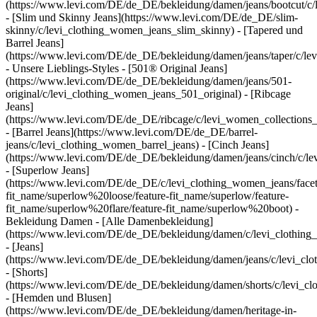
(https://www.levi.com/DE/de_DE/bekleidung/damen/jeans/bootcut/c
- [Slim und Skinny Jeans](https://www.levi.com/DE/de_DE/slim-
skinny/c/levi_clothing_women_jeans_slim_skinny) - [Tapered und
Barrel Jeans]
(https://www.levi.com/DE/de_DE/bekleidung/damen/jeans/taper/c/le
- Unsere Lieblings-Styles - [501® Original Jeans]
(https://www.levi.com/DE/de_DE/bekleidung/damen/jeans/501-
original/c/levi_clothing_women_jeans_501_original) - [Ribcage
Jeans]
(https://www.levi.com/DE/de_DE/ribcage/c/levi_women_collections_
- [Barrel Jeans](https://www.levi.com/DE/de_DE/barrel-
jeans/c/levi_clothing_women_barrel_jeans) - [Cinch Jeans]
(https://www.levi.com/DE/de_DE/bekleidung/damen/jeans/cinch/c/l
- [Superlow Jeans]
(https://www.levi.com/DE/de_DE/c/levi_clothing_women_jeans/facets
fit_name/superlow%20loose/feature-fit_name/superlow/feature-
fit_name/superlow%20flare/feature-fit_name/superlow%20boot) -
Bekleidung Damen - [Alle Damenbekleidung]
(https://www.levi.com/DE/de_DE/bekleidung/damen/c/levi_clothin
- [Jeans]
(https://www.levi.com/DE/de_DE/bekleidung/damen/jeans/c/levi_cl
- [Shorts]
(https://www.levi.com/DE/de_DE/bekleidung/damen/shorts/c/levi_c
- [Hemden und Blusen]
(https://www.levi.com/DE/de_DE/bekleidung/damen/heritage-in-