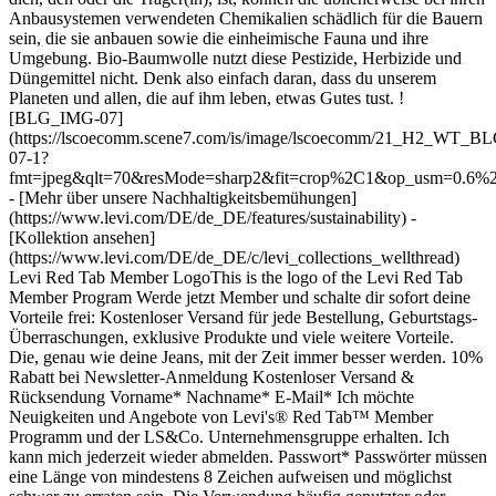
!
[BLG_IMG-07]
(https://lscoecomm.scene7.com/is/image/lscoecomm/21_H2_WT_
07-1?
fmt=jpeg&qlt=70&resMode=sharp2&fit=crop%2C1&op_usm=0.6
- [Mehr über unsere Nachhaltigkeitsbemühungen]
(https://www.levi.com/DE/de_DE/features/sustainability) -
[Kollektion ansehen]
(https://www.levi.com/DE/de_DE/c/levi_collections_wellthread)
Levi Red Tab Member LogoThis is the logo of the Levi Red Tab
Member Program Werde jetzt Member und schalte dir sofort deine
Vorteile frei: Kostenloser Versand für jede Bestellung, Geburtstags-
Überraschungen, exklusive Produkte und viele weitere Vorteile.
Die, genau wie deine Jeans, mit der Zeit immer besser werden. 10%
Rabatt bei Newsletter-Anmeldung Kostenloser Versand &
Rücksendung Vorname* Nachname* E-Mail* Ich möchte
Neuigkeiten und Angebote von Levi's® Red Tab™ Member
Programm und der LS&Co. Unternehmensgruppe erhalten. Ich
kann mich jederzeit wieder abmelden. Passwort* Passwörter müssen
eine Länge von mindestens 8 Zeichen aufweisen und möglichst