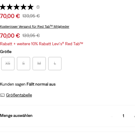
(5)
Sale
70,00 €
Original
139,95 €
price
Price
Kostenloser Versand
für Red Tab™ Mitglieder
is
Was
Sale
70,00 €
Original
139,95 €
price
Price
Rabatt + weitere 10% Rabatt Levi's® Red Tab™
is
Was
Größe
XS
S
M
L
Kunden sagen
Fällt normal aus
Größentabelle
Menge auswählen
1