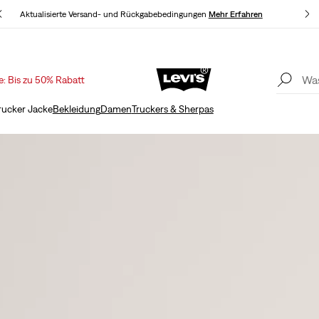
Aktualisierte Versand- und Rückgabebedingungen
Mehr Erfahren
U
e: Bis zu 50% Rabatt
Sale: Bis zu 50% Rabatt + 10% extra*
Mehr Erfahren
A
rucker Jacke
Bekleidung
Damen
Truckers & Sherpas