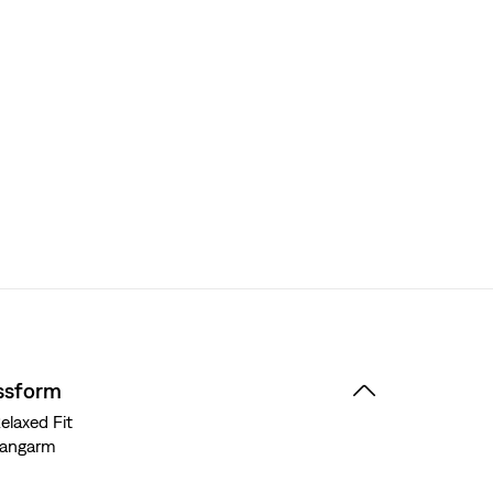
ssform
elaxed Fit
Langarm