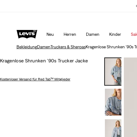
Sale: Bis zu 50% Rabatt + 10% extra*
Mehr Erfahren
Neu
Herren
Damen
Kinder
Sal
Bekleidung
Damen
Truckers & Sherpas
Kragenlose Shrunken '90s T
Kragenlose Shrunken '90s Trucker Jacke
Kostenloser Versand
für Red Tab™ Mitglieder