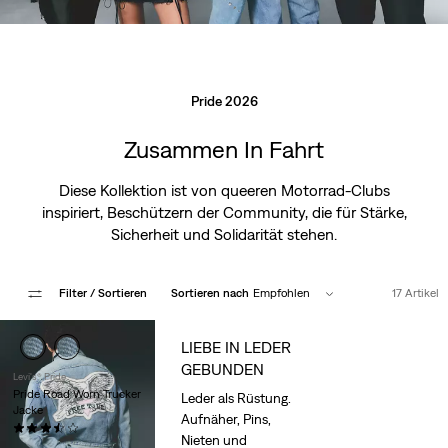
Pride 2026
Zusammen In Fahrt
Diese Kollektion ist von queeren Motorrad-Clubs
inspiriert, Beschützern der Community, die für Stärke,
Sicherheit und Solidarität stehen.
Filter
/ Sortieren
Sortieren nach
Empfohlen
17 Artikel
LIEBE IN LEDER
GEBUNDEN
Levi's® Pride
Pride Road Worn Trucker
Leder als Rüstung.
Jacke
Aufnäher, Pins,
(2)
Nieten und
Sale
Original
70,00 €
139,95 €