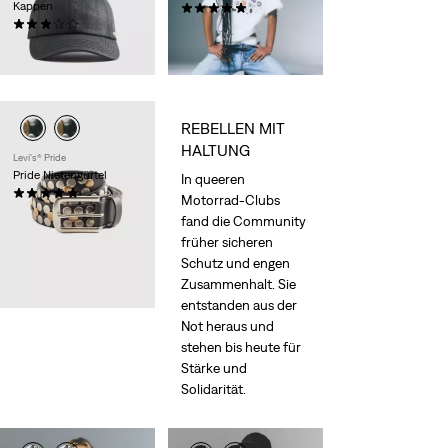
Kappen
(3)
Sale
Original
(1)
17,50 €
34,95 €
Sale
Original
Price
Price
17,50 €
34,95 €
-50%
Price
Price
is
was
-50%
is
was
REBELLEN MIT
HALTUNG
Levi's® Pride
Pride Nietengürtel
In queeren
(1)
Motorrad-Clubs
Sale
Original
40,00 €
79,95 €
fand die Community
Price
Price
-50%
früher sicheren
is
was
Schutz und engen
Zusammenhalt. Sie
entstanden aus der
Not heraus und
stehen bis heute für
Stärke und
Solidarität.