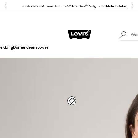
hren
Kostenloser Versand für Levi’s® Red Tab™ Mitglieder.
Mehr Erfahren
Aktualisierte Versand- und Rückgabebedingungen
Mehr Erfahren
leidung
Damen
Jeans
Loose