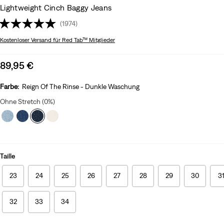
Lightweight Cinch Baggy Jeans
(1974)
Kostenloser Versand
für Red Tab™ Mitglieder
Sale
89,95 €
price
is
Farbe:
Reign Of The Rinse - Dunkle Waschung
Ohne Stretch (0%)
Taille
23
24
25
26
27
28
29
30
3
32
33
34