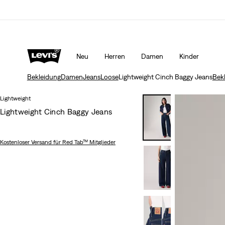
ngungen
Mehr Erfahren
Unidays: Studenten bekommen 20% Rabatt
Mehr Erfa
Neu
Herren
Damen
Kinder
Bekleidung
Damen
Jeans
Loose
Lightweight Cinch Baggy Jeans
Bek
Lightweight
Lightweight Cinch Baggy Jeans
Kostenloser Versand
für Red Tab™ Mitglieder