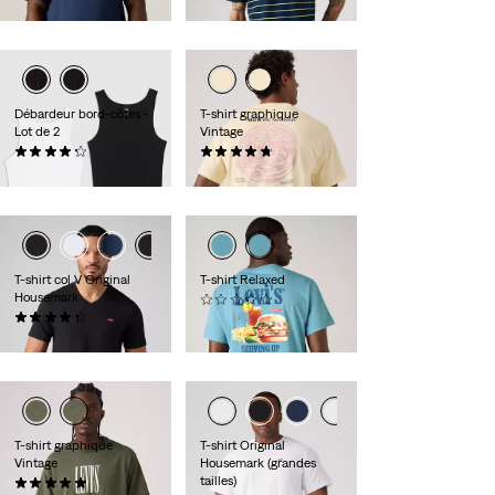
Price
Price
29,95 €
is
was
Débardeur bord-côtes -
T-shirt graphique
Lot de 2
Vintage
(39)
(4)
34,95 €
34,95 €
T-shirt col V Original
T-shirt Relaxed
Housemark
(0)
(124)
34,95 €
24,95 €
T-shirt graphique
T-shirt Original
Vintage
Housemark (grandes
tailles)
(2)