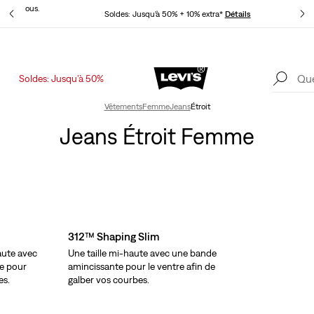
t pour vous.
Soldes: Jusqu’à 50% + 10% extra*
Détails
Soldes: Jusqu’à 50%
Levi's App. Le meilleur de Levi’s®, sur mesure, spécialement pour vous.
Détails
Vêtements
Femme
Jeans
Étroit
Jeans Étroit Femme
312™ Shaping Slim
haute avec
Une taille mi-haute avec une bande
le pour
amincissante pour le ventre afin de
es.
galber vos courbes.