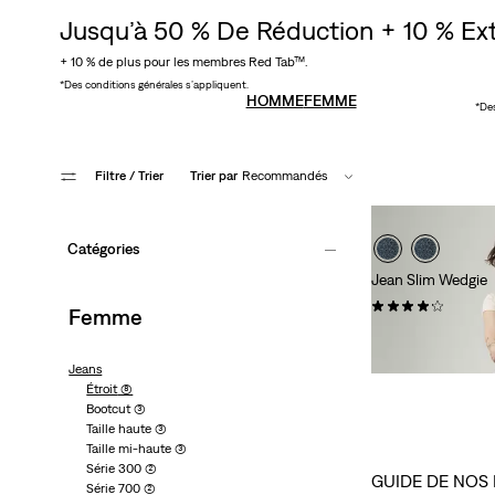
Jusqu’à 50 % De Réduction + 10 % Ext
+ 10 % de plus pour les membres Red Tab™.
*Des conditions générales s’appliquent.
HOMME
FEMME
*Des
Filtre
/ Trier
Trier par
Recommandés
Catégories
Jean Slim Wedgie
(174)
Femme
119,95 €
Jeans
Étroit
(8)
Bootcut
(3)
Taille haute
(3)
Taille mi-haute
(3)
Série 300
(2)
GUIDE DE NOS 
Série 700
(2)