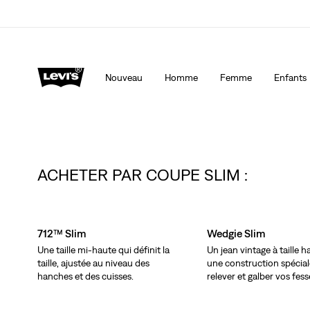
Levi's App. Le meilleur de Levi’s®, sur mesure, spécialemen
Détails
Nouveau
Homme
Femme
Enfants
ACHETER PAR COUPE SLIM :
Skip Carousel
712™ Slim
Wedgie Slim
Une taille mi-haute qui définit la
Un jean vintage à taille 
taille, ajustée au niveau des
une construction spécia
hanches et des cuisses.
relever et galber vos fess