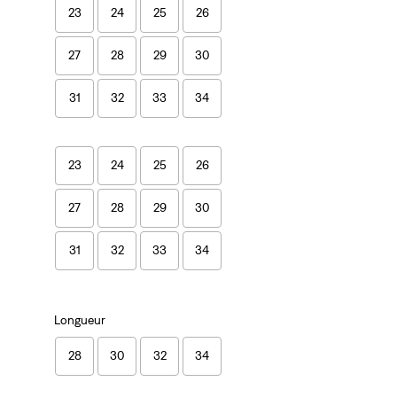
23
24
25
26
27
28
29
30
31
32
33
34
23
24
25
26
27
28
29
30
31
32
33
34
Longueur
28
30
32
34