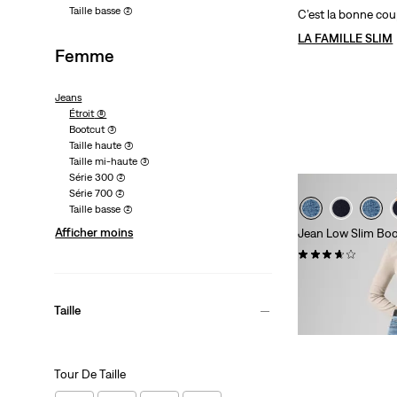
Taille basse
(2)
C’est la bonne coup
LA FAMILLE SLIM
Femme
Jeans
Étroit
(8)
Bootcut
(3)
Taille haute
(3)
Taille mi-haute
(3)
Série 300
(2)
Série 700
(2)
Taille basse
(2)
Afficher moins
Jean Low Slim Bo
(40)
129,95 €
Taille
Tour De Taille