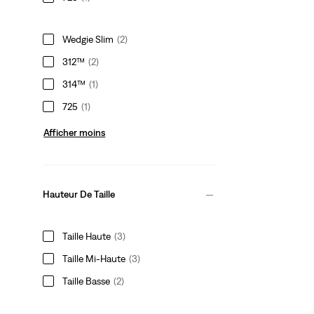
Wedgie Slim
(2)
312™
(2)
314™
(1)
725
(1)
Afficher moins
Hauteur De Taille
Taille Haute
(3)
Taille Mi-Haute
(3)
Taille Basse
(2)