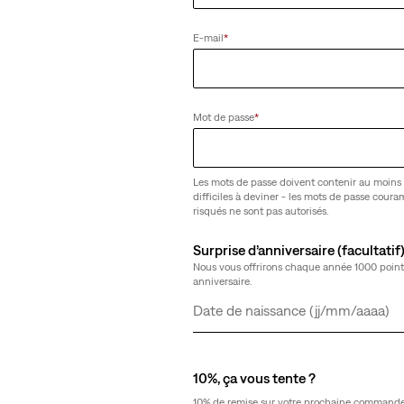
E-mail
*
yfriend
Lightweight
Mot de passe
*
Jean Cinch Baggy
(2026)
89,95 €
Les mots de passe doivent contenir au moins 
difficiles à deviner - les mots de passe cour
risqués ne sont pas autorisés.
Surprise d’anniversaire (facultatif
Nous vous offrirons chaque année 1000 point
anniversaire.
ose
Ribcage Wide Leg Jeans
Jour
Mois
Année
(1811)
129,95 €
10%, ça vous tente ?
10% de remise sur votre prochaine commande