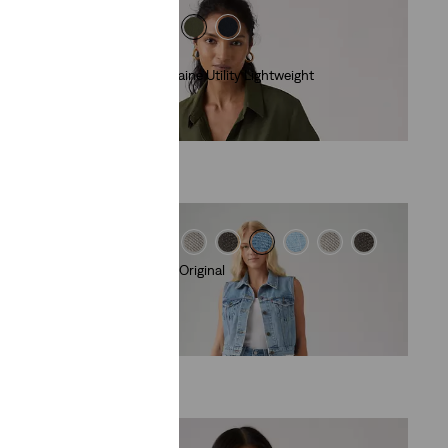
Lightweight
Chemise Elaine Utility Lightweight
(30)
74,95 €
Short 501® Original
(694)
64,95 €