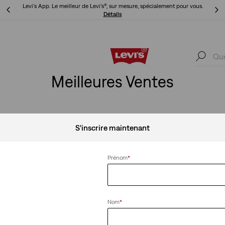
 vous.
Politique de livraison et de retours Mise à jour
Détails
 vous.
Politique de livraison et de retours Mise à jour
Détails
Meilleures Ventes
S'inscrire maintenant
Prénom
*
t Wide Leg
+1
Lightweight
Short mi-cuisse Cinch Lightweight
(462)
Nom
*
54,95 €