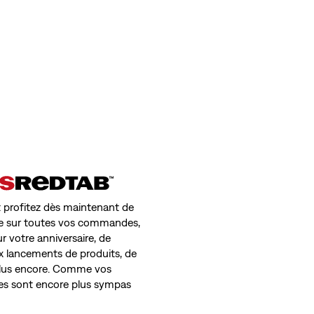
T-shirt graphique Short Stack
(1)
34,95 €
Lilith Midi Dress
(0)
59,95 €
 profitez dès maintenant de
uite sur toutes vos commandes,
r votre anniversaire, de
ux lancements de produits, de
 plus encore. Comme vos
ges sont encore plus sympas
Dry Goods Pointelle Lace Tank Top