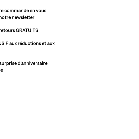
(1)
34,95 €
tre commande en vous
 notre newsletter
t retours GRATUITS
SIF aux réductions et aux
Lilith Lightweight Midi Dress
(3)
urprise d'anniversaire
ank Top
59,95 €
ée
Ceinture Hermosilla
aggy lin
(87)