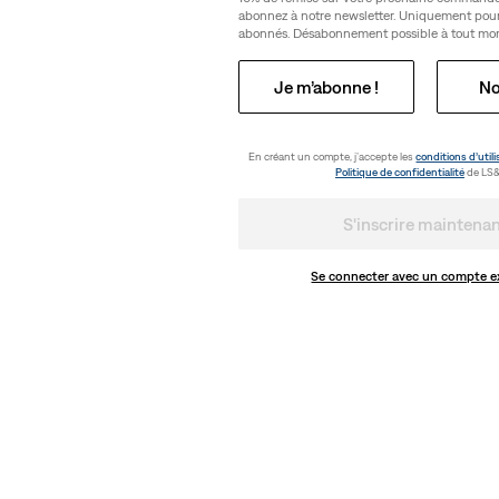
abonnez à notre newsletter. Uniquement pou
abonnés. Désabonnement possible à tout mo
Je m’abonne !
No
ol V Favorite
Jort Baggy Dad
(258)
En créant un compte, j’accepte les
conditions d’utili
Politique de confidentialité
de LS&
74,95 €
S'inscrire maintena
Se connecter avec un compte e
aute Straight
Jean 725™ taille haute Bootcut
(1570)
109,95 €