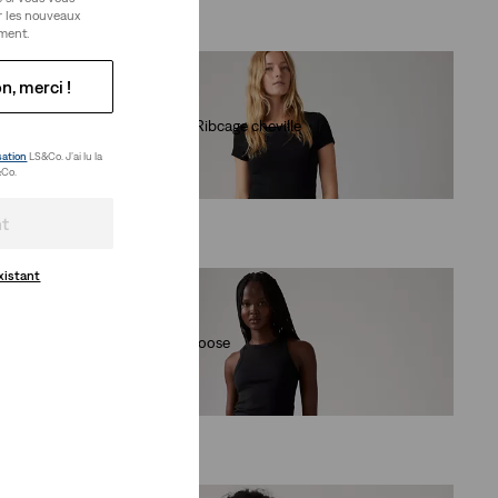
r les nouveaux
ment.
n, merci !
Jean droit Ribcage cheville
(1393)
sation
LS&Co. J’ai lu la
Co.
129,95 €
nt
xistant
Jean Low Loose
(493)
119,95 €