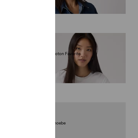
(788)
129,95 €
T-shirt en coton Favorite
(16)
34,95 €
Ceinture Phoebe
(41)