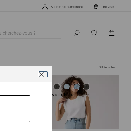
S'inscrire maintenant
Belgium
S'inscrire maintenant
Belgium
68 Articles
Short Baggy taille haute
(335)
69,95 €