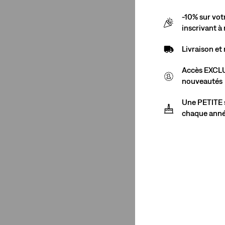
(98)
26
27
28
29
69,95 €
-10% sur vo
inscrivant à
30
31
32
33
Livraison e
34
Accès EXCLU
nouveautés
+1
26
27
28
29
Une PETITE s
Essential Racer T
chaque ann
(72)
30
31
32
33
26,95 €
34
Femme - Hauts Grandes Tailles
1X
2X
3X
4X
Lightweight
Short long Super B
(28)