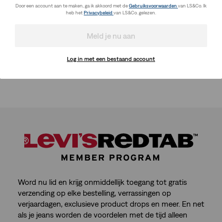
Door een account aan te maken, ga ik akkoord met de
Gebruiksvoorwaarden
van LS&Co. Ik
heb het
Privacybeleid
van LS&Co. gelezen.
Meld je nu aan
Log in met een bestaand account
Word nu lid en krijg onmiddellijk toegang tot gratis
verzending op elke bestelling, verrassingen op
verjaardagen, exclusieve product drops en meer. En net
als je jeans worden de voordelen met de tijd alleen