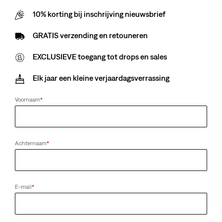
10% korting bij inschrijving nieuwsbrief
Sorry voor het ongemak. Probeer het later nog eens.
GRATIS verzending en retouneren
EXCLUSIEVE toegang tot drops en sales
Elk jaar een kleine verjaardagsverrassing
Voornaam
*
Achternaam
*
E-mail
*