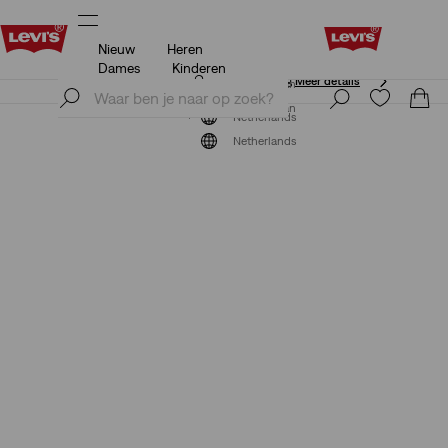
Nieuw
Heren
Unidays: Studenten krijgen 20% korting
Meer details
Dames
Kinderen
Unidays: Studenten krijgen 20% korting
Meer details
Meld je nu aan
Meld je nu aan
Netherlands
Netherlands