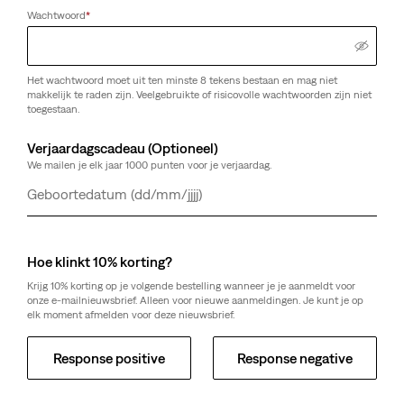
Wachtwoord
*
Het wachtwoord moet uit ten minste 8 tekens bestaan en mag niet
makkelijk te raden zijn. Veelgebruikte of risicovolle wachtwoorden zijn niet
toegestaan.
Verjaardagscadeau (Optioneel)
We mailen je elk jaar 1000 punten voor je verjaardag.
Dag
Maand
Jaar
Hoe klinkt 10% korting?
Krijg 10% korting op je volgende bestelling wanneer je je aanmeldt voor
onze e-mailnieuwsbrief. Alleen voor nieuwe aanmeldingen. Je kunt je op
elk moment afmelden voor deze nieuwsbrief.
Response positive
Response negative