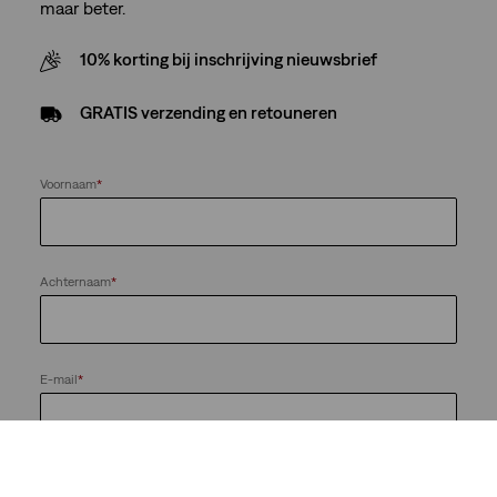
maar beter.
10% korting bij inschrijving nieuwsbrief
GRATIS verzending en retouneren
Voornaam
*
Achternaam
*
E-mail
*
Houd me op de hoogte van nieuws en aanbiedingen van de
LS&Co.-bedrijvengroep. Ik kan me te allen tijde afmelden.