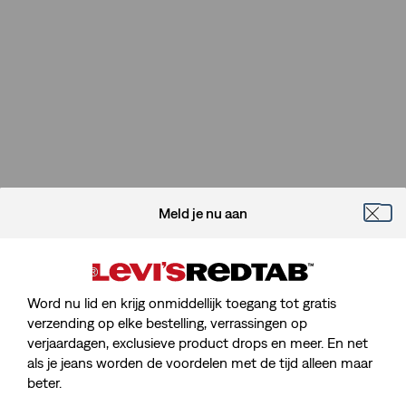
Meld je nu aan
Word nu lid en krijg onmiddellijk toegang tot gratis
verzending op elke bestelling, verrassingen op
verjaardagen, exclusieve product drops en meer. En net
Sorry, We Kunnen De Pagina Die
als je jeans worden de voordelen met de tijd alleen maar
Je Zoekt Niet Vinden.
beter.