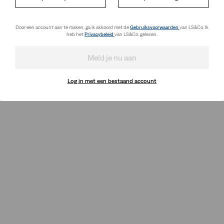
Door een account aan te maken, ga ik akkoord met de
Gebruiksvoorwaarden
van LS&Co. Ik
heb het
Privacybeleid
van LS&Co. gelezen.
Meld je nu aan
Log in met een bestaand account