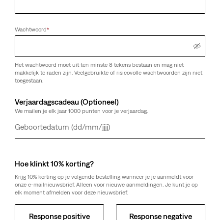
Wachtwoord
*
Het wachtwoord moet uit ten minste 8 tekens bestaan en mag niet
makkelijk te raden zijn. Veelgebruikte of risicovolle wachtwoorden zijn niet
toegestaan.
Verjaardagscadeau (Optioneel)
We mailen je elk jaar 1000 punten voor je verjaardag.
Dag
Maand
Jaar
Hoe klinkt 10% korting?
Krijg 10% korting op je volgende bestelling wanneer je je aanmeldt voor
onze e-mailnieuwsbrief. Alleen voor nieuwe aanmeldingen. Je kunt je op
elk moment afmelden voor deze nieuwsbrief.
Response positive
Response negative