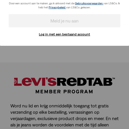
Door een account aan te maken, ga ik akkoord met de
Gebruiksvoorwaarden
van LS&Co. Ik
heb het
Privacybeleid
van LS&Co. gelezen.
Meld je nu aan
Log in met een bestaand account
Word nu lid en krijg onmiddellijk toegang tot gratis
verzending op elke bestelling, verrassingen op
verjaardagen, exclusieve product drops en meer. En net
als je jeans worden de voordelen met de tijd alleen