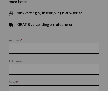
maar beter.
10% korting bij inschrijving nieuwsbrief
GRATIS verzending en retouneren
Voornaam
*
Achternaam
*
E-mail
*
Houd me op de hoogte van nieuws en aanbiedingen van de
LS&Co.-bedrijvengroep. Ik kan me te allen tijde afmelden.