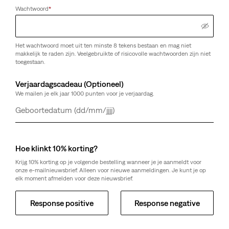
Wachtwoord
*
Het wachtwoord moet uit ten minste 8 tekens bestaan en mag niet
makkelijk te raden zijn. Veelgebruikte of risicovolle wachtwoorden zijn niet
toegestaan.
Verjaardagscadeau (Optioneel)
We mailen je elk jaar 1000 punten voor je verjaardag.
Dag
Maand
Jaar
Hoe klinkt 10% korting?
Krijg 10% korting op je volgende bestelling wanneer je je aanmeldt voor
onze e-mailnieuwsbrief. Alleen voor nieuwe aanmeldingen. Je kunt je op
elk moment afmelden voor deze nieuwsbrief.
Response positive
Response negative