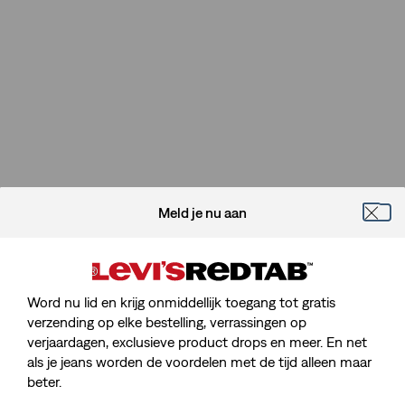
Meld je nu aan
Word nu lid en krijg onmiddellijk toegang tot gratis
verzending op elke bestelling, verrassingen op
verjaardagen, exclusieve product drops en meer. En net
Sorry, We Kunnen De Pagina Die
als je jeans worden de voordelen met de tijd alleen maar
Je Zoekt Niet Vinden.
beter.