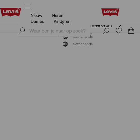
Nieuw
Heren
Unidays: Studenten krijgen 20% korting
Meer details
Dames
Kinderen
Unidays: Studenten krijgen 20% korting
Meer details
Meld je nu aan
Meld je nu aan
Netherlands
Netherlands