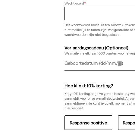
Wachtwoord
*
Het wachtwoord moet uit ten minste 8 teken
niet makkelijk te raden zijn. Veelgebruikte of r
wachtwoorden zijn niet toegestaan.
Verjaardagscadeau (Optioneel)
We mailen je elk jaar 1000 punten voor je ver
Dag
Maand
Jaar
We Kunnen De Pagina Die 
Hoe klinkt 10% korting?
Niet Vinden.
Krijg 10% korting op je volgende bestelling wa
aanmeldt voor onze e-mailnieuwsbrief. Allee
aanmeldingen. Je kunt je op elk moment afm
nieuwsbrief.
Sorry voor het ongemak. Probeer het later nog eens.
Response positive
Respo