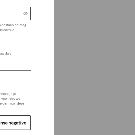
s bestaan en mag
isicovolle
jaardag.
Je Zoekt
nneer je je
n voor nieuwe
elden voor deze
nse negative