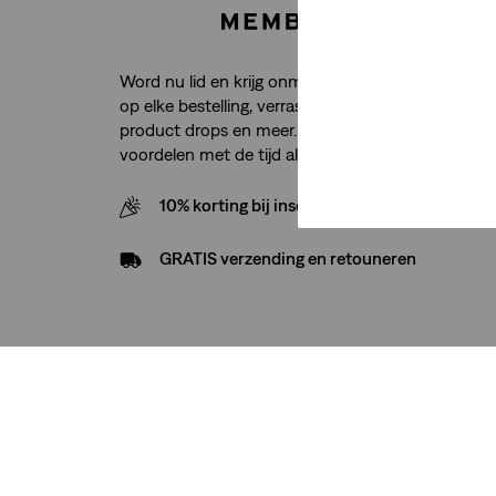
Word nu lid en krijg onmiddellijk toegang tot grati
op elke bestelling, verrassingen op verjaardagen, e
product drops en meer. En net als je jeans worde
voordelen met de tijd alleen maar beter.
10% korting bij inschrijving nieuwsbrief
GRATIS verzending en retouneren