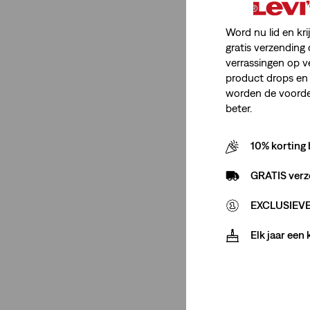
Word nu lid en kri
gratis verzending 
verrassingen op v
product drops en 
worden de voordel
beter.
10% korting 
GRATIS verz
EXCLUSIEVE 
Elk jaar een