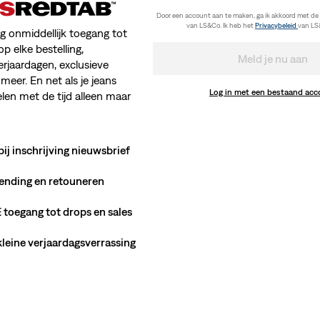
Door een account aan te maken, ga ik akkoord met de
van LS&Co. Ik heb het
Privacybeleid
van LS
jg onmiddellijk toegang tot
op elke bestelling,
Meld je nu aan
erjaardagen, exclusieve
meer. En net als je jeans
Log in met een bestaand ac
en met de tijd alleen maar
bij inschrijving nieuwsbrief
ending en retouneren
toegang tot drops en sales
 kleine verjaardagsverrassing