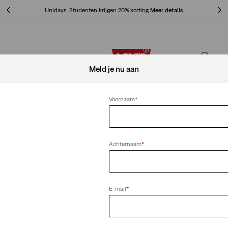
Unidays: Studenten krijgen 20% korting
Meer details
Unidays: Studenten krijgen 20% korting
Meer details
Meld je nu aan
Voornaam
*
Achternaam
*
E-mail
*