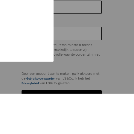
Wachtwoord
*
Het wachtwoord moet uit ten minste 8 tekens
bestaan en mag niet makkelijk te raden zijn.
ep.
Veelgebruikte of risicovolle wachtwoorden zijn niet
toegestaan.
Door een account aan te maken, ga ik akkoord met
de
van LS&Co. Ik heb het
Gebruiksvoorwaarden
van LS&Co. gelezen.
Privacybeleid
Account aanmaken