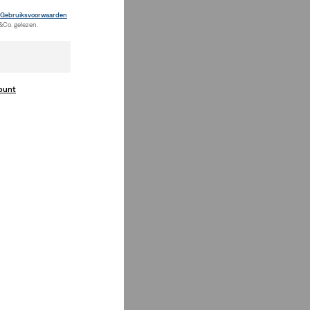
Gebruiksvoorwaarden
&Co. gelezen.
count