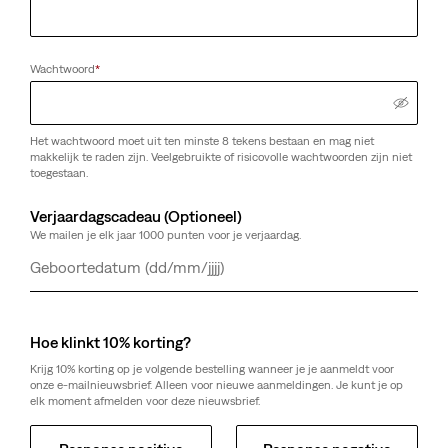
Wachtwoord
*
Het wachtwoord moet uit ten minste 8 tekens bestaan en mag niet
makkelijk te raden zijn. Veelgebruikte of risicovolle wachtwoorden zijn niet
toegestaan.
Verjaardagscadeau (Optioneel)
We mailen je elk jaar 1000 punten voor je verjaardag.
Dag
Maand
Jaar
Hoe klinkt 10% korting?
Krijg 10% korting op je volgende bestelling wanneer je je aanmeldt voor
onze e-mailnieuwsbrief. Alleen voor nieuwe aanmeldingen. Je kunt je op
elk moment afmelden voor deze nieuwsbrief.