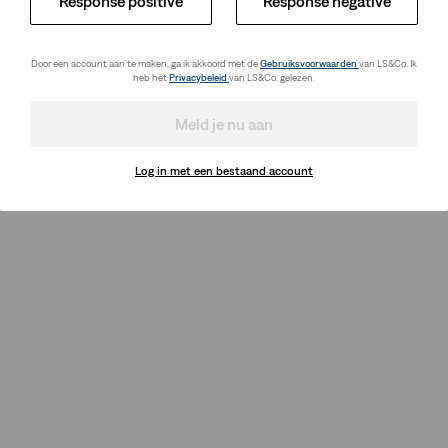
Response positive
Response negative
Door een account aan te maken, ga ik akkoord met de
Gebruiksvoorwaarden
van LS&Co. Ik
heb het
Privacybeleid
van LS&Co. gelezen.
Meld je nu aan
Log in met een bestaand account