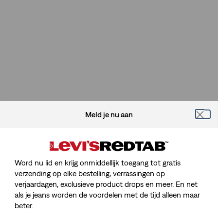
Meld je nu aan
Word nu lid en krijg onmiddellijk toegang tot gratis
verzending op elke bestelling, verrassingen op
verjaardagen, exclusieve product drops en meer. En net
Sorry, We Kunnen De Pagina Die
als je jeans worden de voordelen met de tijd alleen maar
Je Zoekt Niet Vinden.
beter.