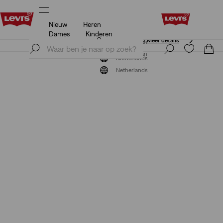
Nieuw
Heren
Unidays: Studenten krijgen 20% korting
Meer details
Dames
Kinderen
Unidays: Studenten krijgen 20% korting
Meer details
Meld je nu aan
Meld je nu aan
Netherlands
Netherlands