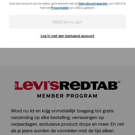
Door een account aan te maken, ga ik akkoord met de
Gebruiksvoorwaarden
van LS&Co. Ik
heb het
Privacybeleid
van LS&Co. gelezen.
Meld je nu aan
Log in met een bestaand account
Word nu lid en krijg onmiddellijk toegang tot gratis
verzending op elke bestelling, verrassingen op
verjaardagen, exclusieve product drops en meer. En net
als je jeans worden de voordelen met de tijd alleen