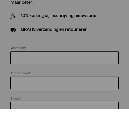
maar beter.
10% korting bij inschrijving nieuwsbrief
GRATIS verzending en retouneren
Voornaam
*
Achternaam
*
E-mail
*
Houd me op de hoogte van nieuws en aanbiedingen van de
LS&Co.-bedrijvengroep. Ik kan me te allen tijde afmelden.