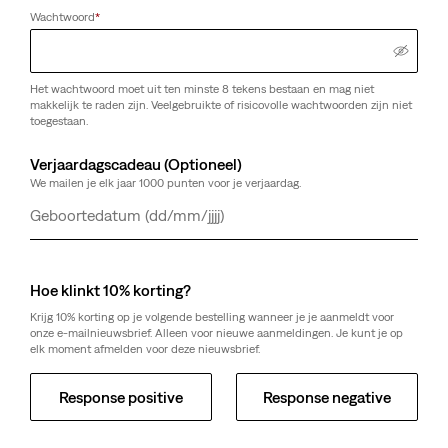
Wachtwoord
*
Het wachtwoord moet uit ten minste 8 tekens bestaan en mag niet
makkelijk te raden zijn. Veelgebruikte of risicovolle wachtwoorden zijn niet
toegestaan.
Verjaardagscadeau (Optioneel)
We mailen je elk jaar 1000 punten voor je verjaardag.
Dag
Maand
Jaar
Hoe klinkt 10% korting?
Krijg 10% korting op je volgende bestelling wanneer je je aanmeldt voor
onze e-mailnieuwsbrief. Alleen voor nieuwe aanmeldingen. Je kunt je op
elk moment afmelden voor deze nieuwsbrief.
Response positive
Response negative