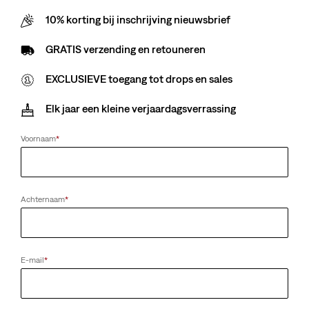
10% korting bij inschrijving nieuwsbrief
Sorry voor het ongemak. Probeer het later nog eens.
GRATIS verzending en retouneren
EXCLUSIEVE toegang tot drops en sales
Elk jaar een kleine verjaardagsverrassing
Voornaam
*
Achternaam
*
E-mail
*