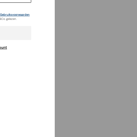
Gebruiksvoorwaarden
&Co. gelezen.
count