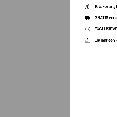
Minder weergeven
10% korting 
GRATIS verz
Geslacht
EXCLUSIEVE 
Elk jaar een
Heren
(1)
Heren
(1)
Minder weergeven
Itemtype Product
Chinos
(1)