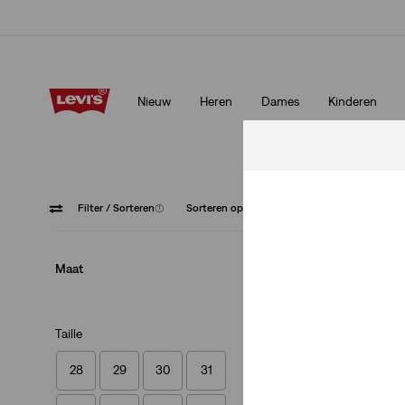
Unidays: Studenten krijgen 20% korting
Meer details
Nieuw
Heren
Dames
Kinderen
Unidays: Studenten krijgen 20% korting
Meer details
Filter
/ Sorteren
(1)
Sorteren op
Aanbevolen
Straight
Maat
Taille
28
29
30
31
XX Chino Standard