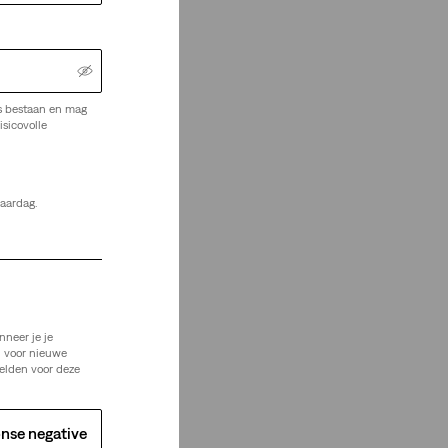
s bestaan en mag
isicovolle
jaardag.
nneer je je
n voor nieuwe
elden voor deze
nse negative