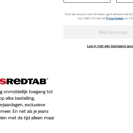
Door een account aan te maken, ga ik akkoord met de
van LS&Co. Ik heb het
Privacybeleid
van LS
Meld je nu aan
Log in met een bestaand ac
jg onmiddellijk toegang tot
op elke bestelling,
erjaardagen, exclusieve
meer. En net als je jeans
en met de tijd alleen maar