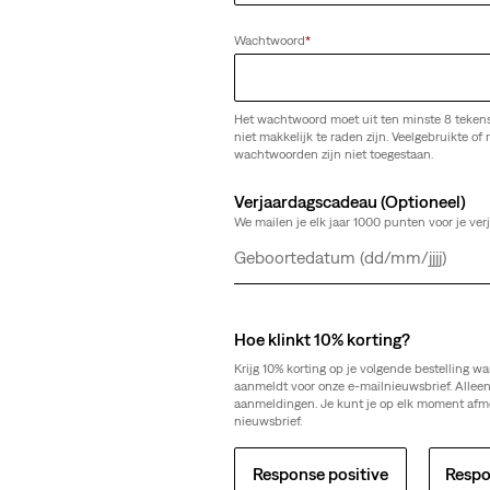
Wachtwoord
*
Het wachtwoord moet uit ten minste 8 teken
niet makkelijk te raden zijn. Veelgebruikte of r
wachtwoorden zijn niet toegestaan.
Verjaardagscadeau (Optioneel)
We mailen je elk jaar 1000 punten voor je ver
Dag
Maand
Jaar
Hoe klinkt 10% korting?
Krijg 10% korting op je volgende bestelling wa
aanmeldt voor onze e-mailnieuwsbrief. Allee
aanmeldingen. Je kunt je op elk moment afm
nieuwsbrief.
Response positive
Respo