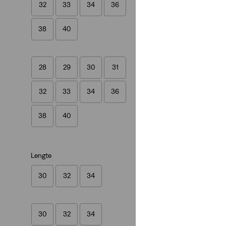
32
33
34
36
(557)
€ 89,95
38
40
28
29
30
31
32
33
34
36
38
40
Lengte
30
32
34
30
32
34