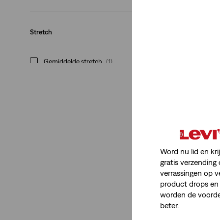
Stretch
Gemiddelde stretch
(1)
Gemiddelde stretch
(1)
Minder weergeven
Word nu lid en kri
Taillehoogte
gratis verzending 
verrassingen op v
High Rise
(1)
product drops en 
worden de voordel
beter.
High Rise
(1)