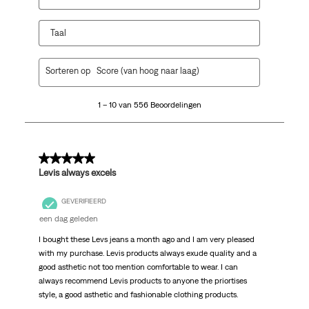
Taal
1
Sorteren op
Score (van hoog naar laag)
tot
10
1 – 10 van 556 Beoordelingen
van
556
Beoordelingen.
5 van 5 sterren.
Levis always excels
GEVERIFIEERD
een dag geleden
I bought these Levs jeans a month ago and I am very pleased
with my purchase. Levis products always exude quality and a
good asthetic not too mention comfortable to wear. I can
always recommend Levis products to anyone the priortises
style, a good asthetic and fashionable clothing products.