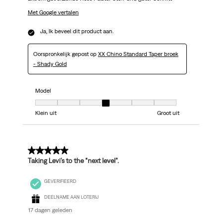
Met Google vertalen
Ja, Ik beveel dit product aan.
Oorspronkelijk gepost op
XX Chino Standard Taper broek
- Shady Gold
Model
Model, 4 van 7, waarbij 1 gelijk is aan Klein uit en 7 gelijk is aan Groot uit
Klein uit
Groot uit
5 van 5 sterren.
Taking Levi’s to the “next level”.
GEVERIFIEERD
DEELNAME AAN LOTERIJ
17 dagen geleden