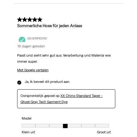
5 van 5 sterren.
Sommerliche Hose für jeden Anlass
GEVERIFIEERD
19 dagen geleden
Passt und sieht sehr gut aus. Verarbeitung und Material wie
immer super.
Met Google vertalen
Ja, Ik beveel dit product aan.
Oorspronkelijk gepost op
XX Chino Standard Taper -
Ghost Gray Twill Garment Dye
Model
Model, 4 van 7, waarbij 1 gelijk is aan Klein uit en 7 gelijk is aan Groot uit
Klein uit
Groot uit