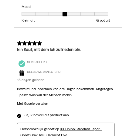
Model
Model, 4 van 7, waarbij 1 gelijk is aan Klein uit en 7 gelijk is aan Groot uit
Klein uit
Groot uit
5 van 5 sterren.
Ein Kauf, mit dem ich zufrieden bin.
GEVERIFIEERD
DEELNAME AAN LOTERIJ
18 dagen geleden
Bestellt und innerhalb von drei Tagen bekommen. Angezogen
- passt. Was will der Mensch mehr?
Met Google vertalen
Ja, Ik beveel dit product aan.
Oorspronkelijk gepost op
XX Chino Standard Taper -
Ghost Gray Twill Garment Dye