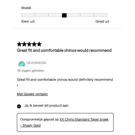
Model
Model, 4 van 7, waarbij 1 gelijk is aan Klein uit en 7 gelijk is aan Groot uit
Klein uit
Groot uit
5 van 5 sterren.
Great fit and comfortable chinos would recommend
GEVERIFIEERD
18 dagen geleden
Great fit and comfortable chinos would definitely recommend
!
Met Google vertalen
Ja, Ik beveel dit product aan.
Oorspronkelijk gepost op
XX Chino Standard Taper broek
- Shady Gold