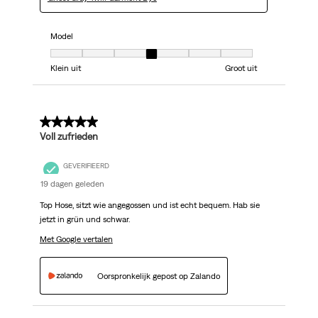
Model
Model, 4 van 7, waarbij 1 gelijk is aan Klein uit en 7 gelijk is aan Groot uit
Klein uit
Groot uit
5 van 5 sterren.
Voll zufrieden
GEVERIFIEERD
19 dagen geleden
Top Hose, sitzt wie angegossen und ist echt bequem. Hab sie
jetzt in grün und schwar.
Met Google vertalen
Oorspronkelijk gepost op Zalando