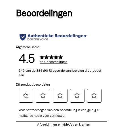
van
Beoordelingen
de
5
sterren.
556
Algemene score
4.5
beoordelingen
556 beoordelingen
346 van de 384 (90 %) beoordelaars bevelen dit product
aan
Dit product beoordelen
Selecteer
Selecteer
Selecteer
Selecteer
Selecteer
Voor het toevoegen van een beoordeling is een geldig e-
om
om
om
om
om
mailadres nodig voor verificatie
het
het
het
het
het
artikel
artikel
artikel
artikel
artikel
Afbeeldingen en video's van klanten