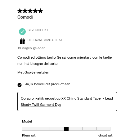
5 van 5 sterren.
Comodi
GEVERIFIEERD
DEELNAME AAN LOTERIJ
19 dagen geleden
Comodi ed ottimo taglio. Se sai come orientarti con le taglie
non hai bisogno del sarto
Met Google vertalen
Ja, Ik beveel dit product aan.
Oorspronkelijk gepost op
XX Chino Standard Taper - Lead
Shady Twill Garment Dye
Model
Model, 4 van 7, waarbij 1 gelijk is aan Klein uit en 7 gelijk is aan Groot uit
Klein uit
Groot uit