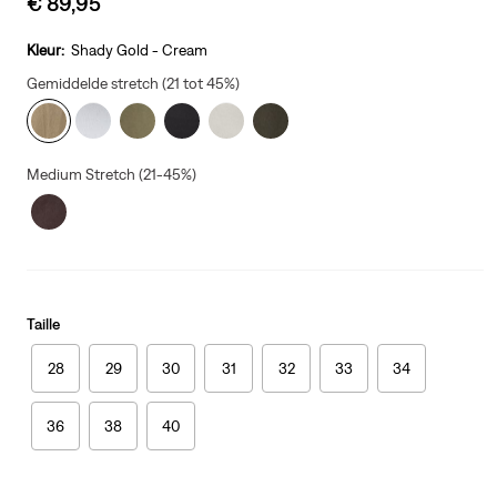
€ 89,95
price
is
Kleur:
Shady Gold - Cream
Gemiddelde stretch (21 tot 45%)
Medium Stretch (21-45%)
Taille
28
29
30
31
32
33
34
36
38
40