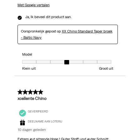
Met Google vertalen
Ja, Ik beveel dit product aan.
Oorspronkelijk gepost op
XX Chino Standard Taper broek
- Baltic Navy
Model
Model, 4 van 7, waarbij 1 gelijk is aan Klein uit en 7 gelijk is aan Groot uit
Klein uit
Groot uit
5 van 5 sterren.
xcellente Chino
GEVERIFIEERD
DEELNAME AAN LOTERIJ
10 dagen geleden
Extrem gut sitzende Hose ! Guter Stoff und guter Schnitt