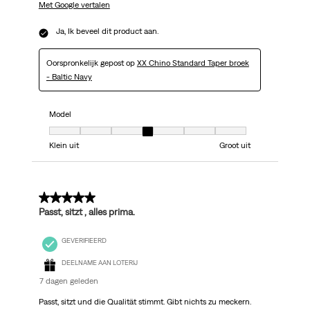
Met Google vertalen
Ja, Ik beveel dit product aan.
Oorspronkelijk gepost op
XX Chino Standard Taper broek
- Baltic Navy
Model
Model, 4 van 7, waarbij 1 gelijk is aan Klein uit en 7 gelijk is aan Groot uit
Klein uit
Groot uit
5 van 5 sterren.
Passt, sitzt , alles prima.
GEVERIFIEERD
DEELNAME AAN LOTERIJ
7 dagen geleden
Passt, sitzt und die Qualität stimmt. Gibt nichts zu meckern.