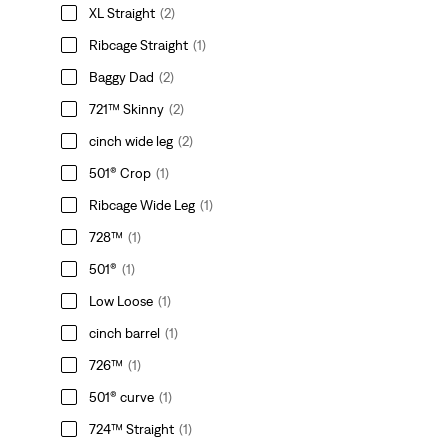
XL Straight
(2)
Ribcage Straight
(1)
Baggy Dad
(2)
721™ Skinny
(2)
cinch wide leg
(2)
501® Crop
(1)
Ribcage Wide Leg
(1)
728™
(1)
501®
(1)
Low Loose
(1)
cinch barrel
(1)
726™
(1)
501® curve
(1)
724™ Straight
(1)