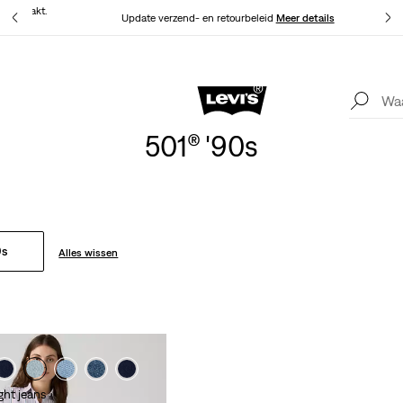
at gemaakt.
Update verzend- en retourbeleid
Meer details
Levi's App. Het beste van Levi’s®, speciaal voor jou op maat gemaakt.
Meer details
501® '90s
0s
Alles wissen
ght jeans