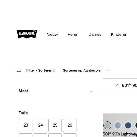
Levi's App. Het beste van Levi’s®, speciaal voor jou op ma
Meer details
Nieuw
Heren
Dames
Kinderen
Filter
/ Sorteren
(1)
Sorteren op
Aanbevolen
501® '9
Maat
Taille
23
24
25
26
501® 90's Lightwei