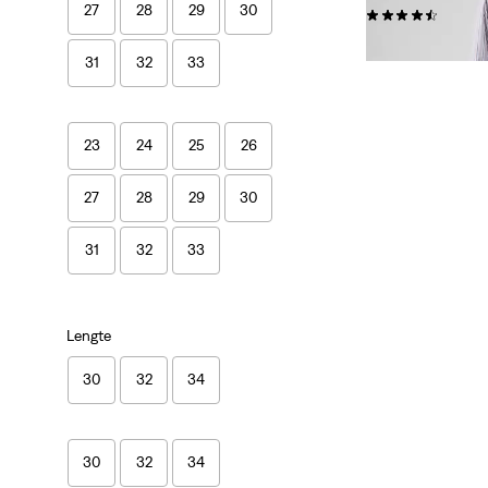
27
28
29
30
(74)
€ 119,95
31
32
33
23
24
25
26
27
28
29
30
31
32
33
Lengte
30
32
34
30
32
34