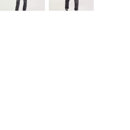
laagste 30-dagenprijs
(€ 31,50)