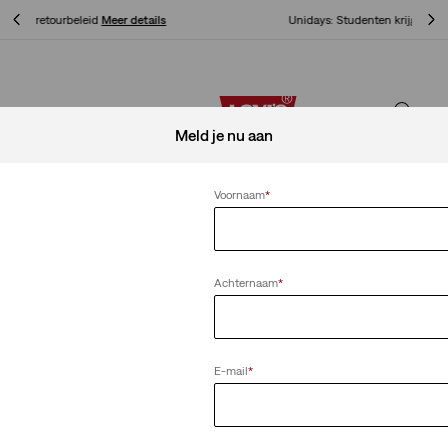
Unidays: Studenten krijgen 20% korting
Meer details
Unidays: Studenten krijgen 20% korting
Meer details
Meld je nu aan
Voornaam
*
Achternaam
*
E-mail
*