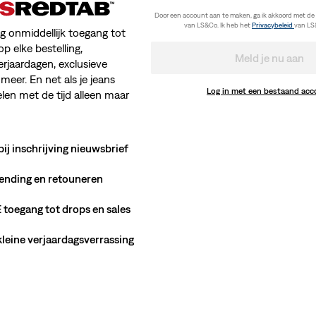
Door een account aan te maken, ga ik akkoord met de
van LS&Co. Ik heb het
Privacybeleid
van LS
jg onmiddellijk toegang tot
op elke bestelling,
Meld je nu aan
erjaardagen, exclusieve
meer. En net als je jeans
Log in met een bestaand ac
en met de tijd alleen maar
bij inschrijving nieuwsbrief
ending en retouneren
toegang tot drops en sales
 kleine verjaardagsverrassing