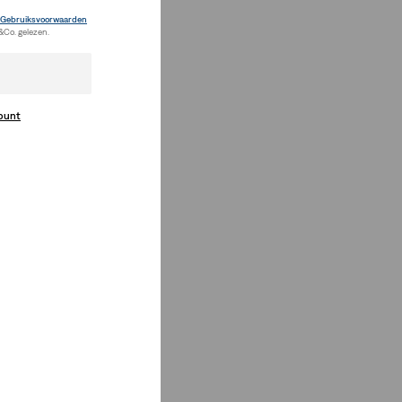
Gebruiksvoorwaarden
&Co. gelezen.
count