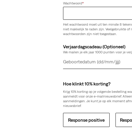
Wachtwoord
*
Het wachtwoord moet uit ten minste 8 teken
niet makkelijk te raden zijn. Veelgebruikte of r
wachtwoorden zijn niet toegestaan.
Verjaardagscadeau (Optioneel)
We mailen je elk jaar 1000 punten voor je ver
Dag
Maand
Jaar
We Kunnen De Pagina Die 
Hoe klinkt 10% korting?
Niet Vinden.
Krijg 10% korting op je volgende bestelling wa
aanmeldt voor onze e-mailnieuwsbrief. Allee
aanmeldingen. Je kunt je op elk moment afm
nieuwsbrief.
Sorry voor het ongemak. Probeer het later nog eens.
Response positive
Respo