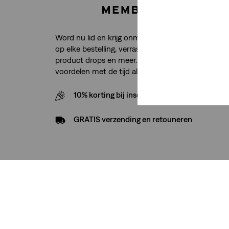
Word nu lid en krijg onmiddellijk toegang tot grati
op elke bestelling, verrassingen op verjaardagen, e
product drops en meer. En net als je jeans worde
voordelen met de tijd alleen maar beter.
10% korting bij inschrijving nieuwsbrief
GRATIS verzending en retouneren