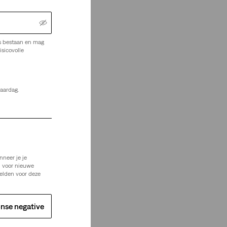
s bestaan en mag
isicovolle
jaardag.
Je Zoekt
nneer je je
n voor nieuwe
elden voor deze
nse negative