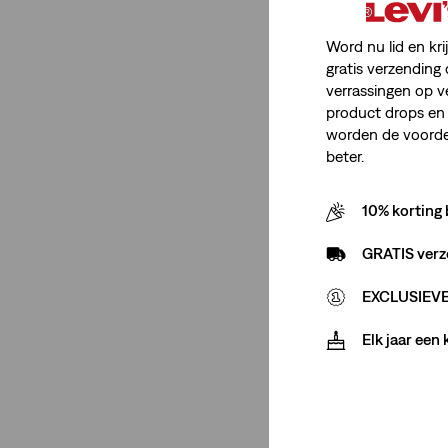
Word nu lid en kri
gratis verzending 
verrassingen op v
product drops en 
worden de voordel
beter.
10% korting 
GRATIS verz
EXCLUSIEVE 
Elk jaar een