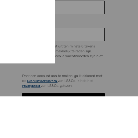
Wachtwoord
*
Het wachtwoord moet uit ten minste 8 tekens
bestaan en mag niet makkelijk te raden zijn.
ep.
Veelgebruikte of risicovolle wachtwoorden zijn niet
toegestaan.
Door een account aan te maken, ga ik akkoord met
de
van LS&Co. Ik heb het
Gebruiksvoorwaarden
van LS&Co. gelezen.
Privacybeleid
Account aanmaken