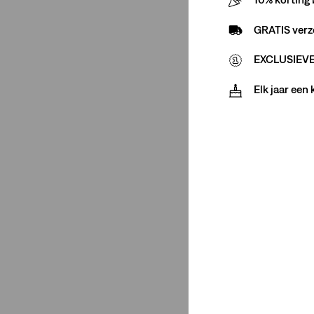
Blauw
(1)
GRATIS verz
Blauw
(1)
EXCLUSIEVE 
Minder weergeven
Elk jaar een
Maatgroep
Regular
(1)
Regular
(1)
Minder weergeven
Passvorm