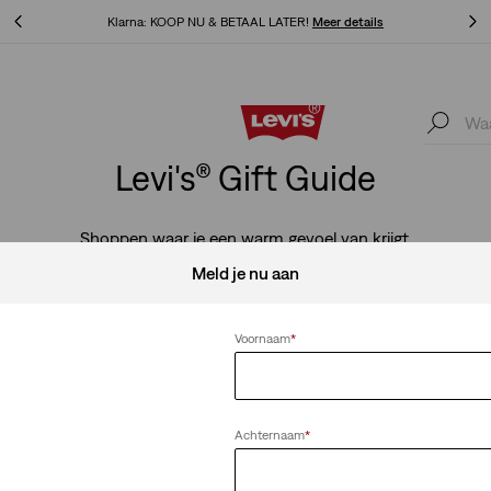
Levi's App. Het beste van Levi’s®, speciaal voor jou op maat gemaakt.
ils
Meer details
Levi's App. Het beste van Levi’s®, speciaal voor jou op maat gemaak
etails
Meer details
Levi's® Gift Guide
Shoppen waar je een warm gevoel van krijgt.
Meld je nu aan
Voornaam
*
os
Alles wissen
Achternaam
*