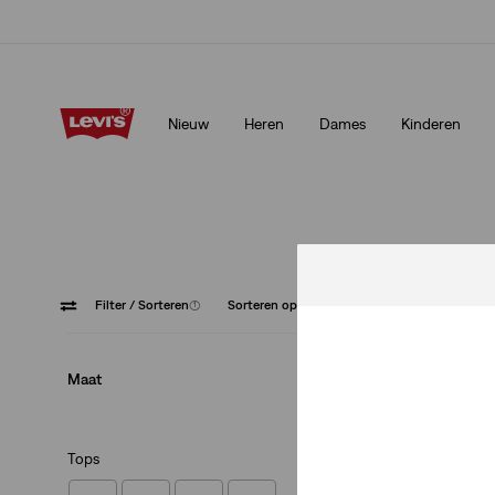
ab™ leden.
Meer details
Klarna: KOOP NU & BETAAL LATER!
Meer deta
Nieuw
Heren
Dames
Kinderen
d Tab™ leden.
Meer details
Klarna: KOOP NU & BETAAL LATER!
Meer d
Filter
/ Sorteren
(1)
Sorteren op
Aanbevolen
Mouwlo
Maat
Tops