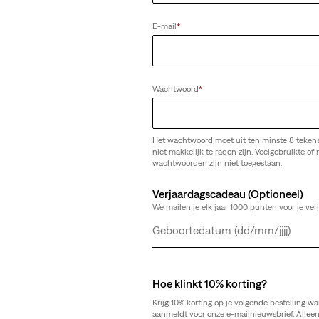
st
E-mail
*
Wachtwoord
*
Het wachtwoord moet uit ten minste 8 teken
niet makkelijk te raden zijn. Veelgebruikte of r
wachtwoorden zijn niet toegestaan.
Verjaardagscadeau (Optioneel)
We mailen je elk jaar 1000 punten voor je ver
Dag
Maand
Jaar
Hoe klinkt 10% korting?
Krijg 10% korting op je volgende bestelling wa
aanmeldt voor onze e-mailnieuwsbrief. Allee