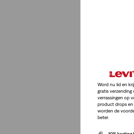
Vesten
(1)
Minder weergeven
Halslijn
Point Collar
(1)
Point Collar
(1)
Word nu lid en kri
gratis verzending 
Minder weergeven
verrassingen op v
product drops en 
worden de voordel
beter.
Kleur
10% korting 