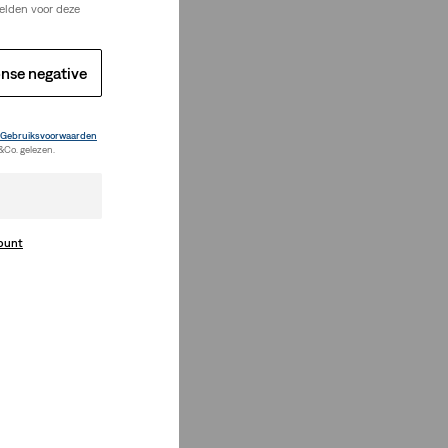
elden voor deze
nse negative
Gebruiksvoorwaarden
&Co. gelezen.
count