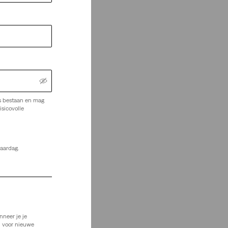
s bestaan en mag
isicovolle
jaardag.
nneer je je
n voor nieuwe