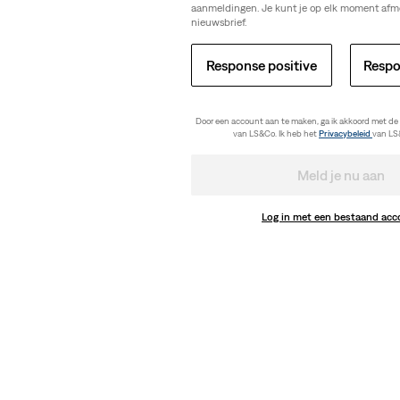
aanmeldingen. Je kunt je op elk moment afm
nieuwsbrief.
Response positive
Respo
Door een account aan te maken, ga ik akkoord met de
van LS&Co. Ik heb het
Privacybeleid
van LS
Meld je nu aan
Log in met een bestaand ac