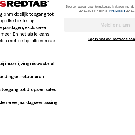
Door een account aan te maken, ga ik akkoord met de
van LS&Co. Ik heb het
Privacybeleid
van LS
jg onmiddellijk toegang tot
op elke bestelling,
Meld je nu aan
erjaardagen, exclusieve
meer. En net als je jeans
Log in met een bestaand ac
en met de tijd alleen maar
bij inschrijving nieuwsbrief
ending en retouneren
toegang tot drops en sales
 kleine verjaardagsverrassing