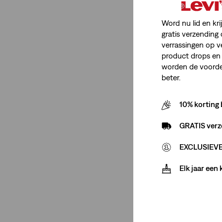
Word nu lid en kri
gratis verzending 
verrassingen op v
product drops en 
worden de voordel
beter.
10% korting 
GRATIS verz
EXCLUSIEVE 
Elk jaar een