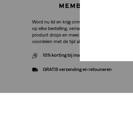
Word nu lid en krijg onmiddellijk toegang tot grati
op elke bestelling, verrassingen op verjaardagen, e
product drops en meer. En net als je jeans worde
voordelen met de tijd alleen maar beter.
10% korting bij inschrijving nieuwsbrief
GRATIS verzending en retouneren