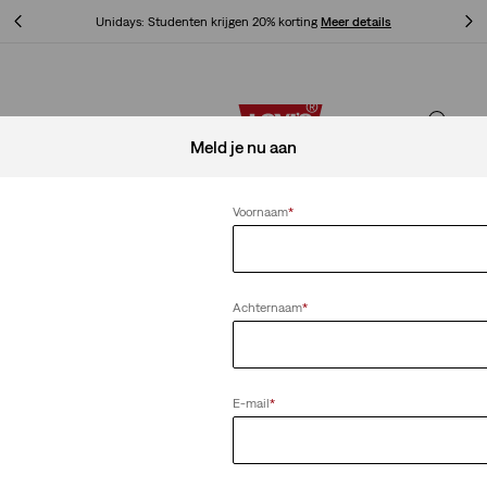
Unidays: Studenten krijgen 20% korting
Meer details
Unidays: Studenten krijgen 20% korting
Meer details
Meld je nu aan
Voornaam
*
Achternaam
*
E-mail
*