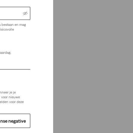
s bestaan en mag
isicovolle
jaardag.
Je Zoekt
nneer je je
n voor nieuwe
elden voor deze
nse negative