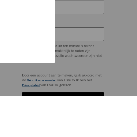
Wachtwoord
*
Het wachtwoord moet uit ten minste 8 tekens
bestaan en mag niet makkelijk te raden zijn.
ep.
Veelgebruikte of risicovolle wachtwoorden zijn niet
toegestaan.
Door een account aan te maken, ga ik akkoord met
de
van LS&Co. Ik heb het
Gebruiksvoorwaarden
van LS&Co. gelezen.
Privacybeleid
Account aanmaken