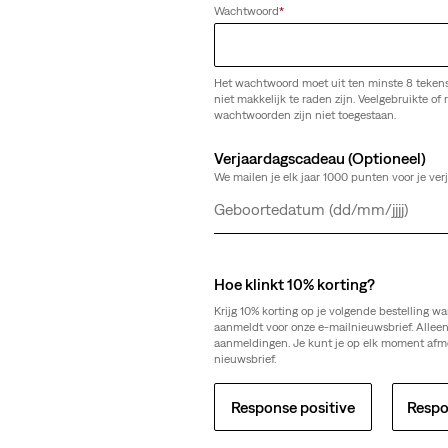
Wachtwoord
*
Het wachtwoord moet uit ten minste 8 teken
niet makkelijk te raden zijn. Veelgebruikte of r
wachtwoorden zijn niet toegestaan.
Verjaardagscadeau (Optioneel)
We mailen je elk jaar 1000 punten voor je ver
Dag
Maand
Jaar
We Kunnen De Pagina Die 
Hoe klinkt 10% korting?
Niet Vinden.
Krijg 10% korting op je volgende bestelling wa
aanmeldt voor onze e-mailnieuwsbrief. Allee
aanmeldingen. Je kunt je op elk moment afm
nieuwsbrief.
Sorry voor het ongemak. Probeer het later nog eens.
Response positive
Respo