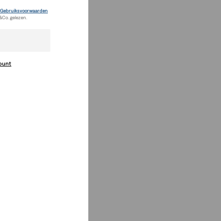
Gebruiksvoorwaarden
&Co. gelezen.
count