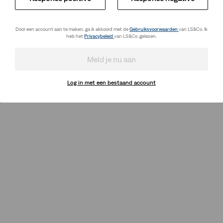
Door een account aan te maken, ga ik akkoord met de
Gebruiksvoorwaarden
van LS&Co. Ik
heb het
Privacybeleid
van LS&Co. gelezen.
Meld je nu aan
Log in met een bestaand account