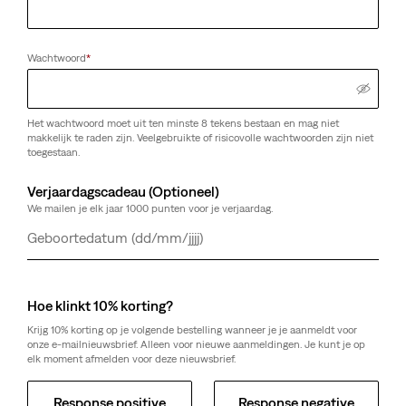
Wachtwoord
*
Het wachtwoord moet uit ten minste 8 tekens bestaan en mag niet
makkelijk te raden zijn. Veelgebruikte of risicovolle wachtwoorden zijn niet
toegestaan.
Verjaardagscadeau (Optioneel)
We mailen je elk jaar 1000 punten voor je verjaardag.
Dag
Maand
Jaar
Hoe klinkt 10% korting?
Krijg 10% korting op je volgende bestelling wanneer je je aanmeldt voor
onze e-mailnieuwsbrief. Alleen voor nieuwe aanmeldingen. Je kunt je op
elk moment afmelden voor deze nieuwsbrief.
Response positive
Response negative