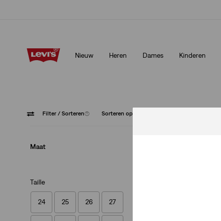
Update verzend- en retourbeleid
Meer details
Nieuw
Heren
Dames
Kinderen
Update verzend- en retourbeleid
Meer details
Filter
/ Sorteren
(1)
Sorteren op
Aanbevolen
Straight
Maat
Taille
24
25
26
27
Mom Short Hoge Ta