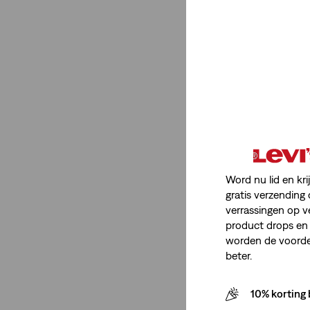
Geslacht
Dames
(2)
Heren
(1)
Dames
(2)
Heren
(1)
Word nu lid en kri
Minder weergeven
gratis verzending 
verrassingen op v
product drops en 
worden de voordel
Beenopening
beter.
Straight
(1)
10% korting 