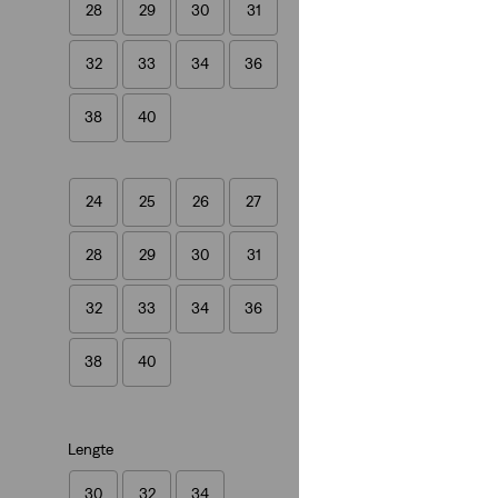
28
29
30
31
(358)
€ 49,95
32
33
34
36
38
40
24
25
26
27
28
29
30
31
32
33
34
36
38
40
Lengte
30
32
34