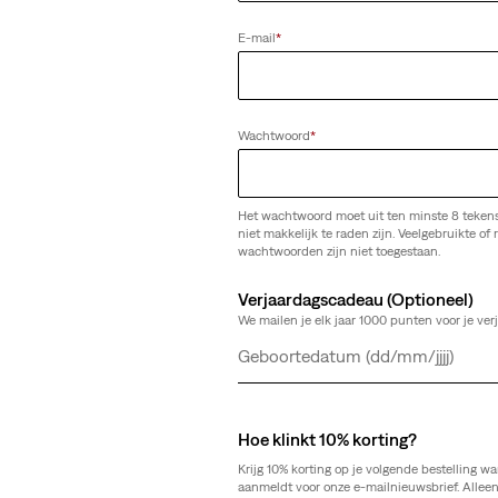
(557)
E-mail
*
€ 89,95
Wachtwoord
*
Het wachtwoord moet uit ten minste 8 teken
niet makkelijk te raden zijn. Veelgebruikte of r
wachtwoorden zijn niet toegestaan.
Verjaardagscadeau (Optioneel)
We mailen je elk jaar 1000 punten voor je ver
Dag
Maand
Jaar
Hoe klinkt 10% korting?
Krijg 10% korting op je volgende bestelling wa
aanmeldt voor onze e-mailnieuwsbrief. Allee