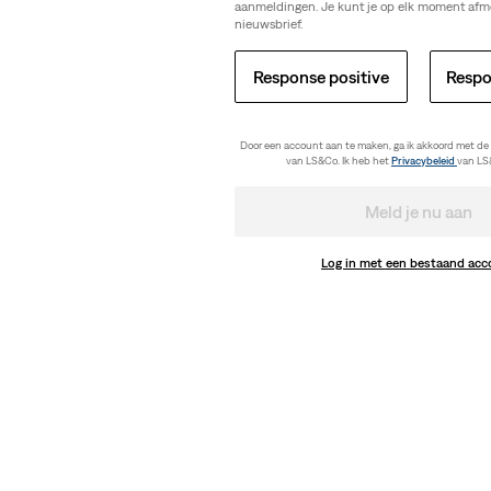
aanmeldingen. Je kunt je op elk moment afm
nieuwsbrief.
Response positive
Respo
Door een account aan te maken, ga ik akkoord met de
van LS&Co. Ik heb het
Privacybeleid
van LS
Meld je nu aan
Log in met een bestaand ac