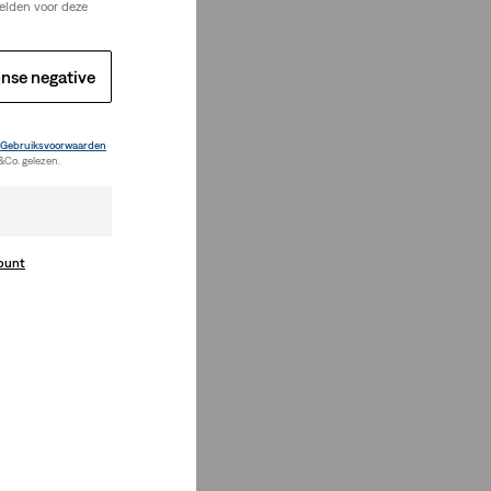
elden voor deze
nse negative
Gebruiksvoorwaarden
&Co. gelezen.
count