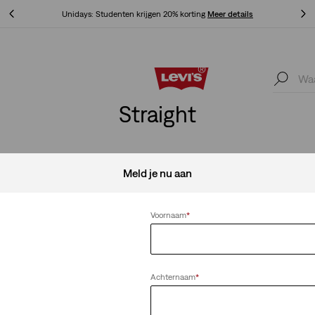
Unidays: Studenten krijgen 20% korting
Meer details
Unidays: Studenten krijgen 20% korting
Meer details
Straight
Meld je nu aan
Alles wissen
Voornaam
*
Achternaam
*
ille
XX Chino Standard Taper broek