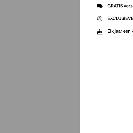
GRATIS verz
Straight
(1)
EXCLUSIEVE 
Minder weergeven
Elk jaar een
Itemtype Product
Shorts
(1)
Chinos
(1)
Jeans
(1)
Shorts
(1)
Chinos
(1)
Jeans
(1)
Minder weergeven