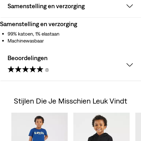
Samenstelling en verzorging
Samenstelling en verzorging
99% katoen, 1% elastaan
Machinewasbaar
Beoordelingen
(4)
4.8
van
Stijlen Die Je Misschien Leuk Vindt
de
Skip Carousel
5
sterren.
4