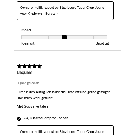
Oorspronkelijk gepost op
Stay Loose Taper Crop Jeans
voor Kinderen - Burbank
Model
Model, 4 van 7, waarbij 1 gelijk is aan Klein uit en 7 gelijk is aan Groot uit
Klein uit
Groot uit
5 van 5 sterren.
Bequem
4 jaar geleden
Gut für den Alltag. Ich habe die Hose oft und gerne getragen
und mich wohl gefühlt.
Met Google vertalen
Ja, Ik beveel dit product aan.
Oorspronkelijk gepost op
Stay Loose Taper Crop Jeans