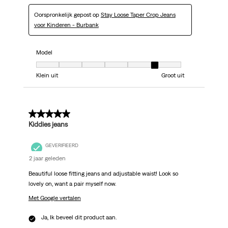
Oorspronkelijk gepost op
Stay Loose Taper Crop Jeans
voor Kinderen - Burbank
Model
Model, 6 van 7, waarbij 1 gelijk is aan Klein uit en 7 gelijk is aan Groot uit
Klein uit
Groot uit
5 van 5 sterren.
Kiddies jeans
GEVERIFIEERD
2 jaar geleden
Beautiful loose fitting jeans and adjustable waist! Look so
lovely on, want a pair myself now.
Met Google vertalen
Ja, Ik beveel dit product aan.