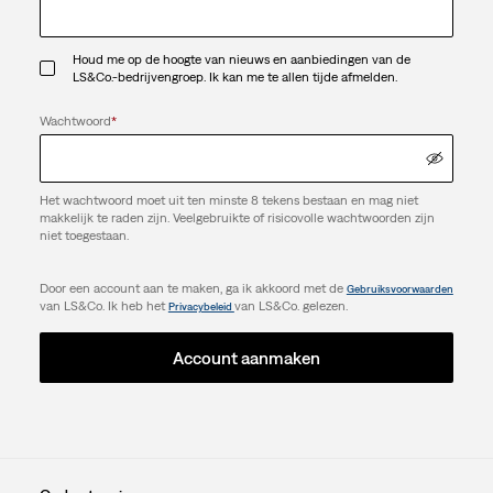
Houd me op de hoogte van nieuws en aanbiedingen van de
LS&Co.-bedrijvengroep. Ik kan me te allen tijde afmelden.
Wachtwoord
*
Het wachtwoord moet uit ten minste 8 tekens bestaan en mag niet
makkelijk te raden zijn. Veelgebruikte of risicovolle wachtwoorden zijn
niet toegestaan.
Door een account aan te maken, ga ik akkoord met de
Gebruiksvoorwaarden
van LS&Co. Ik heb het
van LS&Co. gelezen.
Privacybeleid
Account aanmaken