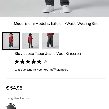
Model is cm/Model is, taille cm/Waist, Wearing Size
Stay Loose Taper Jeans Voor Kinderen
(4)
Gratis verzending
voor Red Tab™ Members
Sale
€ 54,95
price
is
Incognito - Neutral