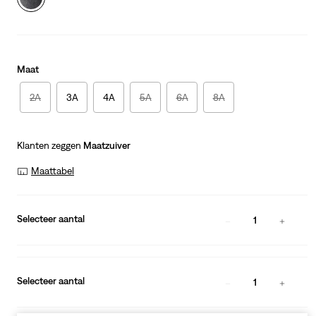
Maat
2A
3A
4A
5A
6A
8A
Klanten zeggen
Maatzuiver
Maattabel
Selecteer aantal
1
Selecteer aantal
1