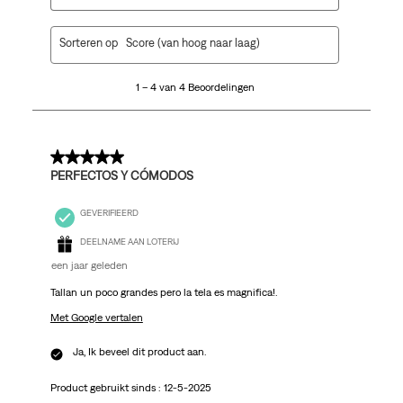
1
Sorteren op
Score (van hoog naar laag)
tot
4
1 – 4 van 4 Beoordelingen
van
4
Beoordelingen.
5 van 5 sterren.
PERFECTOS Y CÓMODOS
GEVERIFIEERD
DEELNAME AAN LOTERIJ
een jaar geleden
Tallan un poco grandes pero la tela es magnifica!.
Met Google vertalen
Ja, Ik beveel dit product aan.
Product gebruikt sinds :
12-5-2025