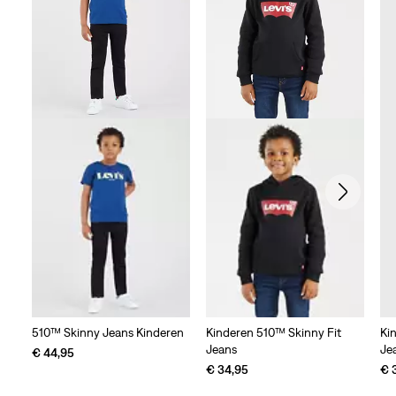
beoordelingen
510™ Skinny Jeans Kinderen
Kinderen 510™ Skinny Fit
Ki
Jeans
Je
€ 44,95
€ 34,95
€ 