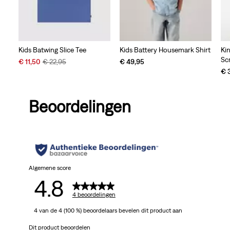
Kids Batwing Slice Tee
Kids Battery Housemark Shirt
Ki
Sc
Sale
Original
€ 11,50
€ 22,95
€ 49,95
Price
Price
€ 
is
was
Beoordelingen
Algemene score
4.8
4 beoordelingen
4 van de 4 (100 %) beoordelaars bevelen dit product aan
Dit product beoordelen