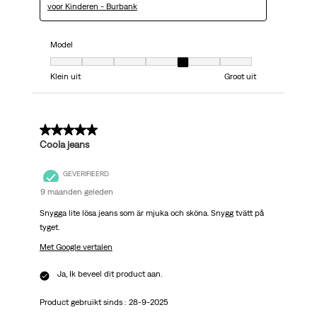
voor Kinderen - Burbank
Model
Model, 5 van 7, waarbij 1 gelijk is aan Klein uit en 7 gelijk is aan Groot uit
Klein uit
Groot uit
4 van 5 sterren.
Coola jeans
GEVERIFIEERD
9 maanden geleden
Snygga lite lösa jeans som är mjuka och sköna. Snygg tvätt på
tyget.
Met Google vertalen
Ja, Ik beveel dit product aan.
Product gebruikt sinds :
28-9-2025