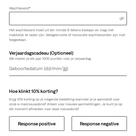
Wachtwoord
*
Over Deze Stijl
Soms draait het allemaal om de basics. Trek deze New
Original Housemark hoodie aan en je kunt meteen de deur
Het wachtwoord moet uit ten minste 8 tekens bestaan en mag niet
makkelijk te raden zijn. Veelgebruikte of risicovolle wachtwoorden zijn niet
uit. Dit onmisbare kledingstuk is gemaakt van zachte
toegestaan.
sweatstof.
Een premium hoodie zonder franje
Verjaardagscadeau (Optioneel)
Afgewerkt met een ingetogen logo
We mailen je elk jaar 1000 punten voor je verjaardag.
Stijl 345810060
Dag
Maand
Jaar
Kleur: Lead French Terry - Grijs
Hoe klinkt 10% korting?
Krijg 10% korting op je volgende bestelling wanneer je je aanmeldt voor
De pasvorm
onze e-mailnieuwsbrief. Alleen voor nieuwe aanmeldingen. Je kunt je op
elk moment afmelden voor deze nieuwsbrief.
Normale pasvorm
Hoodie
Response positive
Response negative
Lange mouwen