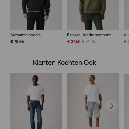
Authentic hoodie
Relaxed Hoodie met print
Au
Sale
Original
Sal
€ 79,95
€ 37,50
€ 74,95
€ 
Price
Price
Pri
is
was
is
Klanten Kochten Ook
Skip Carousel