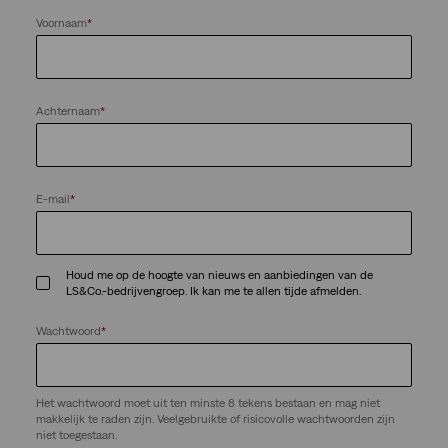
Voornaam
*
Achternaam
*
E-mail
*
Houd me op de hoogte van nieuws en aanbiedingen van de
LS&Co.-bedrijvengroep. Ik kan me te allen tijde afmelden.
Wachtwoord
*
Het wachtwoord moet uit ten minste 8 tekens bestaan en mag niet
makkelijk te raden zijn. Veelgebruikte of risicovolle wachtwoorden zijn
niet toegestaan.