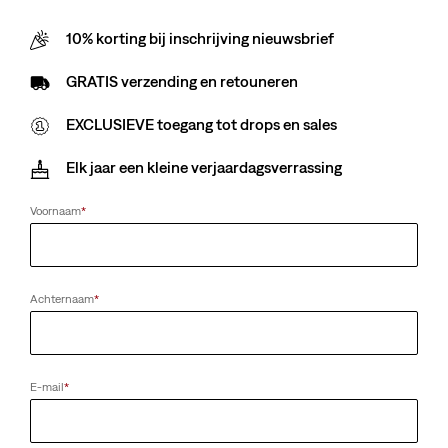
Maat
10% korting bij inschrijving nieuwsbrief
S
M
L
XL
2XL
GRATIS verzending en retouneren
Klanten zeggen
Maatzuiver
EXCLUSIEVE toegang tot drops en sales
Maattabel
Elk jaar een kleine verjaardagsverrassing
Voornaam
*
Selecteer aantal
1
Achternaam
*
Selecteer aantal
1
Gratis verzending
voor Red Tab™ Members of bestellingen van meer dan
E-mail
*
€ 79,99.
Verzending en retourneren