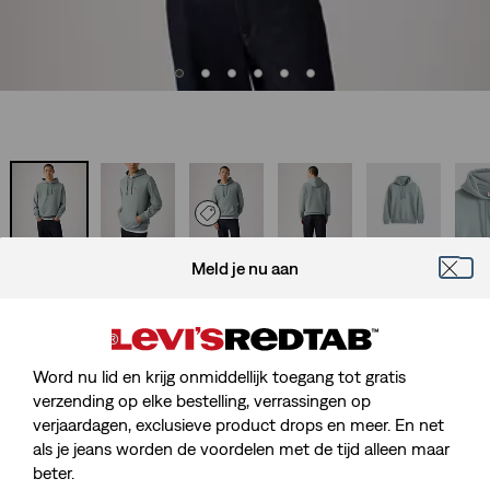
New Original Housemark Hoodie
Meld je nu aan
Sale
€ 32,50
Original
€ 64,95
price
Price
is
Gratis verzending
voor Red Tab™ Members
Was
Word nu lid en krijg onmiddellijk toegang tot gratis
verzending op elke bestelling, verrassingen op
Sale
€ 32,50
Original
€ 64,95
verjaardagen, exclusieve product drops en meer. En net
price
Price
als je jeans worden de voordelen met de tijd alleen maar
is
Was
beter.