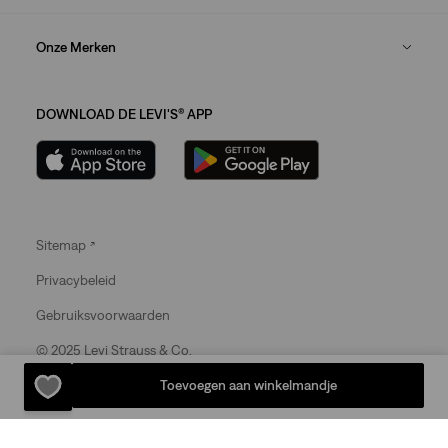
Onze Merken
DOWNLOAD DE LEVI'S® APP
Sitemap
Privacybeleid
Gebruiksvoorwaarden
© 2025 Levi Strauss & Co.
Toevoegen aan winkelmandje
Levi Strauss & Co Europe BV.
Square du Bastion 1A,1050 Ixelles, Belgium
Commercial Registered Number: 424.656.991