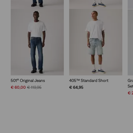
501® Original Jeans
405™ Standard Short
Gr
Se
Sale
Original
€ 60,00
€ 119,95
€ 64,95
Price
Price
Sal
€ 
is
was
Pri
is