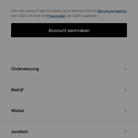
Door een account aan te maken, ga ik akkoord met de
Gebruiksvoorwaarden
van LS&Co. Ik heb het
van LS&Co. gelezen.
Privacybeleid
Account aanmaken
Ondersteuning
Bedrijf
Winkel
Juridisch