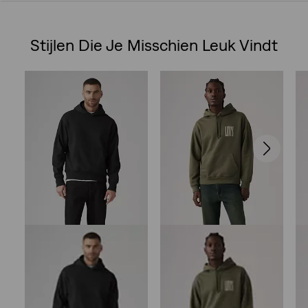
van
Stijlen Die Je Misschien Leuk Vindt
de
Skip Carousel
5
sterren.
7
beoordelingen