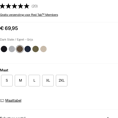
(20)
Gratis verzending
voor Red Tab™ Members
Sale
€ 69,95
price
is
Dark Slate / Egret - Grijs
Maat
S
M
L
XL
2XL
Maattabel