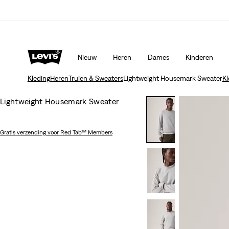
Unidays: Studenten krijgen 20% korting
Meer deta
Nieuw
Heren
Dames
Kinderen
Kleding
Heren
Truien & Sweaters
Lightweight Housemark Sweater
Kl
Lightweight Housemark Sweater
Gratis verzending
voor Red Tab™ Members