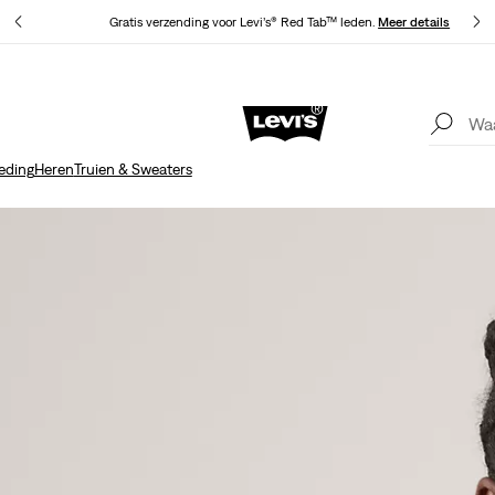
ils
Gratis verzending voor Levi’s® Red Tab™ leden.
Meer details
Unidays: Studenten krijgen 20% korting
Meer details
eding
Heren
Truien & Sweaters