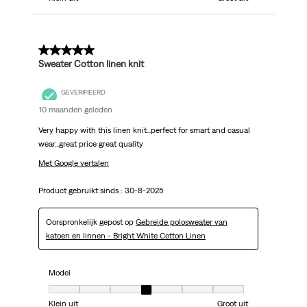
5 van 5 sterren.
Sweater Cotton linen knit
GEVERIFIEERD
10 maanden geleden
Very happy with this linen knit...perfect for smart and casual
wear...great price great quality
Met Google vertalen
Product gebruikt sinds :
30-8-2025
Oorspronkelijk gepost op
Gebreide polosweater van
katoen en linnen - Bright White Cotton Linen
Model
Model, 4 van 7, waarbij 1 gelijk is aan Klein uit en 7 gelijk is aan Groot uit
Klein uit
Groot uit