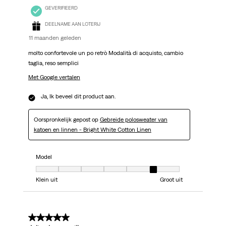
GEVERIFIEERD
DEELNAME AAN LOTERIJ
11 maanden geleden
molto confortevole un po retrò Modalità di acquisto, cambio
taglia, reso semplici
Met Google vertalen
Ja, Ik beveel dit product aan.
Oorspronkelijk gepost op
Gebreide polosweater van
katoen en linnen - Bright White Cotton Linen
Model
Model, 6 van 7, waarbij 1 gelijk is aan Klein uit en 7 gelijk is aan Groot uit
Klein uit
Groot uit
5 van 5 sterren.