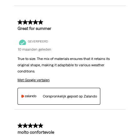
5 van 5 sterren.
Great for summer
GEVERIFIEERD
10 maanden geleden
True to size. The mix of materials ensures that it retains its
original shape, making it adaptable to various weather
conditions.
Met Google vertalen
Oorspronkelijk gepost op Zalando
5 van 5 sterren.
molto confortevole