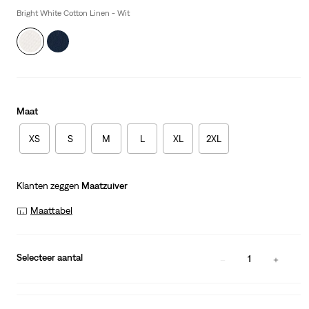
is
Bright White Cotton Linen - Wit
Maat
XS
S
M
L
XL
2XL
Klanten zeggen
Maatzuiver
Maattabel
Selecteer aantal
1