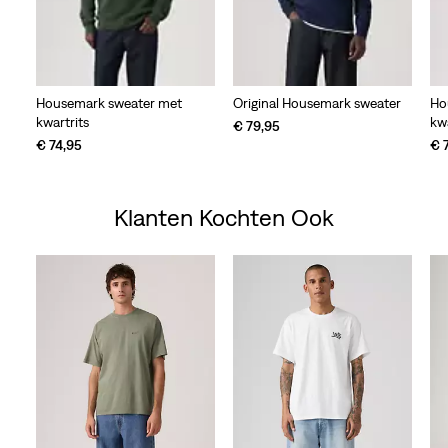
Housemark sweater met
Original Housemark sweater
Ho
kwartrits
kwa
€ 79,95
€ 74,95
€ 
Klanten Kochten Ook
Skip Carousel