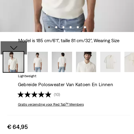
Model is 185 cm/6'1", taille 81 cm/32", Wearing Size
Lightweight
Gebreide Polosweater Van Katoen En Linnen
(10)
Gratis verzending
voor Red Tab™ Members
Sale
€ 64,95
price