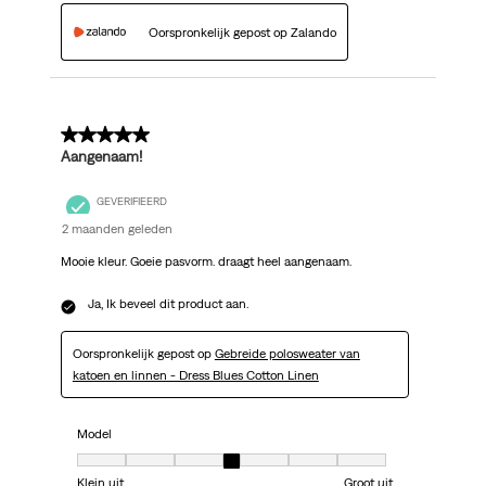
Oorspronkelijk gepost op Zalando
5 van 5 sterren.
Aangenaam!
GEVERIFIEERD
2 maanden geleden
Mooie kleur. Goeie pasvorm. draagt heel aangenaam.
Ja, Ik beveel dit product aan.
Oorspronkelijk gepost op
Gebreide polosweater van
katoen en linnen - Dress Blues Cotton Linen
Model
Model, 4 van 7, waarbij 1 gelijk is aan Klein uit en 7 gelijk is aan Groot uit
Klein uit
Groot uit