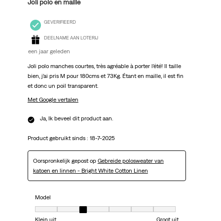
Joli polo en maille
GEVERIFIEERD
DEELNAME AAN LOTERIJ
een jaar geleden
Joli polo manches courtes, très agréable à porter l’été! Il taille
bien, j’ai pris M pour 180cms et 73Kg. Étant en maille, il est fin
et donc un poil transparent.
Met Google vertalen
Ja, Ik beveel dit product aan.
Product gebruikt sinds :
18-7-2025
Oorspronkelijk gepost op
Gebreide polosweater van
katoen en linnen - Bright White Cotton Linen
Model
Model, 3 van 7, waarbij 1 gelijk is aan Klein uit en 7 gelijk is aan Groot uit
Klein uit
Groot uit