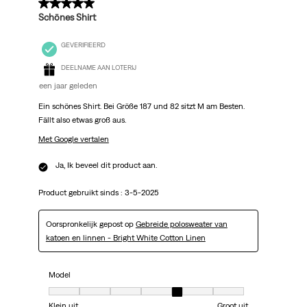
5 van 5 sterren.
Schönes Shirt
GEVERIFIEERD
DEELNAME AAN LOTERIJ
een jaar geleden
Ein schönes Shirt. Bei Größe 187 und 82 sitzt M am Besten.
Fällt also etwas groß aus.
Met Google vertalen
Ja, Ik beveel dit product aan.
Product gebruikt sinds :
3-5-2025
Oorspronkelijk gepost op
Gebreide polosweater van
katoen en linnen - Bright White Cotton Linen
Model
Model, 5 van 7, waarbij 1 gelijk is aan Klein uit en 7 gelijk is aan Groot uit
Klein uit
Groot uit