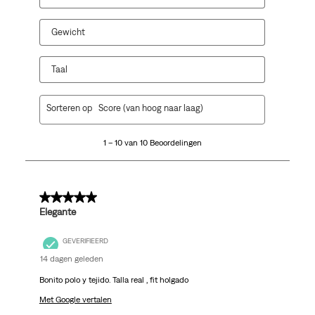
vragenformulier.
vragenformulier.
vragenformulier.
vragenformulier.
vragenformulier.
Gewicht
Taal
1
Sorteren op
Score (van hoog naar laag)
tot
10
1 – 10 van 10 Beoordelingen
van
10
Beoordelingen.
5 van 5 sterren.
Elegante
GEVERIFIEERD
14 dagen geleden
Bonito polo y tejido. Talla real , fit holgado
Met Google vertalen