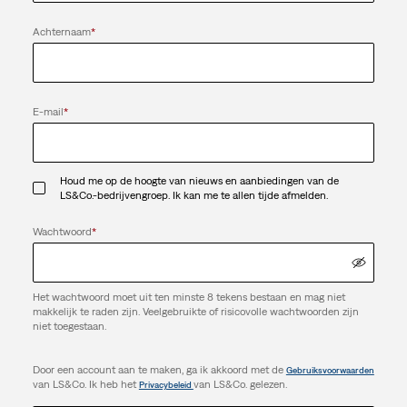
Achternaam
*
E-mail
*
Houd me op de hoogte van nieuws en aanbiedingen van de
LS&Co.-bedrijvengroep. Ik kan me te allen tijde afmelden.
Wachtwoord
*
Het wachtwoord moet uit ten minste 8 tekens bestaan en mag niet
makkelijk te raden zijn. Veelgebruikte of risicovolle wachtwoorden zijn
niet toegestaan.
Door een account aan te maken, ga ik akkoord met de
Gebruiksvoorwaarden
van LS&Co. Ik heb het
van LS&Co. gelezen.
Privacybeleid