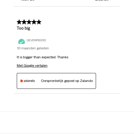
3 van 5 sterren.
Too big
GEVERIFIEERD
10 maanden geleden
It is bigger than expected. Thanks
Met Google vertalen
Oorspronkelijk gepost op Zalando