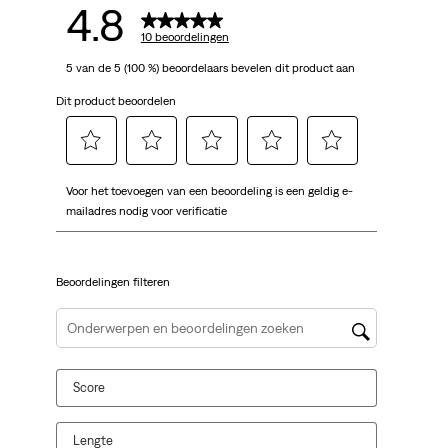
4.8
10 beoordelingen
5 van de 5 (100 %) beoordelaars bevelen dit product aan
Dit product beoordelen
Selecteer
Selecteer
Selecteer
Selecteer
Selecteer
Voor het toevoegen van een beoordeling is een geldig e-
om
om
om
om
om
mailadres nodig voor verificatie
het
het
het
het
het
artikel
artikel
artikel
artikel
artikel
te
te
te
te
te
Beoordelingen filteren
beoordelen
beoordelen
beoordelen
beoordelen
beoordelen
met
met
met
met
met
1
2
3
4
5
Onderwerpen en beoordelingen zoeken per regio
ster.
sterren.
sterren.
sterren.
sterren.
Hiermee
Hiermee
Hiermee
Hiermee
Hiermee
Score
open
open
open
open
open
je
je
je
je
je
een
een
een
een
een
Lengte