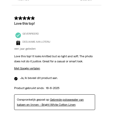
5 van 5 sterren.
Love this top!
GEVERIFIEERD
DEELNAME AAN LOTERIJ
een jaar geleden
Love this top! It looks knitted but so light and soft. The photo
does not do it justice. Great for a casual or smart look.
Met Google vertalen
Ja, Ik beveel dit product aan.
Product gebruikt sinds :
18-6-2025
Oorspronkelijk gepost op
Gebreide polosweater van
katoen en linnen - Bright White Cotton Linen