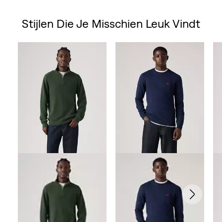
van
Stijlen Die Je Misschien Leuk Vindt
de
Skip Carousel
5
sterren.
10
beoordelingen