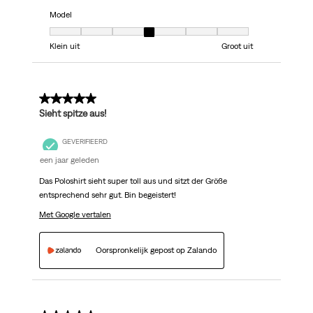
Model
Model, 4 van 7, waarbij 1 gelijk is aan Klein uit en 7 gelijk is aan Groot uit
Klein uit
Groot uit
5 van 5 sterren.
Sieht spitze aus!
GEVERIFIEERD
een jaar geleden
Das Poloshirt sieht super toll aus und sitzt der Größe
entsprechend sehr gut. Bin begeistert!
Met Google vertalen
Oorspronkelijk gepost op Zalando