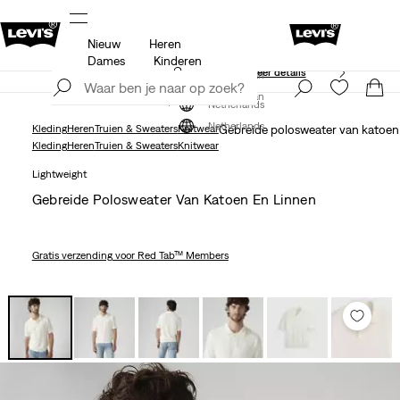
Nieuw
Heren
Unidays: Studenten krijgen 20% korting
Meer details
Dames
Kinderen
Update verzend- en retourbeleid
Meer details
Meld je nu aan
Meld je nu aan
Netherlands
Netherlands
Kleding
Heren
Truien & Sweaters
Knitwear
Gebreide polosweater van katoen 
Kleding
Heren
Truien & Sweaters
Knitwear
Lightweight
Gebreide Polosweater Van Katoen En Linnen
Gratis verzending
voor Red Tab™ Members