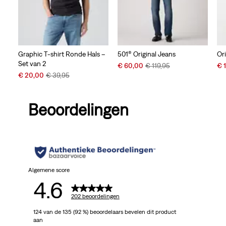
Graphic T-shirt Ronde Hals –
501® Original Jeans
Or
Set van 2
Sale
Original
Sal
€ 60,00
€ 119,95
€ 
Sale
Original
Price
Price
Pri
€ 20,00
€ 39,95
Price
Price
is
was
is
is
was
Beoordelingen
Algemene score
4.6
202 beoordelingen
124 van de 135 (92 %) beoordelaars bevelen dit product
aan