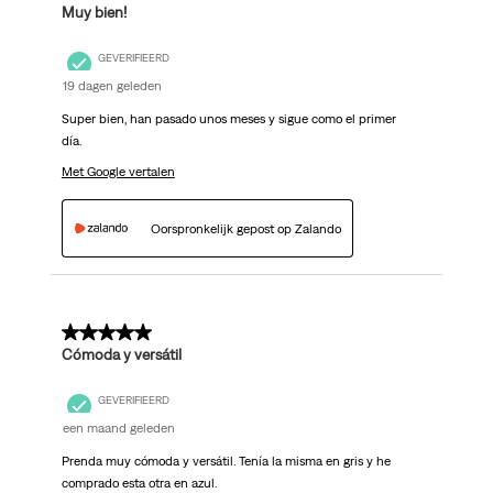
Muy bien!
GEVERIFIEERD
19 dagen geleden
Super bien, han pasado unos meses y sigue como el primer
día.
Met Google vertalen
Oorspronkelijk gepost op Zalando
5 van 5 sterren.
Cómoda y versátil
GEVERIFIEERD
een maand geleden
Prenda muy cómoda y versátil. Tenía la misma en gris y he
comprado esta otra en azul.