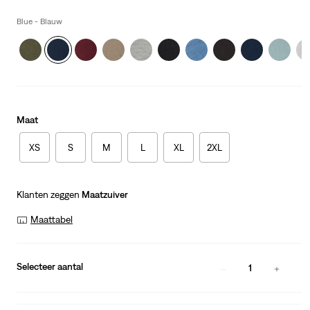
price
is
Blue - Blauw
Maat
XS
S
M
L
XL
2XL
Klanten zeggen
Maatzuiver
Maattabel
Selecteer aantal
1