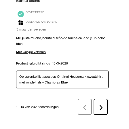
Bonito diseño
GEVERIFIEERD
DEELNAME AAN LOTERIJ
3 maanden geleden
Me gusta mucho, bonito diseño de buena calidad y un color
ideal
Met Google vertalen
Product gebruikt sinds :
18-3-2026
Oorspronkelijk gepost op
Original Housemark sweatshirt
met ronde hals - Chambray Blue
1 – 10 van 202 Beoordelingen
VorigeBeoordelingen
Volgende
Beoordelingen