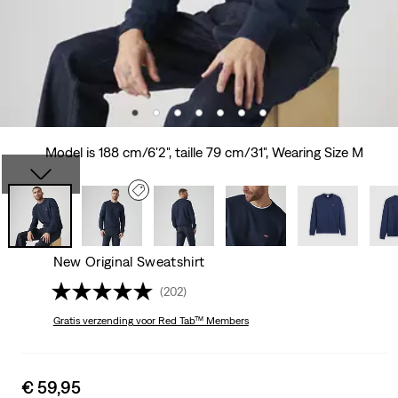
Model is 188 cm/6'2", taille 79 cm/31", Wearing Size M
New Original Sweatshirt
(202)
Gratis verzending
voor Red Tab™ Members
Sale
€ 59,95