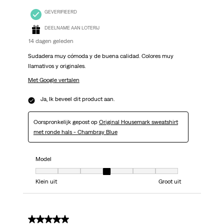
GEVERIFIEERD
DEELNAME AAN LOTERIJ
14 dagen geleden
Sudadera muy cómoda y de buena calidad. Colores muy
llamativos y originales.
Met Google vertalen
Ja, Ik beveel dit product aan.
Oorspronkelijk gepost op
Original Housemark sweatshirt
met ronde hals - Chambray Blue
Model
Model, 4 van 7, waarbij 1 gelijk is aan Klein uit en 7 gelijk is aan Groot uit
Klein uit
Groot uit
5 van 5 sterren.