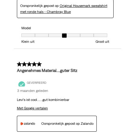
Oorspronkelijk gepost op
Original Housemark sweatshirt
met ronde hals - Chambray Blue
Model
Model, 4 van 7, waarbij 1 gelijk is aan Klein uit en 7 gelijk is aan Groot uit
Klein uit
Groot uit
5 van 5 sterren.
Angenehmes Material….guter Sitz
GEVERIFIEERD
3 maanden geleden
Levi’s ist cool…….gut kombinierbar
Met Google vertalen
Oorspronkelijk gepost op Zalando