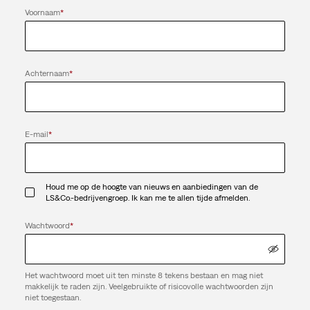
Voornaam
*
Achternaam
*
E-mail
*
Houd me op de hoogte van nieuws en aanbiedingen van de
LS&Co.-bedrijvengroep. Ik kan me te allen tijde afmelden.
Wachtwoord
*
Het wachtwoord moet uit ten minste 8 tekens bestaan en mag niet
makkelijk te raden zijn. Veelgebruikte of risicovolle wachtwoorden zijn
niet toegestaan.