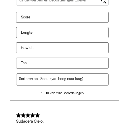
Onderwerpen en beoordelingen zoeken per regio
Score
Lengte
Gewicht
Taal
1
Sorteren op
Score (van hoog naar laag)
tot
10
1 – 10 van 202 Beoordelingen
van
202
Beoordelingen.
5 van 5 sterren.
Sudadera Cielo.