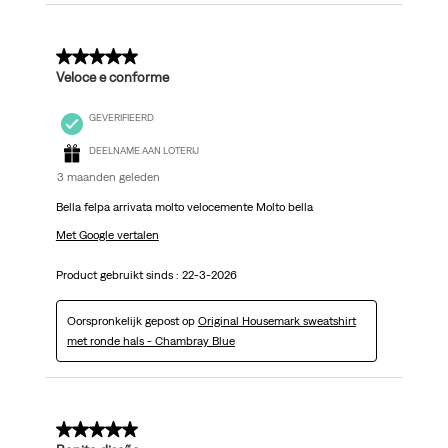
5 van 5 sterren.
Veloce e conforme
GEVERIFIEERD
DEELNAME AAN LOTERIJ
3 maanden geleden
Bella felpa arrivata molto velocemente Molto bella
Met Google vertalen
Product gebruikt sinds :
22-3-2026
Oorspronkelijk gepost op
Original Housemark sweatshirt
met ronde hals - Chambray Blue
5 van 5 sterren.