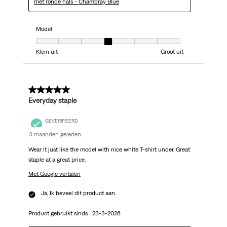
met ronde hals - Chambray Blue
Model
Model, 4 van 7, waarbij 1 gelijk is aan Klein uit en 7 gelijk is aan Groot uit
Klein uit
Groot uit
5 van 5 sterren.
Everyday staple
GEVERIFIEERD
3 maanden geleden
Wear it just like the model with nice white T-shirt under. Great
staple at a great price.
Met Google vertalen
Ja, Ik beveel dit product aan.
Product gebruikt sinds :
23-3-2026