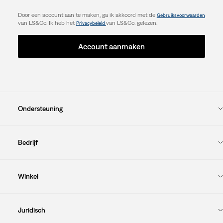
Door een account aan te maken, ga ik akkoord met de
Gebruiksvoorwaarden
van LS&Co. Ik heb het
van LS&Co. gelezen.
Privacybeleid
Account aanmaken
Ondersteuning
Bedrijf
Winkel
Juridisch