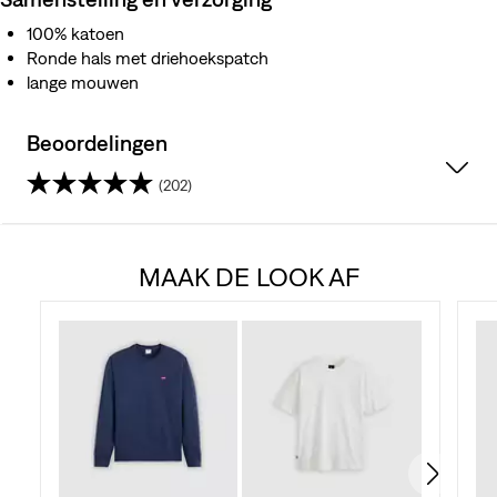
100% katoen
Ronde hals met driehoekspatch
lange mouwen
Beoordelingen
(202)
4.6
van
MAAK DE LOOK AF
de
5
sterren.
202
beoordelingen