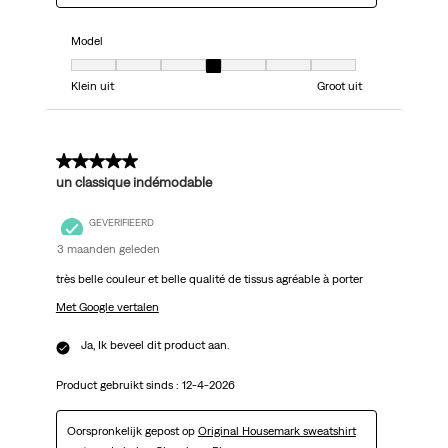
Model
Model, 4 van 7, waarbij 1 gelijk is aan Klein uit en 7 gelijk is aan Groot uit
Klein uit
Groot uit
5 van 5 sterren.
un classique indémodable
GEVERIFIEERD
3 maanden geleden
très belle couleur et belle qualité de tissus agréable à porter
Met Google vertalen
Ja, Ik beveel dit product aan.
Product gebruikt sinds :
12-4-2026
Oorspronkelijk gepost op
Original Housemark sweatshirt