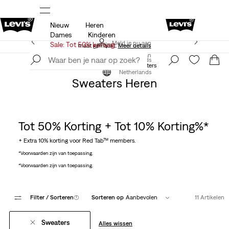
Nieuw
Heren
 op
Sale: tot 50% + extra 10% korting*
Meer details
Dames
Kinderen
Levi's App. Het beste van Levi’s®, speciaal voor jou op
Meld je nu aan
Sale: Tot 50% korting
maat gemaakt.
Meer details
Meld je nu aan
Netherlands
Kleding
Heren
Truien & Sweaters
Netherlands
Sweaters Heren
Tot 50% Korting + Tot 10% Korting%*
+ Extra 10% korting voor Red Tab™ members.
*Voorwaarden zijn van toepassing.
*Voorwaarden zijn van toepassing.
Filter
/ Sorteren
(1)
Sorteren op
Aanbevolen
11 Artikelen
Sweaters
Alles wissen