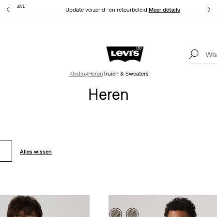
at gemaakt.
Update verzend- en retourbeleid
Meer details
Levi's App. Het beste van Levi’s®, speciaal voor jou op maat gemaakt.
Meer details
Kleding
Heren
Truien & Sweaters
Heren
Alles wissen