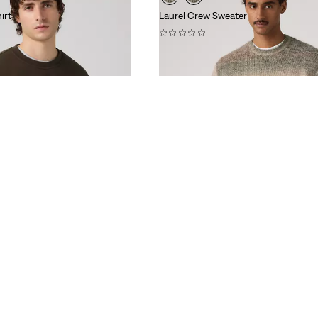
irt
Laurel Crew Sweater
(0)
€ 79,95