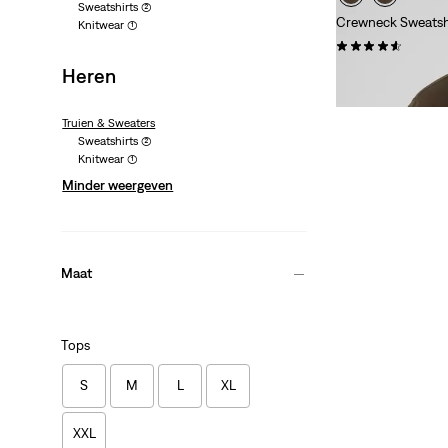
Sweatshirts
(2)
Crewneck Sweatsh
Knitwear
(1)
(25)
Heren
€ 74,95
Truien & Sweaters
Sweatshirts
(2)
Knitwear
(1)
Minder weergeven
Maat
Tops
S
M
L
XL
XXL