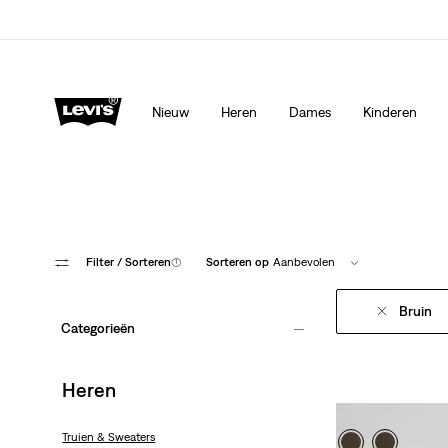
Levi's App. Het beste van Levi’s®, speciaal voor jou op ma
Meer details
Nieuw
Heren
Dames
Kinderen
Filter
/ Sorteren
(1)
Sorteren op
Aanbevolen
Bruin
Categorieën
Heren
Truien & Sweaters