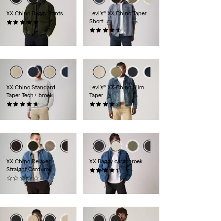
XX Chino Baggy Pants
Levi's® XX Chino Taper
Short
(6)
€ 109,95
(249)
€ 59,95
XX Chino Standard
Levi's® XX Chino Slim
Taper Tech+ broek
Taper
(107)
(427)
€ 99,95
€ 89,95
XX Chino Relaxed
XX Baggy cargobroek
Straight Corduroy
(89)
(0)
€ 89,95
€ 99,95