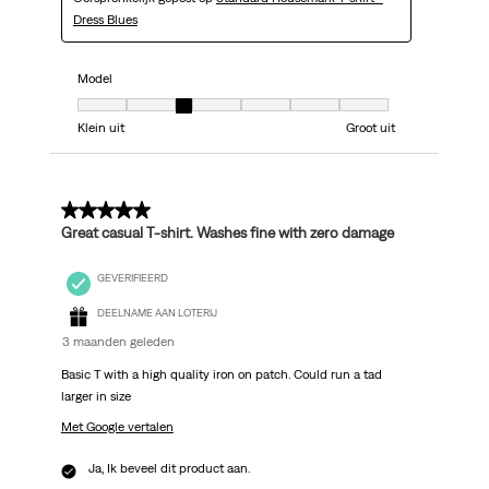
Dress Blues
Model
Model, 3 van 7, waarbij 1 gelijk is aan Klein uit en 7 gelijk is aan Groot uit
Klein uit
Groot uit
5 van 5 sterren.
Great casual T-shirt. Washes fine with zero damage
GEVERIFIEERD
DEELNAME AAN LOTERIJ
3 maanden geleden
Basic T with a high quality iron on patch. Could run a tad
larger in size
Met Google vertalen
Ja, Ik beveel dit product aan.