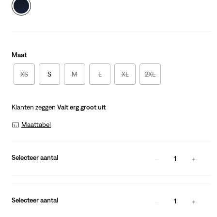
Maat
XS
S
M
L
XL
2XL
Klanten zeggen
Valt erg groot uit
Maattabel
Selecteer aantal
1
Selecteer aantal
1