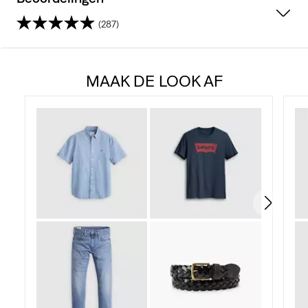
(287)
4.2
van
MAAK DE LOOK AF
de
5
sterren.
287
beoordelingen