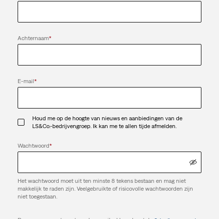
Achternaam
*
E-mail
*
Houd me op de hoogte van nieuws en aanbiedingen van de
LS&Co.-bedrijvengroep. Ik kan me te allen tijde afmelden.
Wachtwoord
*
Het wachtwoord moet uit ten minste 8 tekens bestaan en mag niet
makkelijk te raden zijn. Veelgebruikte of risicovolle wachtwoorden zijn
niet toegestaan.