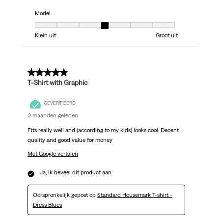
Model
Model, 4 van 7, waarbij 1 gelijk is aan Klein uit en 7 gelijk is aan Groot uit
Klein uit
Groot uit
5 van 5 sterren.
T-Shirt with Graphic
GEVERIFIEERD
2 maanden geleden
Fits really well and (according to my kids) looks cool. Decent
quality and good value for money
Met Google vertalen
Ja, Ik beveel dit product aan.
Oorspronkelijk gepost op
Standard Housemark T-shirt -
Dress Blues