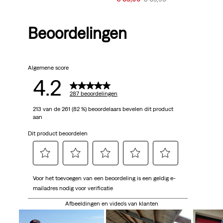
is
was
Price
Price
is
was
Beoordelingen
Algemene score
4.2
287 beoordelingen
213 van de 261 (82 %) beoordelaars bevelen dit product
aan
Dit product beoordelen
Selecteer
Selecteer
Selecteer
Selecteer
Selecteer
Voor het toevoegen van een beoordeling is een geldig e-
om
om
om
om
om
mailadres nodig voor verificatie
het
het
het
het
het
artikel
artikel
artikel
artikel
artikel
Afbeeldingen en video's van klanten
te
te
te
te
te