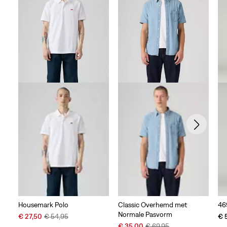
Housemark Polo
Classic Overhemd met
46
Normale Pasvorm
Sale
Original
€ 27,50
€ 54,95
€ 
Price
Price
Sale
Original
€ 35,00
€ 69,95