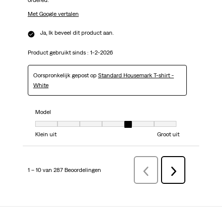
ordered.
Met Google vertalen
Ja, Ik beveel dit product aan.
Product gebruikt sinds :
1-2-2026
Oorspronkelijk gepost op
Standard Housemark T-shirt -
White
Model
Model, 5 van 7, waarbij 1 gelijk is aan Klein uit en 7 gelijk is aan Groot uit
Klein uit
Groot uit
1 – 10 van 287 Beoordelingen
VorigeBeoordelingen
Volgende
Beoordelingen