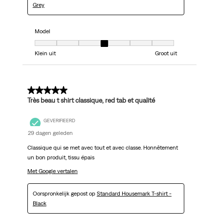
Grey
Model
Model, 4 van 7, waarbij 1 gelijk is aan Klein uit en 7 gelijk is aan Groot uit
Klein uit
Groot uit
5 van 5 sterren.
Très beau t shirt classique, red tab et qualité
GEVERIFIEERD
29 dagen geleden
Classique qui se met avec tout et avec classe. Honnêtement
un bon produit, tissu épais
Met Google vertalen
Oorspronkelijk gepost op
Standard Housemark T-shirt -
Black