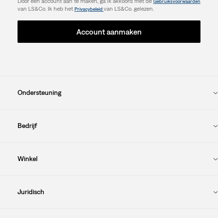
Door een account aan te maken, ga ik akkoord met de
Gebruiksvoorwaarden
van LS&Co. Ik heb het
van LS&Co. gelezen.
Privacybeleid
Account aanmaken
Ondersteuning
Bedrijf
Winkel
Juridisch