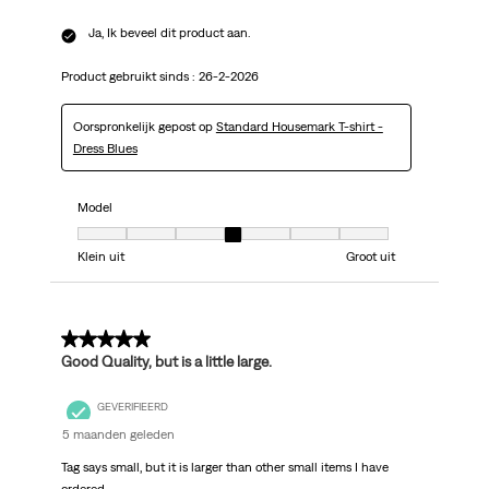
Ja, Ik beveel dit product aan.
Product gebruikt sinds :
26-2-2026
Oorspronkelijk gepost op
Standard Housemark T-shirt -
Dress Blues
Model
Model, 4 van 7, waarbij 1 gelijk is aan Klein uit en 7 gelijk is aan Groot uit
Klein uit
Groot uit
5 van 5 sterren.
Good Quality, but is a little large.
GEVERIFIEERD
5 maanden geleden
Tag says small, but it is larger than other small items I have