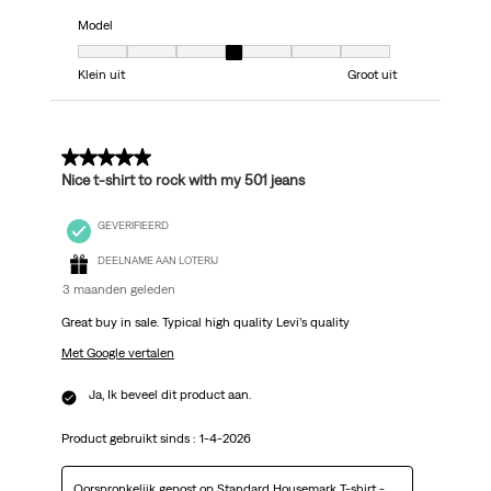
Model
Model, 4 van 7, waarbij 1 gelijk is aan Klein uit en 7 gelijk is aan Groot uit
Klein uit
Groot uit
5 van 5 sterren.
Nice t-shirt to rock with my 501 jeans
GEVERIFIEERD
DEELNAME AAN LOTERIJ
3 maanden geleden
Great buy in sale. Typical high quality Levi’s quality
Met Google vertalen
Ja, Ik beveel dit product aan.
Product gebruikt sinds :
1-4-2026
Oorspronkelijk gepost op
Standard Housemark T-shirt -