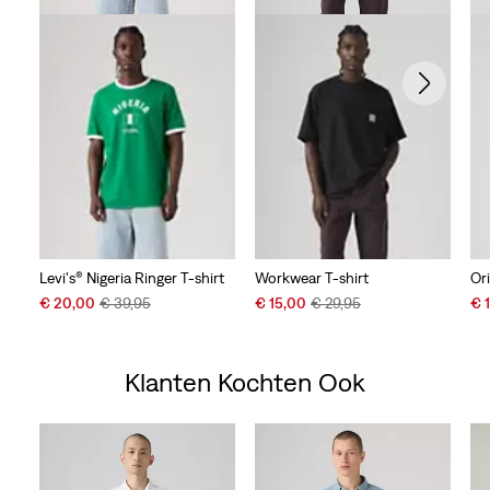
Levi's® Nigeria Ringer T-shirt
Workwear T-shirt
Or
Sale
Original
Sale
Original
Sal
€ 20,00
€ 39,95
€ 15,00
€ 29,95
€ 
Price
Price
Price
Price
Pri
is
was
is
was
is
Klanten Kochten Ook
Skip Carousel