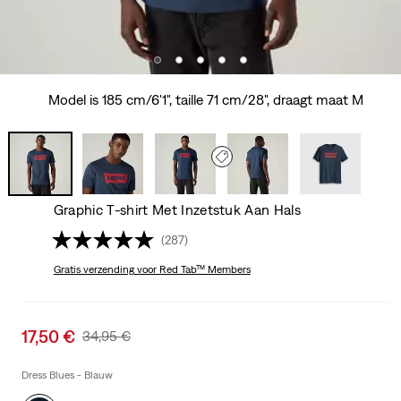
Model is 185 cm/6'1", taille 71 cm/28", draagt maat M
Graphic T-shirt Met Inzetstuk Aan Hals
(287)
Gratis verzending
voor Red Tab™ Members
Sale
17,50 €
Original
34,95 €
price
Price
is
Was
Dress Blues - Blauw