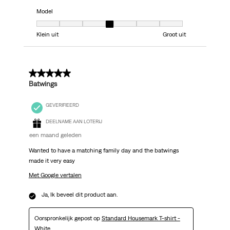
Model
Model, 4 van 7, waarbij 1 gelijk is aan Klein uit en 7 gelijk is aan Groot uit
Klein uit
Groot uit
5 van 5 sterren.
Batwings
GEVERIFIEERD
DEELNAME AAN LOTERIJ
een maand geleden
Wanted to have a matching family day and the batwings
made it very easy
Met Google vertalen
Ja, Ik beveel dit product aan.
Oorspronkelijk gepost op
Standard Housemark T-shirt -
White