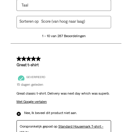
Taal
1
Sorteren op
Score (van hoog naar laag)
tot
10
1 – 10 van 287 Beoordelingen
van
287
Beoordelingen.
5 van 5 sterren.
Great t-shirt
GEVERIFIEERD
15 dagen geleden
Great classic t-shirt. Delivery was next day which was superb.
Met Google vertalen
Nee, Ik beveel dit product niet aan.
Oorspronkelijk gepost op
Standard Housemark T-shirt -