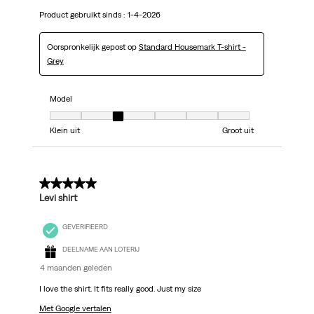
Product gebruikt sinds :
1-4-2026
Oorspronkelijk gepost op
Standard Housemark T-shirt -
Grey
Model
Model, 3 van 7, waarbij 1 gelijk is aan Klein uit en 7 gelijk is aan Groot uit
Klein uit
Groot uit
5 van 5 sterren.
Levi shirt
GEVERIFIEERD
DEELNAME AAN LOTERIJ
4 maanden geleden
I love the shirt. It fits really good. Just my size
Met Google vertalen