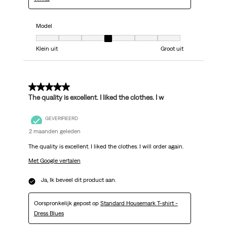
Model
Model, 4 van 7, waarbij 1 gelijk is aan Klein uit en 7 gelijk is aan Groot uit
Klein uit
Groot uit
5 van 5 sterren.
The quality is excellent. I liked the clothes. I w
GEVERIFIEERD
2 maanden geleden
The quality is excellent. I liked the clothes. I will order again.
Met Google vertalen
Ja, Ik beveel dit product aan.
Oorspronkelijk gepost op
Standard Housemark T-shirt -
Dress Blues