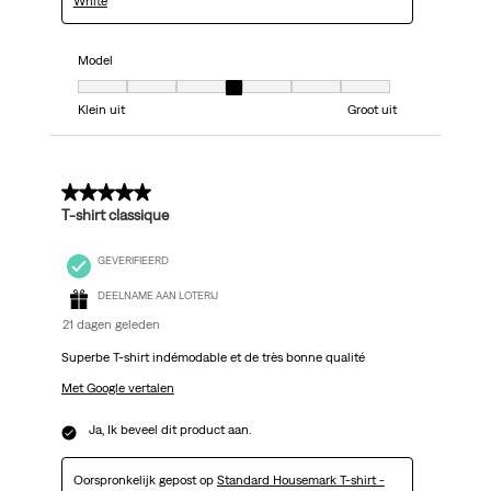
White
Model
Model, 4 van 7, waarbij 1 gelijk is aan Klein uit en 7 gelijk is aan Groot uit
Klein uit
Groot uit
5 van 5 sterren.
T-shirt classique
GEVERIFIEERD
DEELNAME AAN LOTERIJ
21 dagen geleden
Superbe T-shirt indémodable et de très bonne qualité
Met Google vertalen
Ja, Ik beveel dit product aan.
Oorspronkelijk gepost op
Standard Housemark T-shirt -