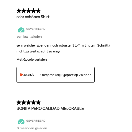
5 van 5 sterren.
sehr schönes Shirt
GEVERIFIEERD
een jaar geleden
sehr weicher aber dennoch robuster Stoff mit gutem Schnitt (
nicht zu weit u.nicht zu eng)
Met Google vertalen
Oorspronkelijk gepost op Zalando
3 van 5 sterren.
BONITA PERO CALIDAD MEJORABLE
GEVERIFIEERD
6 maanden geleden