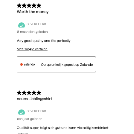
5 van 5 sterren.
Worth the money
GEVERIFIEERD
8 maanden geleden
Very good quality and fits perfectly
Met Google vertalen
Oorspronkelijk gepost op Zalando
5 van 5 sterren.
neues Lieblingsshirt
GEVERIFIEERD
een jaar geleden
Qualität super, trägt sich gut und kann vielseitig kombiniert
werden