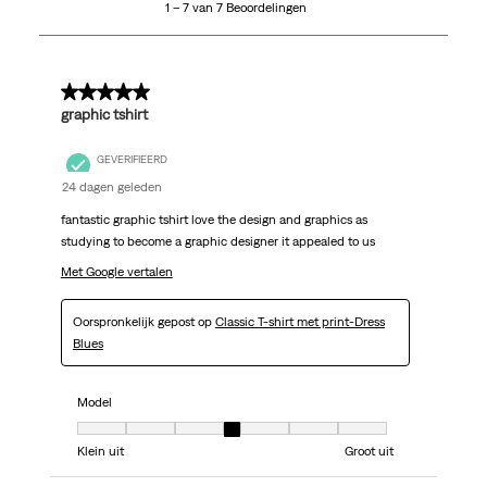
1 – 7 van 7 Beoordelingen
van
7
Beoordelingen.
5 van 5 sterren.
graphic tshirt
GEVERIFIEERD
24 dagen geleden
fantastic graphic tshirt love the design and graphics as
studying to become a graphic designer it appealed to us
Met Google vertalen
Oorspronkelijk gepost op
Classic T-shirt met print-Dress
Blues
Model
Model, 4 van 7, waarbij 1 gelijk is aan Klein uit en 7 gelijk is aan Groot uit
Klein uit
Groot uit