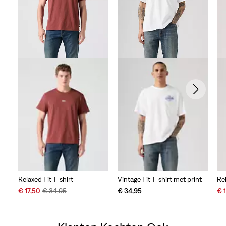
Relaxed Fit T-shirt
Vintage Fit T-shirt met print
Rel
Sale
Original
Sal
€ 17,50
€ 34,95
€ 34,95
€ 
Price
Price
Pri
is
was
is