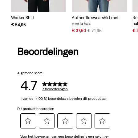
Worker Shirt
Authentic sweatshirt met
Re
ronde hals
hal
€ 54,95
Sale
Original
Sal
€ 37,50
€ 74,95
€ 
Price
Price
Pri
is
was
is
Beoordelingen
Algemene score
4.7
7 beoordelingen
1 van de 1 (100 %) beoordelaars bevelen dit product aan
Dit product beoordelen
Selecteer
Selecteer
Selecteer
Selecteer
Selecteer
Voor het toevoegen van een beoordeling is een geldig e-