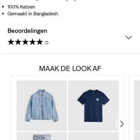
100% Katoen
Gemaakt in Bangladesh
Beoordelingen
(7)
4.7
van
MAAK DE LOOK AF
de
5
sterren.
7
beoordelingen