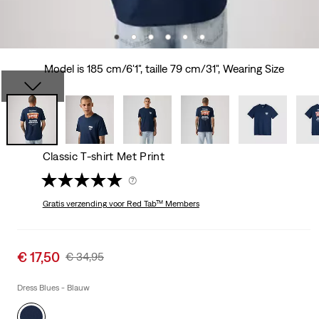
Model is 185 cm/6'1", taille 79 cm/31", Wearing Size
Classic T-shirt Met Print
(7)
Gratis verzending
voor Red Tab™ Members
Sale
€ 17,50
Original
€ 34,95
price
Price
is
Was
Dress Blues - Blauw