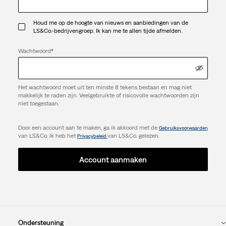
Houd me op de hoogte van nieuws en aanbiedingen van de
LS&Co.-bedrijvengroep. Ik kan me te allen tijde afmelden.
Wachtwoord
*
Het wachtwoord moet uit ten minste 8 tekens bestaan en mag niet
makkelijk te raden zijn. Veelgebruikte of risicovolle wachtwoorden zijn
niet toegestaan.
Door een account aan te maken, ga ik akkoord met de
Gebruiksvoorwaarden
van LS&Co. Ik heb het
van LS&Co. gelezen.
Privacybeleid
Account aanmaken
Ondersteuning