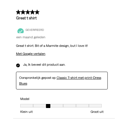
5 van 5 sterren.
Great t shirt
GEVERIFIEERD
een maand geleden
Great t shirt. Bit of a Marmite design, but I love it!
Met Google vertalen
Ja, Ik beveel dit product aan.
Oorspronkelijk gepost op
Classic T-shirt met print-Dress
Blues
Model
Model, 3 van 7, waarbij 1 gelijk is aan Klein uit en 7 gelijk is aan Groot uit
Klein uit
Groot uit