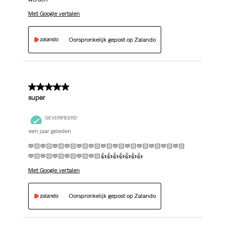
Met Google vertalen
Oorspronkelijk gepost op Zalando
5 van 5 sterren.
super
GEVERIFIEERD
een jaar geleden
🫶🏻🫶🏻🫶🏻🫶🏻🫶🏻🫶🏻🫶🏻🫶🏻🫶🏻🫶🏻🫶🏻🫶🏻🫶🏻
🫶🏻🫶🏻🫶🏻🫶🏻🫶🏻🫶🏻👍👍👍👍👍👍👍
Met Google vertalen
Oorspronkelijk gepost op Zalando